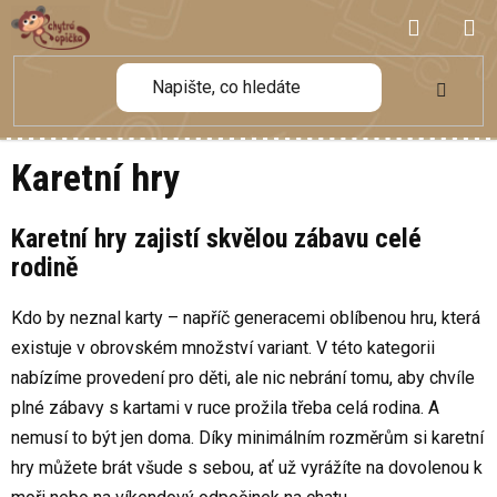
Přejít
NÁKUP
na
obsah
KOŠÍK
Karetní hry
Karetní hry zajistí skvělou zábavu celé
rodině
Kdo by neznal karty – napříč generacemi oblíbenou hru, která
existuje v obrovském množství variant. V této kategorii
nabízíme provedení pro děti, ale nic nebrání tomu, aby chvíle
plné zábavy s kartami v ruce prožila třeba celá rodina. A
nemusí to být jen doma. Díky minimálním rozměrům si karetní
hry můžete brát všude s sebou, ať už vyrážíte na dovolenou k