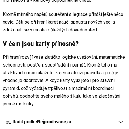
moři nebo na víkendový odpočinek na chatu.
Kromě mírného napětí, soutěžení a legrace přináší ještě něco
navíc. Děti se při hraní karet naučí spoustu nových věcí a
zdokonalí se v mnoha důležitých dovednostech.
V čem jsou karty přínosné?
Při hraní rozvíjí vaše zlatíčko logické uvažování, matematické
schopnosti, postřeh, soustředění i paměť. Kromě toho mu
atraktivní formou ukážete, k čemu slouží pravidla a proč je
vhodné je dodržovat. A když karty využijete i pro stavění
pyramid, což vyžaduje trpělivost a maximální koordinaci
pohybů, podpoříte svého malého šikulu také ve zlepšování
jemné motoriky.
Ř
Řadit podle:
Nejprodávanější
a