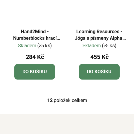
Hand2Mind -
Learning Resources -
Numberblocks hrací
Jóga s písmeny Alpha-
karty univerzální
Pose™
Skladem
(>5 ks)
Skladem
(>5 ks)
284 Kč
455 Kč
DO KOŠÍKU
DO KOŠÍKU
12
položek celkem
O
v
l
á
d