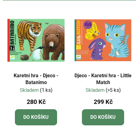
z
V
e
ý
n
p
í
i
p
s
r
p
o
r
d
o
u
d
k
Karetní hra - Djeco -
Djeco - Karetní hra - Little
u
Batanimo
Match
t
Skladem
(1 ks)
Skladem
(>5 ks)
k
ů
t
280 Kč
299 Kč
ů
DO KOŠÍKU
DO KOŠÍKU