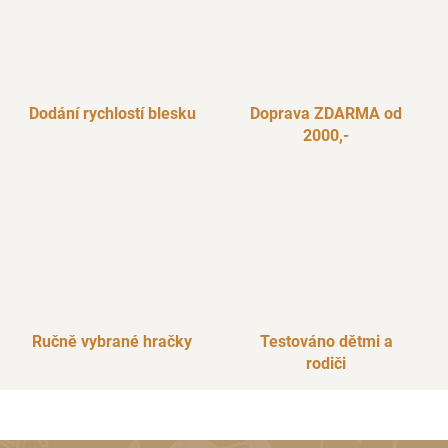
a
c
í
p
r
Dodání rychlostí blesku
Doprava ZDARMA od
v
2000,-
k
y
v
ý
p
i
s
u
Ručně vybrané hračky
Testováno dětmi a
rodiči