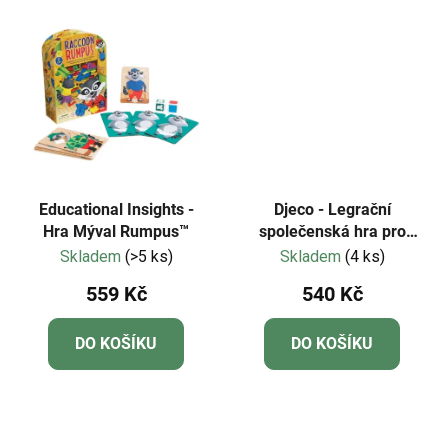
Educational Insights -
Djeco - Legrační
Hra Mýval Rumpus™
společenská hra pro
nejmenší - Little action -
Skladem
(>5 ks)
Skladem
(4 ks)
Malá akce
559 Kč
540 Kč
DO KOŠÍKU
DO KOŠÍKU