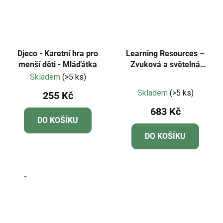
Djeco - Karetní hra pro
Learning Resources –
menší děti - Mláďátka
Zvuková a světelná
tlačítka (Lights and
Skladem
(>5 ks)
Průměrné
Sounds Buzzers)
Skladem
(>5 ks)
255 Kč
hodnocení
683 Kč
produktu
DO KOŠÍKU
je
DO KOŠÍKU
5,0
z
5
hvězdiček.