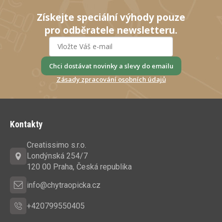
Získejte speciální výhody pouze
pro odběratele newsletteru.
Chci dostávat novinky a slevy do emailu
Zásady zpracování osobních údajů
Z
á
Kontakty
p
a
Creatissimo s.r.o.
t
Londýnská 254/7
í
120 00 Praha, Česká republika
info@chytraopicka.cz
+420799550405