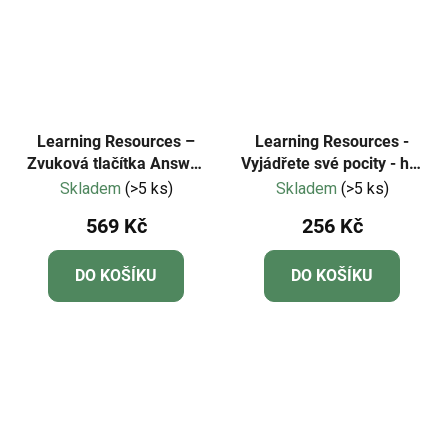
Learning Resources –
Learning Resources -
Zvuková tlačítka Answer
Vyjádřete své pocity - hra
Buzzers (sada 4 ks)
s pamětí
Skladem
(>5 ks)
Skladem
(>5 ks)
569 Kč
256 Kč
DO KOŠÍKU
DO KOŠÍKU