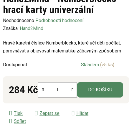
hrací karty univerzální
Průměrné
Neohodnoceno
Podrobnosti hodnocení
hodnocení
Značka:
Hand2Mind
produktu
Hravé karetní číslice Numberblocks, které učí děti počítat,
je
porovnávat a objevovat matematiku zábavným způsobem
0,0
z
Dostupnost
Skladem
(>5 ks)
5
hvězdiček.
284 Kč
DO KOŠÍKU
Měrná cena:
Tisk
Zeptat se
Hlídat
Sdílet