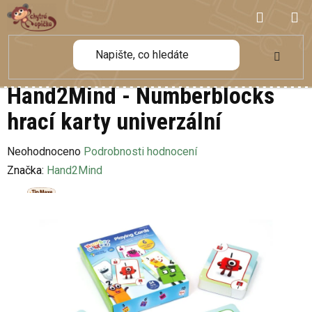
Přejít
NÁKUP
na
obsah
KOŠÍK
Hand2Mind - Numberblocks
hrací karty univerzální
Průměrné
Neohodnoceno
Podrobnosti hodnocení
hodnocení
Značka:
Hand2Mind
produktu
je
0,0
z
5
hvězdiček.