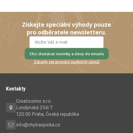
Získejte speciální výhody pouze
pro odběratele newsletteru.
Chci dostávat novinky a slevy do emailu
Zásady zpracování osobních údajů
Z
á
Kontakty
p
a
Creatissimo s.r.o.
t
Londýnská 254/7
í
120 00 Praha, Česká republika
info@chytraopicka.cz