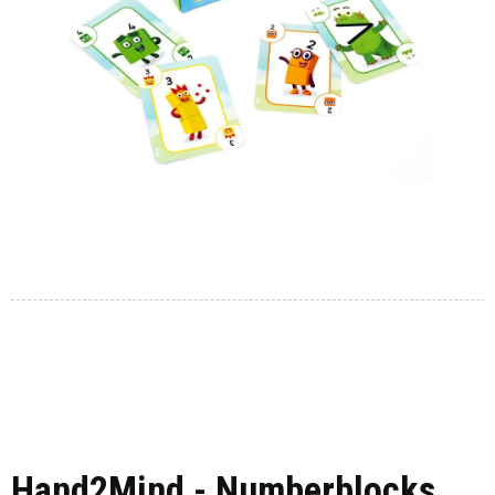
Hand2Mind - Numberblocks