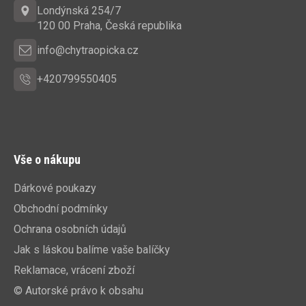
t
Londýnská 254/7
í
120 00 Praha, Česká republika
info@chytraopicka.cz
+420799550405
Vše o nákupu
Dárkové poukazy
Obchodní podmínky
Ochrana osobních údajů
Jak s láskou balíme vaše balíčky
Reklamace, vrácení zboží
© Autorské právo k obsahu