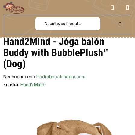
Přejít
NÁKUP
na
obsah
KOŠÍK
Hand2Mind - Jóga balón
Buddy with BubblePlush™
(Dog)
Průměrné
Neohodnoceno
Podrobnosti hodnocení
hodnocení
Značka:
Hand2Mind
produktu
je
0,0
z
5
hvězdiček.