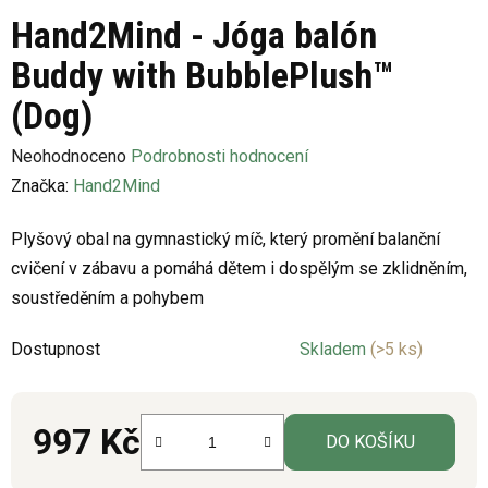
Hand2Mind - Jóga balón
Buddy with BubblePlush™
(Dog)
Průměrné
Neohodnoceno
Podrobnosti hodnocení
hodnocení
Značka:
Hand2Mind
produktu
Plyšový obal na gymnastický míč, který promění balanční
je
cvičení v zábavu a pomáhá dětem i dospělým se zklidněním,
0,0
soustředěním a pohybem
z
5
Dostupnost
Skladem
(>5 ks)
hvězdiček.
997 Kč
DO KOŠÍKU
Měrná cena: