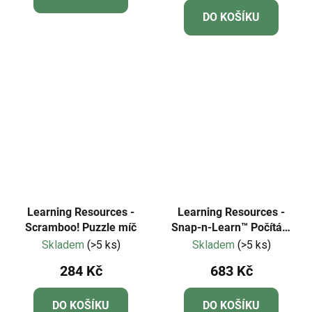
je
DO KOŠÍKU
5,0
z
5
hvězdiček.
Learning Resources -
Learning Resources -
Scramboo! Puzzle míč
Snap-n-Learn™ Počítání
kravičky
Skladem
(>5 ks)
Skladem
(>5 ks)
284 Kč
683 Kč
DO KOŠÍKU
DO KOŠÍKU