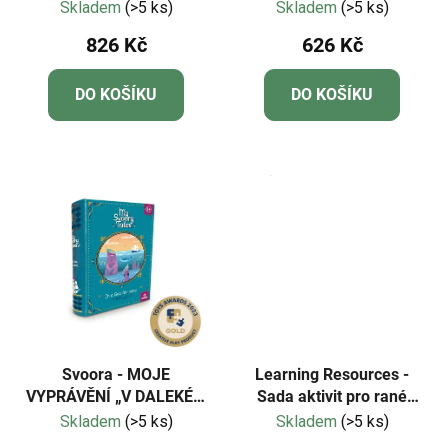
matematická karta
Skladem
(>5 ks)
Skladem
(>5 ks)
Minute Math
826 Kč
626 Kč
DO KOŠÍKU
DO KOŠÍKU
Svoora - MOJE
Learning Resources -
VYPRÁVĚNÍ „V DALEKÉM
Sada aktivit pro rané
MOŘI"
matematické vzdělávání
Skladem
(>5 ks)
Skladem
(>5 ks)
MathLink® Cubes –