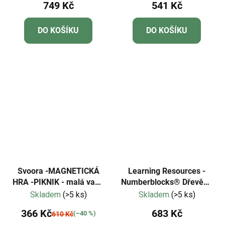
749 Kč
541 Kč
Dinosaur Time
DO KOŠÍKU
DO KOŠÍKU
Svoora -MAGNETICKÁ
Learning Resources -
HRA -PIKNIK - malá vada
Numberblocks® Dřevěné
tisku
kostky od jedné do pěti
Skladem
(>5 ks)
Skladem
(>5 ks)
366 Kč
683 Kč
(–40 %)
610 Kč