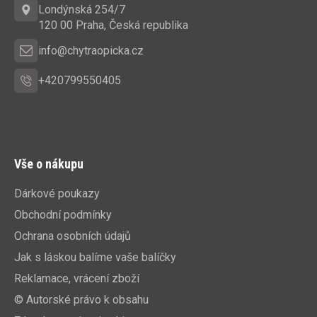
t
Londýnská 254/7
í
120 00 Praha, Česká republika
info@chytraopicka.cz
+420799550405
Vše o nákupu
Dárkové poukazy
Obchodní podmínky
Ochrana osobních údajů
Jak s láskou balíme vaše balíčky
Reklamace, vrácení zboží
© Autorské právo k obsahu