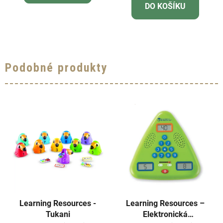
DO KOŠÍKU
4,7
z
5
hvězdiček.
Podobné produkty
Learning Resources -
Learning Resources –
Tukani
Elektronická