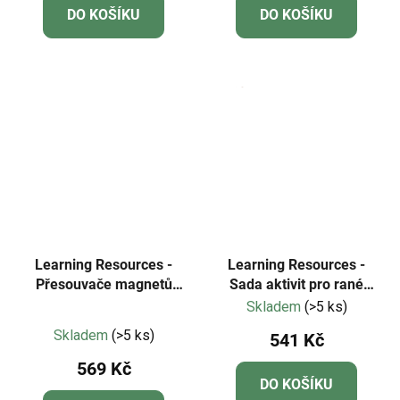
DO KOŠÍKU
DO KOŠÍKU
Learning Resources -
Learning Resources -
Přesouvače magnetů
Sada aktivit pro rané
STEM Explorers™
matematické dovednosti
Skladem
(>5 ks)
Průměrné
MathLink® Cubes –
Skladem
(>5 ks)
541 Kč
Fantasticals
hodnocení
569 Kč
produktu
DO KOŠÍKU
je