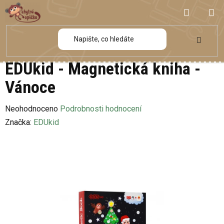
Přejít
NÁKUP
na
obsah
KOŠÍK
EDUkid - Magnetická kniha -
Vánoce
Průměrné
Neohodnoceno
Podrobnosti hodnocení
hodnocení
Značka:
EDUkid
produktu
je
0,0
z
5
hvězdiček.