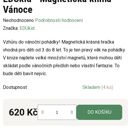
Vánoce
Průměrné
Neohodnoceno
Podrobnosti hodnocení
hodnocení
Značka:
EDUkid
produktu
Vzhůru do vánoční pohádky! Magnetická krásná hračka
je
vhodná pro děti od 3 do 8 let. To je ten pravý věk na pohádky.
0,0
V knize najdete velké množství magnetů, které mohou děti
z
skládat podle vánočních předloh nebo vlastní fantazie. To
5
bude děti bavit nejvíc.
hvězdiček.
Dostupnost
Skladem
(4 ks)
620 Kč
DO KOŠÍKU
Měrná cena: