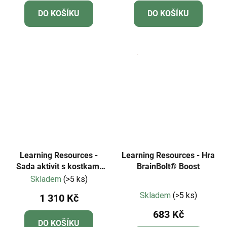
DO KOŠÍKU
DO KOŠÍKU
Learning Resources -
Learning Resources - Hra
Sada aktivit s kostkami
BrainBolt® Boost
MathLink®
Skladem
(>5 ks)
Průměrné
Numberblocks® 21–30
Skladem
(>5 ks)
1 310 Kč
hodnocení
683 Kč
produktu
DO KOŠÍKU