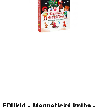
EDUkid - Magnetická kniha -