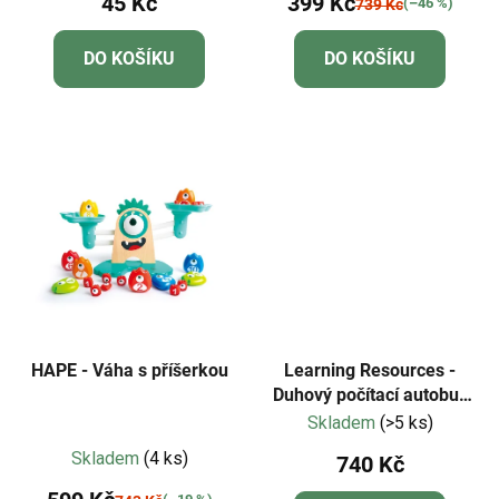
45 Kč
399 Kč
(–46 %)
739 Kč
DO KOŠÍKU
DO KOŠÍKU
HAPE - Váha s příšerkou
Learning Resources -
Duhový počítací autobus
Numberblocks®
Skladem
(>5 ks)
Průměrné
Skladem
(4 ks)
740 Kč
hodnocení