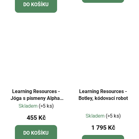
DO KOŠÍKU
5,0
z
5
hvězdiček.
Learning Resources -
Learning Resources -
Jóga s písmeny Alpha-
Botley, kódovací robot
Pose™
Skladem
(>5 ks)
Průměrné
Skladem
(>5 ks)
455 Kč
hodnocení
1 795 Kč
produktu
DO KOŠÍKU
je