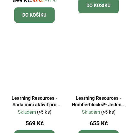
599 Kč
produktu
(–19 %)
743 Kč
DO KOŠÍKU
je
DO KOŠÍKU
5,0
z
5
hvězdiček.
Learning Resources -
Learning Resources -
Sada mini aktivit pro
Numberblocks® Jeden a
motorickou matematiku
dva hraví kamarádi
Skladem
(>5 ks)
Skladem
(>5 ks)
569 Kč
655 Kč