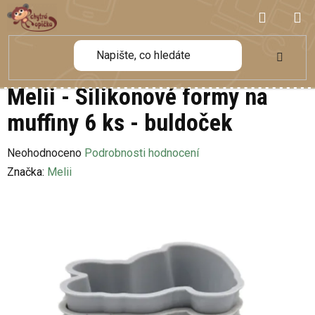
Přejít
NÁKUP
na
obsah
KOŠÍK
Melii - Silikonové formy na
muffiny 6 ks - buldoček
Průměrné
Neohodnoceno
Podrobnosti hodnocení
hodnocení
Značka:
Melii
produktu
je
0,0
z
5
hvězdiček.