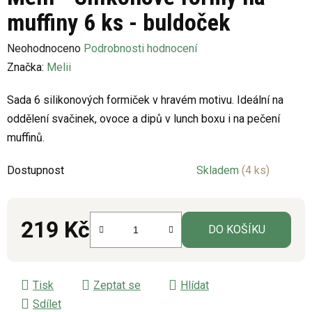
muffiny 6 ks - buldoček
Průměrné
Neohodnoceno
Podrobnosti hodnocení
hodnocení
Značka:
Melii
produktu
Sada 6 silikonových formiček v hravém motivu. Ideální na
je
oddělení svačinek, ovoce a dipů v lunch boxu i na pečení
0,0
muffinů.
z
5
Dostupnost
Skladem
(4 ks)
hvězdiček.
219 Kč
DO KOŠÍKU
Měrná cena:
Tisk
Zeptat se
Hlídat
Sdílet