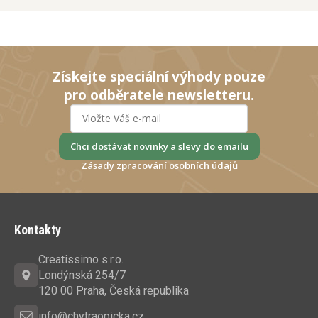
Získejte speciální výhody pouze
pro odběratele newsletteru.
Chci dostávat novinky a slevy do emailu
Zásady zpracování osobních údajů
Z
á
Kontakty
p
a
Creatissimo s.r.o.
t
Londýnská 254/7
í
120 00 Praha, Česká republika
info@chytraopicka.cz