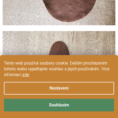
Tento web používá soubory cookie. Dalším procházením
tohoto webu vyjadřujete souhlas s jejich používáním.. Více
informací
zde
.
Nastavení
Souhlasím