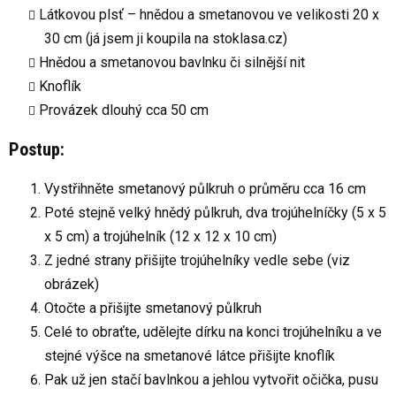
Látkovou plsť – hnědou a smetanovou ve velikosti 20 x
30 cm (já jsem ji koupila na stoklasa.cz)
Hnědou a smetanovou bavlnku či silnější nit
Knoflík
Provázek dlouhý cca 50 cm
Postup:
Vystřihněte smetanový půlkruh o průměru cca 16 cm
Poté stejně velký hnědý půlkruh, dva trojúhelníčky (5 x 5
x 5 cm) a trojúhelník (12 x 12 x 10 cm)
Z jedné strany přišijte trojúhelníky vedle sebe (viz
obrázek)
Otočte a přišijte smetanový půlkruh
Celé to obraťte, udělejte dírku na konci trojúhelníku a ve
stejné výšce na smetanové látce přišijte knoflík
Pak už jen stačí bavlnkou a jehlou vytvořit očička, pusu