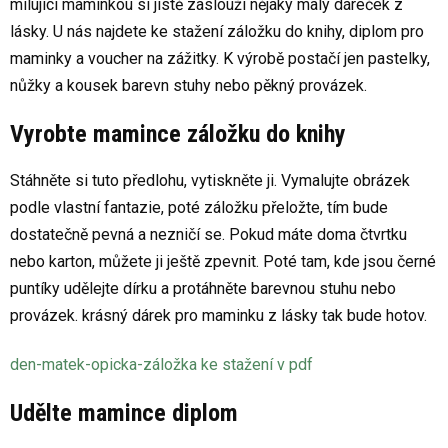
milující maminkou si jistě zaslouží nějaký malý dáreček z
lásky. U nás najdete ke stažení záložku do knihy, diplom pro
maminky a voucher na zážitky. K výrobě postačí jen pastelky,
nůžky a kousek barevn stuhy nebo pěkný provázek.
Vyrobte mamince
záložku do knihy
Stáhněte si tuto předlohu, vytiskněte ji. Vymalujte obrázek
podle vlastní fantazie, poté záložku přeložte, tím bude
dostatečně pevná a nezničí se. Pokud máte doma čtvrtku
nebo karton, můžete ji ještě zpevnit. Poté tam, kde jsou černé
puntíky udělejte dírku a protáhněte barevnou stuhu nebo
provázek. krásný dárek pro maminku z lásky tak bude hotov.
den-matek-opicka-záložka ke stažení v pdf
Udělte mamince diplom