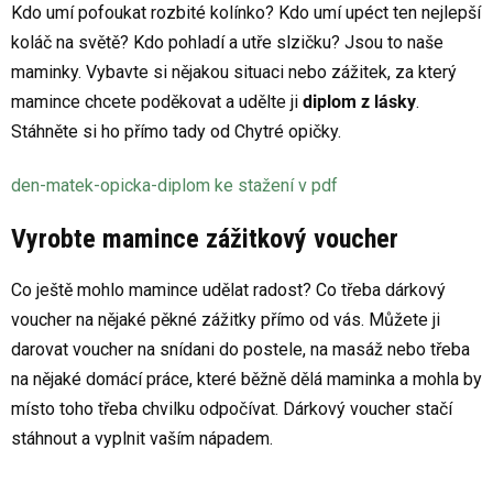
Kdo umí pofoukat rozbité kolínko? Kdo umí upéct ten nejlepší
koláč na světě? Kdo pohladí a utře slzičku? Jsou to naše
maminky. Vybavte si nějakou situaci nebo zážitek, za který
mamince chcete poděkovat a udělte ji
diplom z lásky
.
Stáhněte si ho přímo tady od Chytré opičky.
den-matek-opicka-diplom ke stažení v pdf
Vyrobte mamince zážitkový voucher
Co ještě mohlo mamince udělat radost? Co třeba dárkový
voucher na nějaké pěkné zážitky přímo od vás. Můžete ji
darovat voucher na snídani do postele, na masáž nebo třeba
na nějaké domácí práce, které běžně dělá maminka a mohla by
místo toho třeba chvilku odpočívat. Dárkový voucher stačí
stáhnout a vyplnit vaším nápadem.