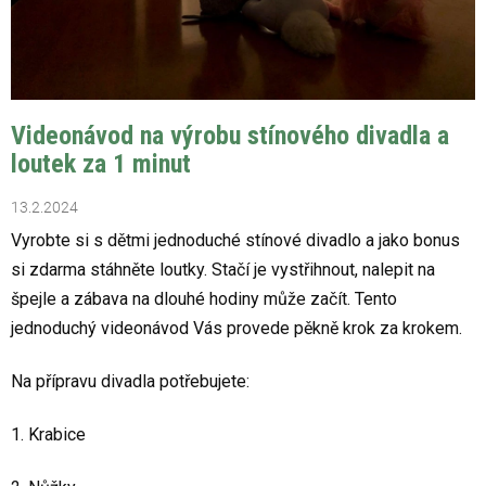
ů
Videonávod na výrobu stínového divadla a
loutek za 1 minut
13.2.2024
Vyrobte si s dětmi jednoduché stínové divadlo a jako bonus
si zdarma stáhněte loutky. Stačí je vystřihnout, nalepit na
špejle a zábava na dlouhé hodiny může začít. Tento
jednoduchý videonávod Vás provede pěkně krok za krokem.
Na přípravu divadla potřebujete:
1. Krabice