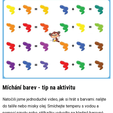
Míchání barev - tip na aktivitu
Natočili jsme jednoduché video, jak si hrát s barvami. nalijte
do talíře nebo misky olej. Smíchejte temperu s vodou a
pomocí pipety nebo stříkačky vytvořte na hladině barevné