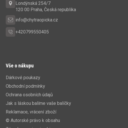
t
Londýnská 254/7
í
120 00 Praha, Česká republika
info@chytraopicka.cz
+420799550405
Vše o nákupu
Dárkové poukazy
Obchodní podmínky
Ochrana osobních údajů
Jak s láskou balíme vaše balíčky
Reklamace, vrácení zboží
© Autorské právo k obsahu