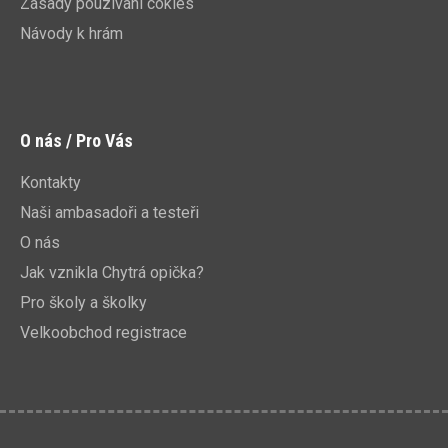
Zásady pouzivani cokies
Návody k hrám
O nás / Pro Vás
Kontakty
Naši ambasadoři a testeři
O nás
Jak vznikla Chytrá opička?
Pro školy a školky
Velkoobchod registrace