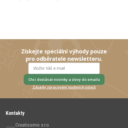
Získejte speciální výhody pouze
pro odběratele newsletteru.
Chci dostávat novinky a slevy do emailu
Zásady zpracování osobních údajů
Z
á
Kontakty
p
a
Creatissimo s.r.o.