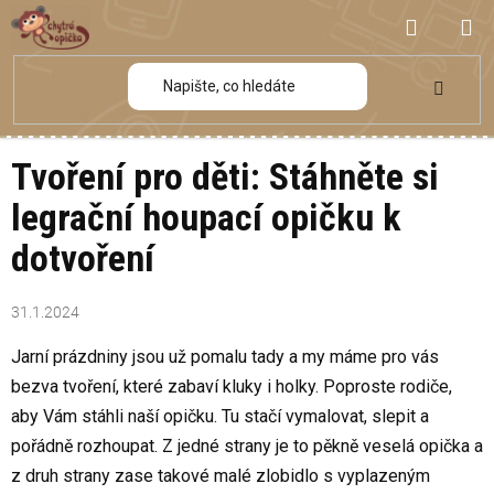
Přejít
NÁKUP
na
obsah
KOŠÍK
Tvoření pro děti: Stáhněte si
legrační houpací opičku k
dotvoření
31.1.2024
Jarní prázdniny jsou už pomalu tady a my máme pro vás
bezva tvoření, které zabaví kluky i holky. Poproste rodiče,
aby Vám stáhli naší opičku. Tu stačí vymalovat, slepit a
pořádně rozhoupat. Z jedné strany je to pěkně veselá opička a
z druh strany zase takové malé zlobidlo s vyplazeným