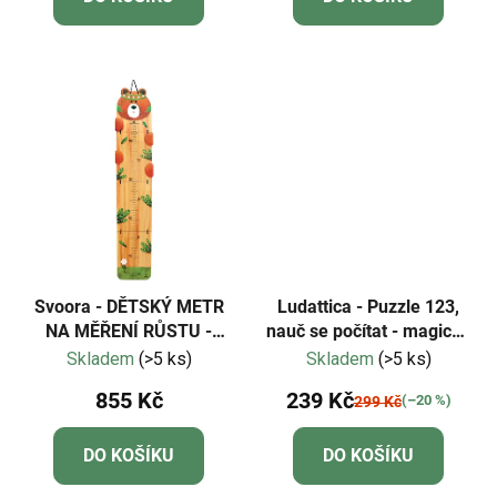
Svoora - DĚTSKÝ METR
Ludattica - Puzzle 123,
NA MĚŘENÍ RŮSTU -
nauč se počítat - magický
MEDVĚD
les
Skladem
(>5 ks)
Skladem
(>5 ks)
855 Kč
239 Kč
(–20 %)
299 Kč
DO KOŠÍKU
DO KOŠÍKU