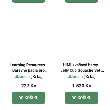
Learning Resources -
HIMI kvašové barvy -
Barevné pádla pro
Jelly Cup Gouache Set -
základní vědy 18 ks
56 Colours (White Case
Skladem
(>5 ks)
Skladem
(>5 ks)
Edition)
227 Kč
1 530 Kč
DO KOŠÍKU
DO KOŠÍKU