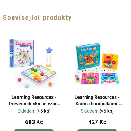
Související produkty
Learning Resources -
Learning Resources -
Dřevěná deska se vzory
Sada s bambulkami:
a sekvencemi
Oblékání zvířat
Skladem
(>5 ks)
Skladem
(>5 ks)
683 Kč
427 Kč