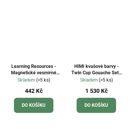
5
hvězdiček.
Learning Resources -
HIMI kvašové barvy -
Magnetické vesmírné
Twin Cup Gouache Set -
sudoku
112 Colours - white
Skladem
(>5 ks)
Skladem
(>5 ks)
Edition
442 Kč
1 530 Kč
DO KOŠÍKU
DO KOŠÍKU