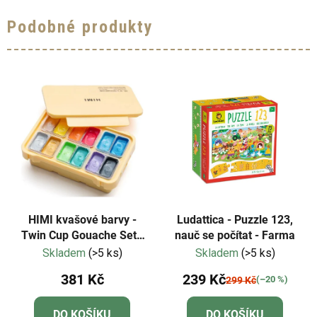
Podobné produkty
HIMI kvašové barvy -
Ludattica - Puzzle 123,
Twin Cup Gouache Set -
nauč se počítat - Farma
12 Colours
Skladem
(>5 ks)
Skladem
(>5 ks)
381 Kč
239 Kč
(–20 %)
299 Kč
DO KOŠÍKU
DO KOŠÍKU