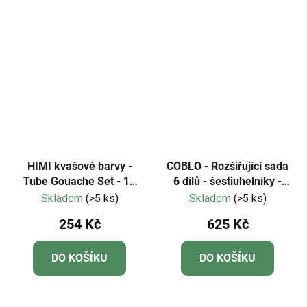
HIMI kvašové barvy -
COBLO - Rozšiřující sada
Tube Gouache Set - 12
6 dílů - šestiuhelníky -
Colours (12 ml)
Pastel
Skladem
(>5 ks)
Skladem
(>5 ks)
254 Kč
625 Kč
DO KOŠÍKU
DO KOŠÍKU