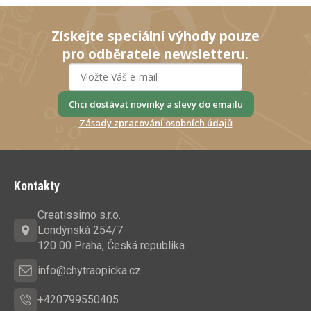
Získejte speciální výhody pouze
pro odběratele newsletteru.
Chci dostávat novinky a slevy do emailu
Zásady zpracování osobních údajů
Z
á
Kontakty
p
a
Creatissimo s.r.o.
t
Londýnská 254/7
í
120 00 Praha, Česká republika
info@chytraopicka.cz
+420799550405