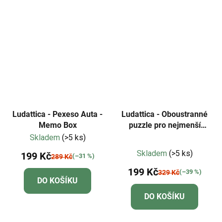
Ludattica - Pexeso Auta -
Ludattica - Oboustranné
Memo Box
puzzle pro nejmenší
Pirátský poklad - baby
Skladem
(>5 ks)
Průměrné
puzzle
Skladem
(>5 ks)
199 Kč
(–31 %)
289 Kč
hodnocení
199 Kč
produktu
(–39 %)
329 Kč
DO KOŠÍKU
je
DO KOŠÍKU
5,0
z