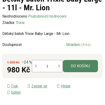
- 11l - Mr. Lion
Průměrné
Neohodnoceno
Podrobnosti hodnocení
hodnocení
Značka:
Trixie
produktu
Dětský batoh Trixie Baby Large - Mr. Lion
je
0,0
Dostupnost
Skladem
(4 ks)
z
5
hvězdiček.
–24 %
1 300 Kč
DO KOŠÍKU
980 Kč
Měrná cena:
Tisk
Zeptat se
Hlídat
Sdílet