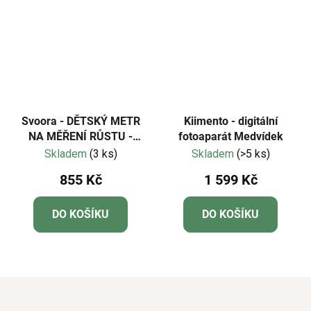
Svoora - DĚTSKÝ METR
Kiimento - digitální
NA MĚŘENÍ RŮSTU -
fotoaparát Medvídek
PANDA
Skladem
(3 ks)
Skladem
(>5 ks)
855 Kč
1 599 Kč
DO KOŠÍKU
DO KOŠÍKU