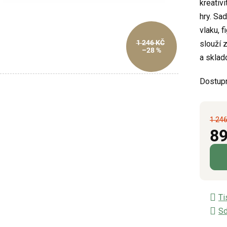
kreativ
z
hry.
Sad
5
vlaku, 
hvězdič
1 246 KČ
slouží 
–28 %
a sklad
Dostup
1 246
89
Měrn
Ti
Sd