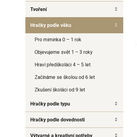
a
Tvoření
n
e
Hračky podle věku
l
Pro miminka 0 – 1 rok
Objevujeme svět 1 – 3 roky
Hraví předškoláci 4 – 5 let
Začínáme se školou od 6 let
Zkušení školáci od 9 let
Hračky podle typu
Hračky podle dovednosti
Výtvarné a kreativní potřeby