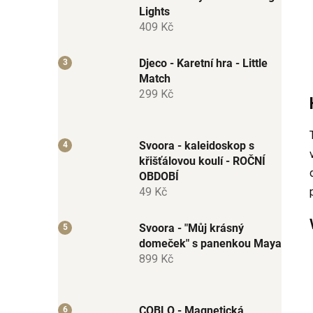
Lights
409 Kč
Djeco - Karetní hra - Little
Match
299 Kč
Svoora - kaleidoskop s
křišťálovou koulí - ROČNÍ
OBDOBÍ
49 Kč
Svoora - "Můj krásný
domeček" s panenkou Maya
899 Kč
COBLO - Magnetická