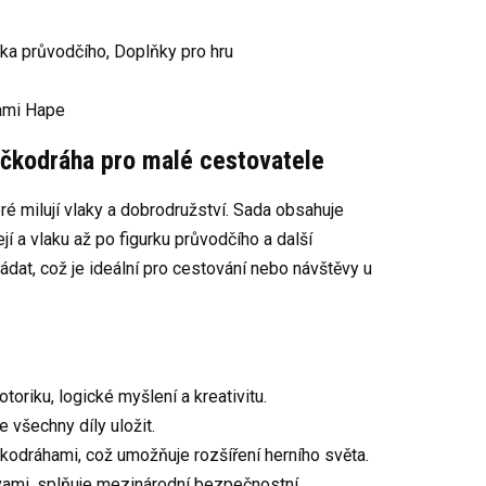
rka průvodčího,
Doplňky pro hru
hami Hape
áčkodráha pro malé cestovatele
é milují vlaky a dobrodružství.
Sada obsahuje
í a vlaku až po figurku průvodčího a další
ádat, což je ideální pro cestování nebo návštěvy u
oriku, logické myšlení a kreativitu.
e všechny díly uložit.
čkodráhami, což umožňuje rozšíření herního světa.
vami, splňuje mezinárodní bezpečnostní