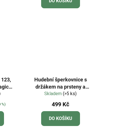
DO KOŠÍKU
5,0
z
5
hvězdiček.
 123,
Hudební šperkovnice s
agický
držákem na prsteny a
)
širokým zrcadlem Léto
Skladem
(>5 ks)
499 Kč
0 %)
DO KOŠÍKU