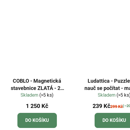
COBLO - Magnetická
Ludattica - Puzzle
stavebnice ZLATÁ - 20
nauč se počítat - m
Skladem
dílů
(>5 ks)
Skladem
les
(>5 ks
1 250 Kč
239 Kč
(–2
299 Kč
DO KOŠÍKU
DO KOŠÍKU