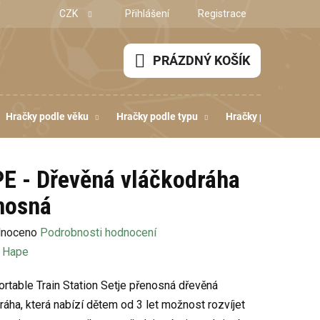
CZK
Přihlášení
Registrace
PRÁZDNÝ KOŠÍK
NÁKUPNÍ
KOŠÍK
Hračky podle věku
Hračky podle typu
Hračky podle dovedn
E - Dřevěná vláčkodráha
nosná
né
noceno
Podrobnosti hodnocení
ení
:
Hape
u
rtable Train Station Setje přenosná dřevěná
ráha, která nabízí dětem od 3 let možnost rozvíjet