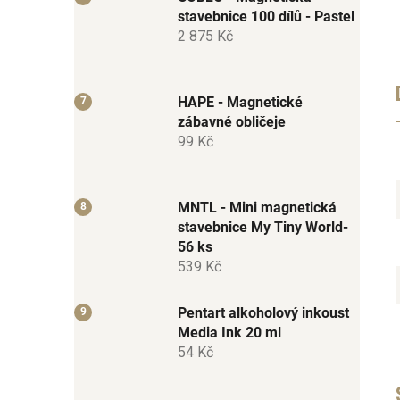
stavebnice 100 dílů - Pastel
2 875 Kč
HAPE - Magnetické
zábavné obličeje
99 Kč
MNTL - Mini magnetická
stavebnice My Tiny World-
56 ks
539 Kč
Pentart alkoholový inkoust
Media Ink 20 ml
54 Kč