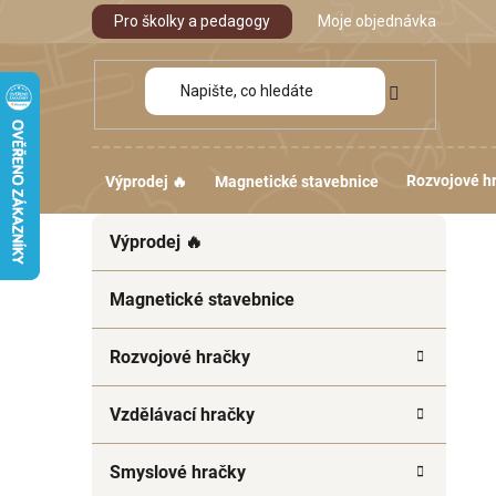
Přejít
Pro školky a pedagogy
Moje objednávka
na
obsah
Rozvojové h
Výprodej 🔥
Magnetické stavebnice
P
K
Přeskočit
Výprodej 🔥
a
kategorie
o
t
s
e
Magnetické stavebnice
t
g
r
o
Rozvojové hračky
a
r
i
n
Vzdělávací hračky
e
n
í
Smyslové hračky
p