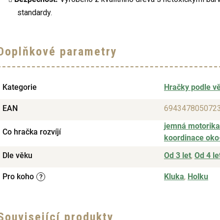
standardy.
Doplňkové parametry
Kategorie
Hračky podle v
EAN
694347805072
jemná motorika
Co hračka rozvíjí
koordinace oko
Dle věku
Od 3 let
,
Od 4 le
Pro koho
Kluka
,
Holku
?
Související produkty