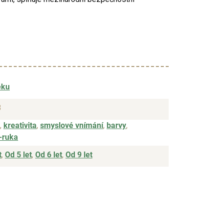
ěku
3
,
kreativita
,
smyslové vnímání
,
barvy
,
-ruka
t
,
Od 5 let
,
Od 6 let
,
Od 9 let