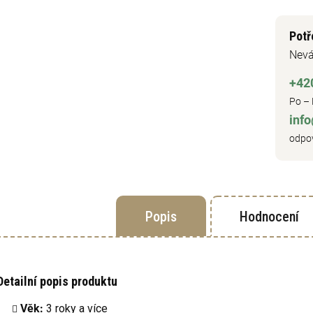
Potř
Nevá
+42
Po – 
inf
odpov
Popis
Hodnocení
Detailní popis produktu
Věk:
3 roky a více