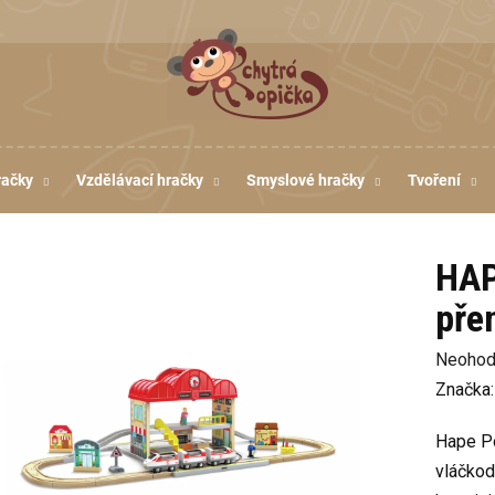
račky
Vzdělávací hračky
Smyslové hračky
Tvoření
HAP
pře
Průměr
Neohod
hodnoc
Značka
produkt
Hape Po
je
vláčkod
0,0