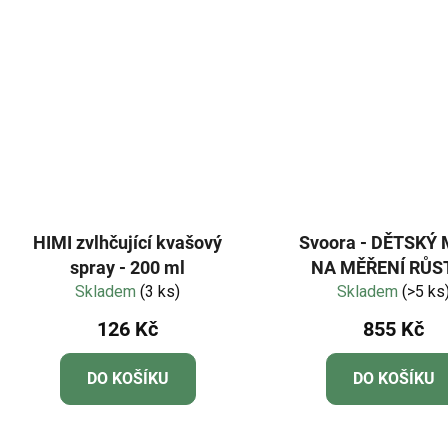
HIMI zvlhčující kvašový
Svoora - DĚTSKÝ METR
spray - 200 ml
NA MĚŘENÍ RŮST
Skladem
(3 ks)
Skladem
MEDVĚD
(>5 ks
126 Kč
855 Kč
DO KOŠÍKU
DO KOŠÍKU