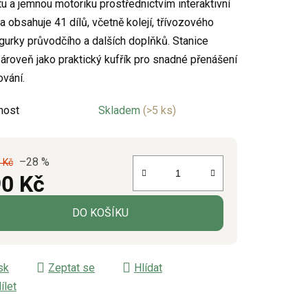
itu a jemnou motoriku prostřednictvím interaktivní
a obsahuje 41 dílů, včetně kolejí, třívozového
figurky průvodčího a dalších doplňků.
Stanice
ek.
zároveň jako praktický kufřík pro snadné přenášení
ování.
nost
Skladem
(>5 ks)
–28 %
 Kč
0 Kč
á cena:
DO KOŠÍKU
sk
Zeptat se
Hlídat
ílet