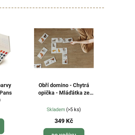
barvy
Obří domino - Chytrá
n Pans
opička - Mláďátka ze
)
statku a počty
Průměrné
Skladem
(>5 ks)
hodnocení
349 Kč
produktu
je