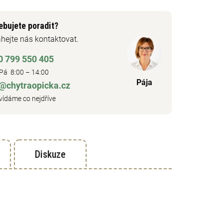
ebujete poradit?
hejte nás kontaktovat.
0 799 550 405
Pá 8:00 – 14:00
Pája
o@chytraopicka.cz
ídáme co nejdříve
Diskuze