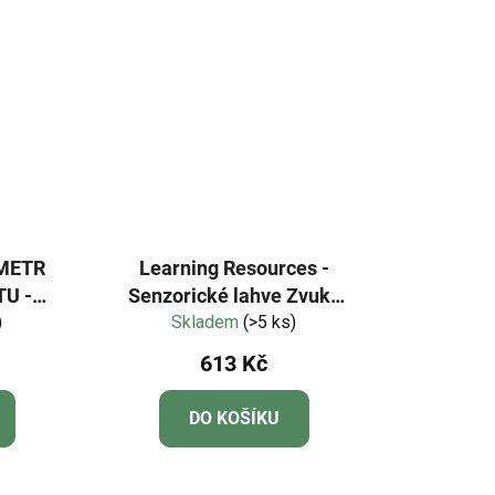
Learning Resources -
U -
Senzorické lahve Zvuky
)
Skladem
deště
(>5 ks)
613 Kč
DO KOŠÍKU