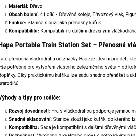
Materiál:
Dřevo
Obsah balení:
41 dílů -
Dřevěné koleje,
Třívozový vlak,
Figu
Funkce:
Stanice slouží jako přenosný kufřík
Kompatibilita:
Kompatibilní s dalšími dřevěnými vláčkodrá
Hape Portable Train Station Set – Přenosná vl
Tato přenosná vláčkodráha od značky Hape je ideální pro děti, kter
vše potřebné pro vytvoření vlastního železničního světa – od kolej
doplňky.
Díky praktickému kufříku lze sadu snadno přenášet a ukl
prarodičů.
Výhody a tipy pro rodiče:
Rozvoj dovedností:
Hra s vláčkodráhou podporuje jemnou mot
Snadné skladování:
Stanice slouží jako kufřík, do kterého lz
Kompatibilita:
Sada je kompatibilní s dalšími dřevěnými vlá
Bezpečnost:
Vyrobeno z kvalitního dřeva s netoxickými bar