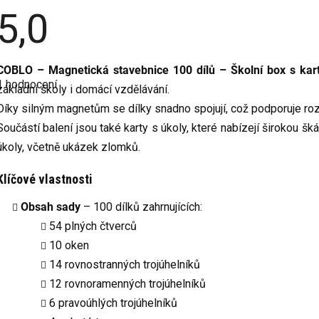
5,0
Průměrné
COBLO – Magnetická stavebnice 100 dílů – Školní box s kar
hodnocení
1 hodnocení
produktu
základní školy i domácí vzdělávání.
e
Díky silným magnetům se dílky snadno spojují, což podporuje ro
5,0
z
Součástí balení jsou také karty s úkoly, které nabízejí širokou šk
5
hvězdiček.
úkoly, včetně ukázek zlomků.
Klíčové vlastnosti
Obsah sady
– 100 dílků zahrnujících:
54 plných čtverců
10 oken
14 rovnostranných trojúhelníků
12 rovnoramenných trojúhelníků
6 pravoúhlých trojúhelníků