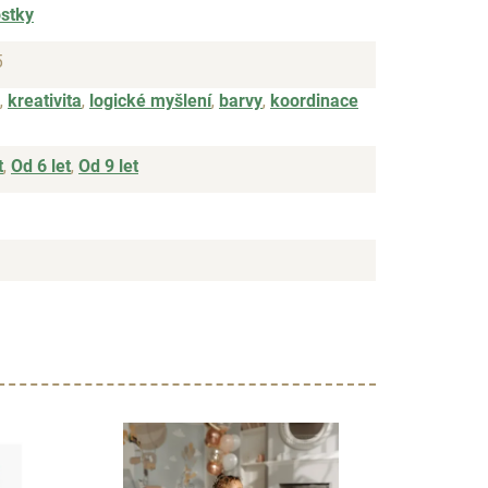
ostky
5
,
kreativita
,
logické myšlení
,
barvy
,
koordinace
t
,
Od 6 let
,
Od 9 let