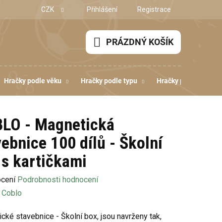
CZK
Přihlášení
Registrace
PRÁZDNÝ KOŠÍK
NÁKUPNÍ
KOŠÍK
Hračky podle věku
Hračky podle typu
Hračky podle dovedn
LO - Magnetická
vebnice 100 dílů - Školní
 s kartičkami
né
ocení
Podrobnosti hodnocení
ení
:
Coblo
u
cké stavebnice - Školní box, jsou navrženy tak,