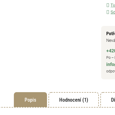
Ti
Sd
Potř
Nevá
+42
Po – 
inf
odpov
Popis
Hodnocení (1)
D