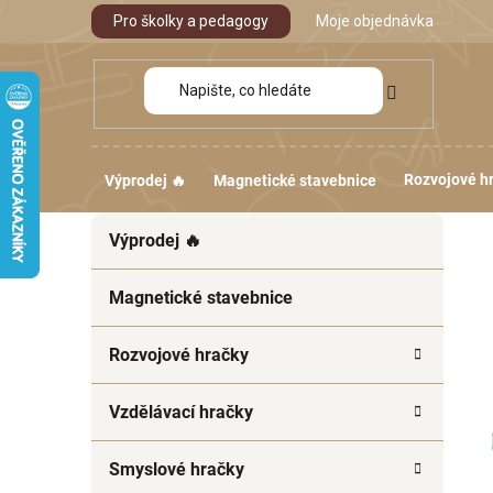
Přejít
Pro školky a pedagogy
Moje objednávka
na
obsah
Rozvojové h
Výprodej 🔥
Magnetické stavebnice
P
K
Přeskočit
Výprodej 🔥
a
kategorie
o
t
s
e
Magnetické stavebnice
t
g
r
o
Rozvojové hračky
a
r
i
n
Vzdělávací hračky
e
n
í
Smyslové hračky
p