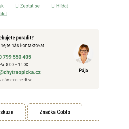
sk
Zeptat se
Hlídat
ílet
ebujete poradit?
hejte nás kontaktovat.
0 799 550 405
Pá 8:00 – 14:00
Pája
o@chytraopicka.cz
ídáme co nejdříve
iskuze
Značka
Coblo