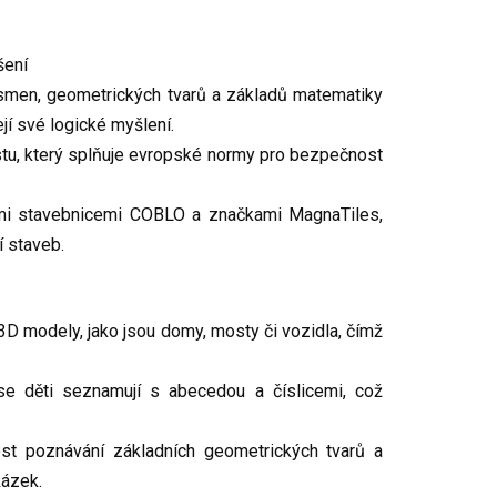
šení
ísmen, geometrických tvarů a základů matematiky
ejí své logické myšlení.
u, který splňuje evropské normy pro bezpečnost
ými stavebnicemi COBLO a značkami MagnaTiles,
í staveb.
3D modely, jako jsou domy, mosty či vozidla, čímž
e děti seznamují s abecedou a číslicemi, což
t poznávání základních geometrických tvarů a
kázek.