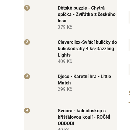
Dětské puzzle - Chytrá
opička - Zvířátka z českého
lesa
379 Kč
Cleverclixx-Svítící kuličky do
kuličkodráhy 4 ks-Dazzling
Lights
409 Kč
Djeco - Karetní hra - Little
Match
299 Kč
Svoora - kaleidoskop s
křišťálovou koulí - ROČNÍ
OBDOBÍ
49 Kč