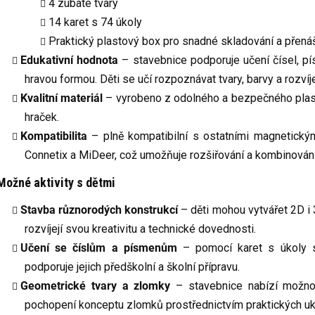
4 zubaté tvary
14 karet s 74 úkoly
Praktický plastový box pro snadné skladování a přená
Edukativní hodnota
– stavebnice podporuje učení čísel, p
hravou formou. Děti se učí rozpoznávat tvary, barvy a rozvíj
Kvalitní materiál
– vyrobeno z odolného a bezpečného plast
hraček.
Kompatibilita
– plně kompatibilní s ostatními magnetick
Connetix a MiDeer, což umožňuje rozšiřování a kombinován
Možné aktivity s dětmi
Stavba různorodých konstrukcí
– děti mohou vytvářet 2D i 
rozvíjejí svou kreativitu a technické dovednosti.
Učení se číslům a písmenům
– pomocí karet s úkoly s
podporuje jejich předškolní a školní přípravu.
Geometrické tvary a zlomky
– stavebnice nabízí možnos
pochopení konceptu zlomků prostřednictvím praktických u