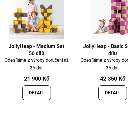
JollyHeap - Medium Set
JollyHeap - Basic S
50 dílů
dílů
Odesíláme z výroby doručení až
Odesíláme z výroby dor
35 dní.
35 dní.
21 900 Kč
42 350 Kč
DETAIL
DETAIL