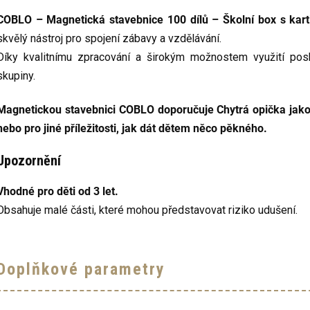
COBLO – Magnetická stavebnice 100 dílů – Školní box s kar
skvělý nástroj pro spojení zábavy a vzdělávání.
Díky kvalitnímu zpracování a širokým možnostem využití posky
skupiny.
Magnetickou stavebnici COBLO doporučuje Chytrá opička jak
nebo pro jiné příležitosti, jak dát dětem něco pěkného.
Upozornění
Vhodné pro děti od 3 let.
Obsahuje malé části, které mohou představovat riziko udušení.
Doplňkové parametry