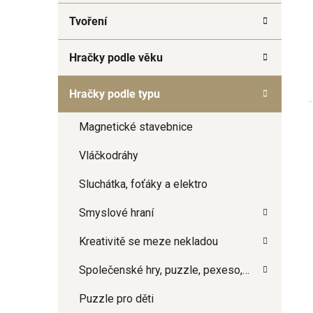
a
Tvoření
n
e
Hračky podle věku
l
Hračky podle typu
Magnetické stavebnice
Vláčkodráhy
Sluchátka, foťáky a elektro
Smyslové hraní
Kreativitě se meze nekladou
Společenské hry, puzzle, pexeso,…
Puzzle pro děti