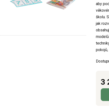
aby pod
5,0
věkovém
z
školu. 
5
jak rozv
hvězdič
obsahuj
modelů 
technik
pokojů, 
Dostup
3 
Měrn