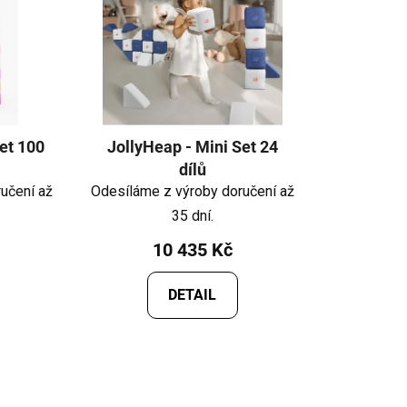
et 100
JollyHeap - Mini Set 24
dílů
učení až
Odesíláme z výroby doručení až
35 dní.
10 435 Kč
DETAIL