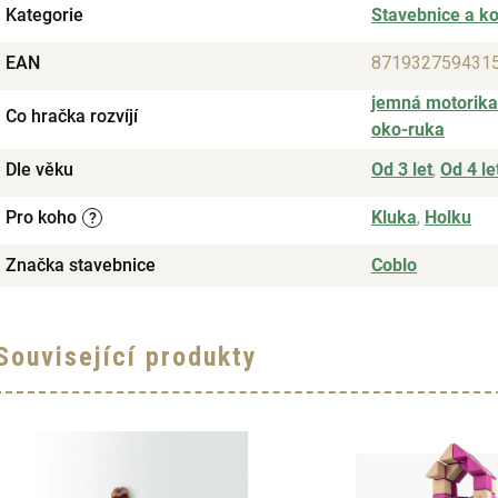
Kategorie
Stavebnice a k
EAN
871932759431
jemná motorika
Co hračka rozvíjí
oko-ruka
Dle věku
Od 3 let
,
Od 4 le
Pro koho
Kluka
,
Holku
?
Značka stavebnice
Coblo
Související produkty