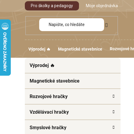
Přejít
Pro školky a pedagogy
Moje objednávka
na
obsah
Rozvojové h
Výprodej 🔥
Magnetické stavebnice
P
K
Přeskočit
Výprodej 🔥
a
kategorie
o
t
s
e
Magnetické stavebnice
t
g
r
o
Rozvojové hračky
a
r
i
n
Vzdělávací hračky
e
n
í
Smyslové hračky
p