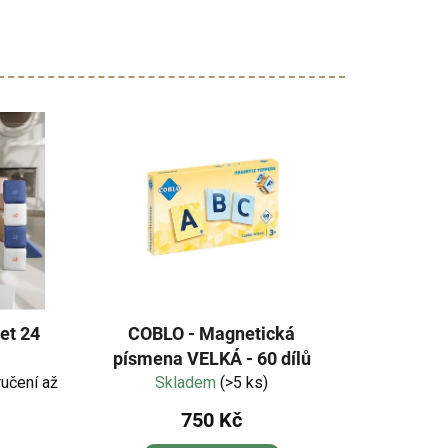
et 24
COBLO - Magnetická
písmena VELKÁ - 60 dílů
učení až
Skladem
(>5 ks)
750 Kč