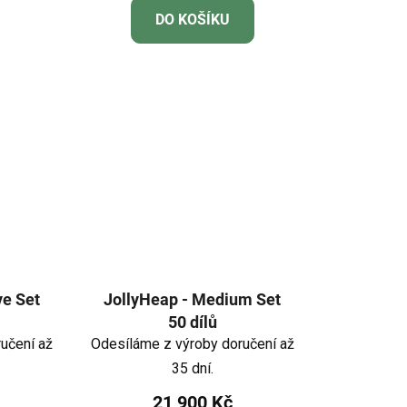
DO KOŠÍKU
ve Set
JollyHeap - Medium Set
50 dílů
učení až
Odesíláme z výroby doručení až
35 dní.
21 900 Kč