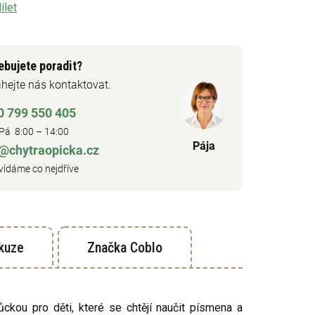
ílet
ebujete poradit?
hejte nás kontaktovat.
0 799 550 405
Pá 8:00 – 14:00
Pája
o@chytraopicka.cz
ídáme co nejdříve
kuze
Značka
Coblo
ckou pro děti, které se chtějí naučit písmena a