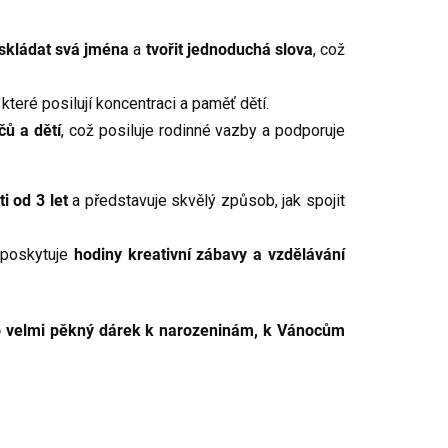
 skládat svá jména
a
tvořit jednoduchá slova
, což
, které posilují koncentraci a paměť dětí.
čů a dětí
, což posiluje rodinné vazby a podporuje
i od 3 let
a představuje skvělý způsob, jak spojit
poskytuje
hodiny kreativní zábavy a vzdělávání
o velmi pěkný dárek k narozeninám, k Vánocům