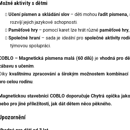
Možné aktivity s dětmi
Učení písmen a skládání slov
– děti mohou
řadit písmena,
rozvíjí jejich jazykové schopnosti.
Paměťové hry
– pomocí karet lze hrát různé
paměťové hry
Společné hraní
– sada je ideální pro
společné aktivity rodi
týmovou spolupráci.
COBLO – Magnetická písmena malá (60 dílů)
je
vhodná pro dět
zábavu s učením
.
Díky
kvalitnímu zpracování a širokým možnostem kombinací
pro celou rodinu
.
Magnetickou stavebnici COBLO doporučuje Chytrá opička jak
nebo pro jiné příležitosti, jak dát dětem něco pěkného.
Upozornění