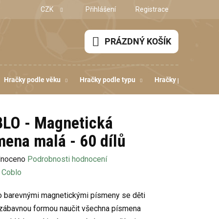
CZK
Přihlášení
Registrace
PRÁZDNÝ KOŠÍK
NÁKUPNÍ
KOŠÍK
Hračky podle věku
Hračky podle typu
Hračky podle dovedn
LO - Magnetická
mena malá - 60 dílů
né
noceno
Podrobnosti hodnocení
ení
:
Coblo
u
o barevnými magnetickými písmeny se děti
zábavnou formou naučit všechna písmena