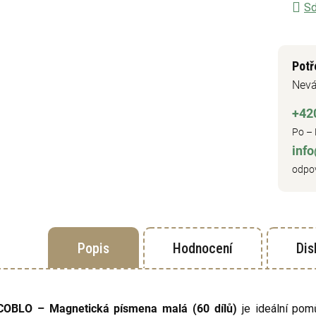
Sd
Potř
Nevá
+42
Po – 
inf
odpov
Popis
Hodnocení
Dis
COBLO – Magnetická písmena malá (60 dílů)
je ideální pomů