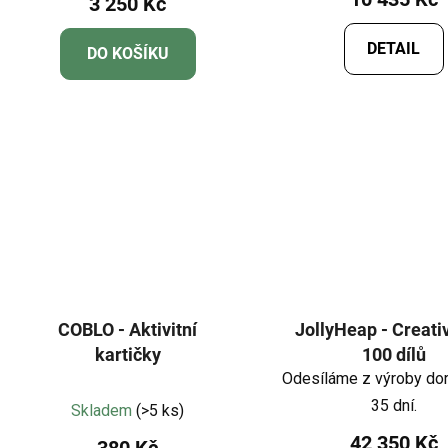
3 250 Kč
produktu
je
DETAIL
DO KOŠÍKU
5,0
z
5
hvězdiček.
COBLO - Aktivitní
JollyHeap - Creati
kartičky
100 dílů
Odesíláme z výroby dor
Průměrné
35 dní.
Skladem
(>5 ks)
hodnocení
42 350 Kč
380 Kč
produktu