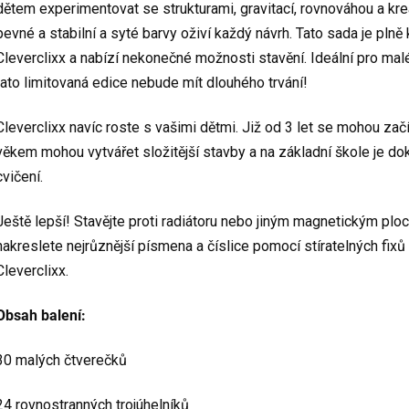
dětem experimentovat se strukturami, gravitací, rovnováhou a kre
pevné a stabilní a syté barvy oživí každý návrh. Tato sada je pln
Cleverclixx a nabízí nekonečné možnosti stavění. Ideální pro mal
tato limitovaná edice nebude mít dlouhého trvání!
Cleverclixx navíc roste s vašimi dětmi. Již od 3 let se mohou zač
věkem mohou vytvářet složitější stavby a na základní škole je 
cvičení.
Ještě lepší! Stavějte proti radiátoru nebo jiným magnetickým plo
nakreslete nejrůznější písmena a číslice pomocí stíratelných fix
Cleverclixx.
Obsah balení:
30 malých čtverečků
24 rovnostranných trojúhelníků