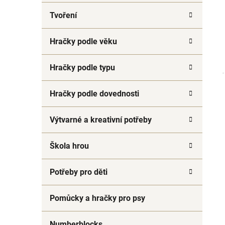
a
Tvoření
n
e
Hračky podle věku
l
Hračky podle typu
Hračky podle dovednosti
Výtvarné a kreativní potřeby
Škola hrou
Potřeby pro děti
Pomůcky a hračky pro psy
Numberblocks