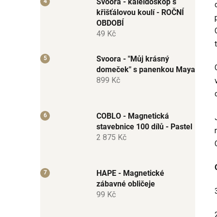
Svoora - kaleidoskop s
křišťálovou koulí - ROČNÍ
OBDOBÍ
49 Kč
Svoora - "Můj krásný
domeček" s panenkou Maya
899 Kč
COBLO - Magnetická
stavebnice 100 dílů - Pastel
2 875 Kč
HAPE - Magnetické
zábavné obličeje
99 Kč