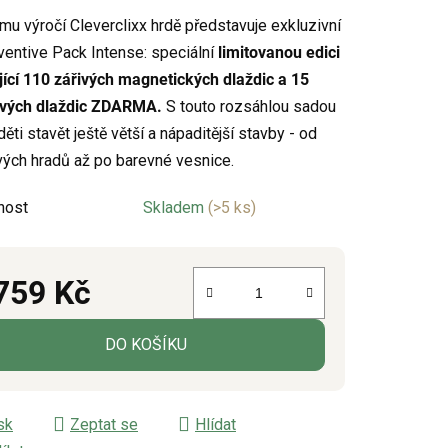
u
mu výročí Cleverclixx hrdě představuje exkluzivní
ventive Pack Intense: speciální
limitovanou edici
ící 110 zářivých magnetických dlaždic a 15
vých dlaždic ZDARMA.
S touto rozsáhlou sadou
ti stavět ještě větší a nápaditější stavby - od
ek.
ých hradů až po barevné vesnice.
nost
Skladem
(>5 ks)
759 Kč
á cena:
DO KOŠÍKU
sk
Zeptat se
Hlídat