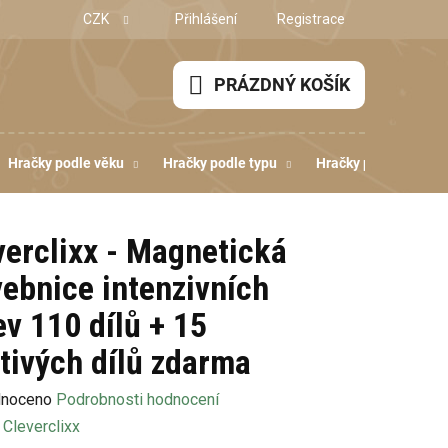
CZK
Přihlášení
Registrace
PRÁZDNÝ KOŠÍK
NÁKUPNÍ
KOŠÍK
Hračky podle věku
Hračky podle typu
Hračky podle dovedn
verclixx - Magnetická
vebnice intenzivních
ev 110 dílů + 15
ytivých dílů zdarma
né
noceno
Podrobnosti hodnocení
ení
:
Cleverclixx