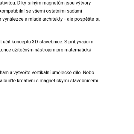
ativitou. Díky silným magnetům jsou výtvory
ě kompatibilní se všemi ostatními sadami
é vynálezce a mladé architekty - ale pospěšte si,
ít učit konceptu 3D stavebnice. S přibývajícím
dokonce užitečným nástrojem pro matematická
chám a vytvořte vertikální umělecké dílo. Nebo
ů a buďte kreativní s magnetickými stavebnicemi