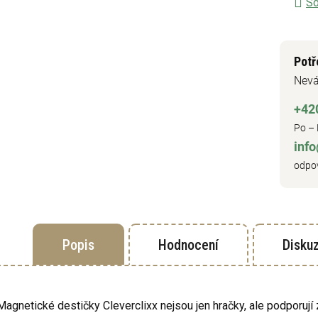
Sd
Potř
Nevá
+42
Po – 
inf
odpov
Popis
Hodnocení
Disku
Magnetické destičky Cleverclixx nejsou jen hračky, ale podporuj