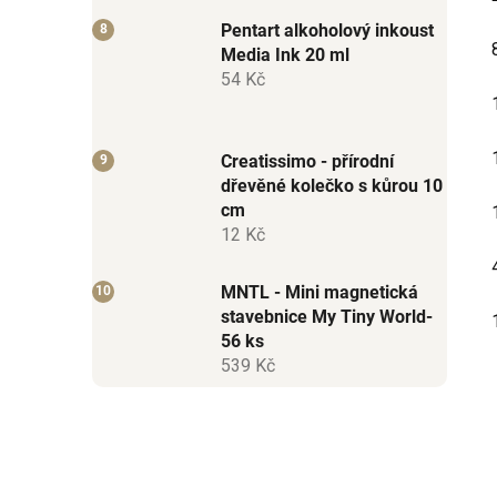
Pentart alkoholový inkoust
Media Ink 20 ml
54 Kč
Creatissimo - přírodní
dřevěné kolečko s kůrou 10
cm
12 Kč
MNTL - Mini magnetická
stavebnice My Tiny World-
56 ks
539 Kč