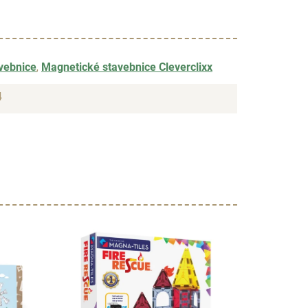
vebnice
,
Magnetické stavebnice Cleverclixx
4