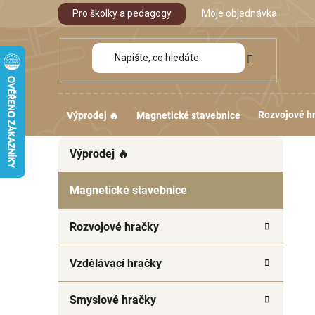
Přejít
Pro školky a pedagogy
Moje objednávka
na
obsah
Rozvojové h
Výprodej 🔥
Magnetické stavebnice
P
K
Přeskočit
Výprodej 🔥
a
kategorie
o
t
s
e
Magnetické stavebnice
t
g
r
o
Rozvojové hračky
a
r
i
n
Vzdělávací hračky
e
n
í
Smyslové hračky
p