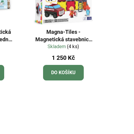
tická
Magna-Tiles -
ledné
Magnetická stavebnice
arter
Fire Rescue 27 dílů
Skladem
(4 ks)
1 250 Kč
DO KOŠÍKU