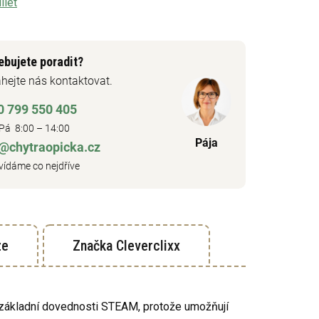
ílet
ebujete poradit?
hejte nás kontaktovat.
0 799 550 405
Pá 8:00 – 14:00
Pája
o@chytraopicka.cz
ídáme co nejdříve
ze
Značka
Cleverclixx
í základní dovednosti STEAM, protože umožňují