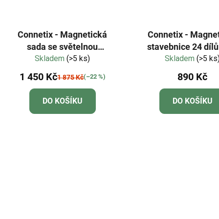
Connetix - Magnetická
Connetix - Magne
sada se světelnou
stavebnice 24 dílů
hvězdou, 28 ks
Skladem
(>5 ks)
Skladem
Pack
(>5 ks
1 450 Kč
890 Kč
(–22 %)
1 875 Kč
DO KOŠÍKU
DO KOŠÍKU