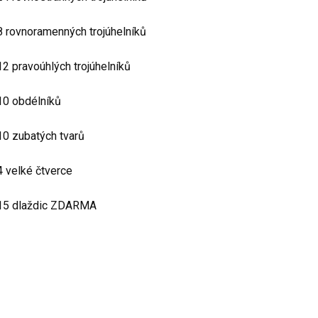
8 rovnoramenných trojúhelníků
12 pravoúhlých trojúhelníků
10 obdélníků
10 zubatých tvarů
4 velké čtverce
15 dlaždic ZDARMA