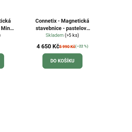
tická
Connetix - Magnetická
 Mini
stavebnice - pastelové
)
barvy 202 dílů
Skladem
(>5 ks)
4 650 Kč
(–22 %)
5 990 Kč
DO KOŠÍKU