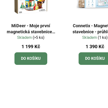
MiDeer - Moje první
Connetix - Magne
magnetická stavebnice -
stavebnice - průh
Hrdinové města 33 ks
Skladem
(>5 ks)
tvary 34 dílků - St
Skladem
(1 ks)
pack
1 199 Kč
1 390 Kč
DO KOŠÍKU
DO KOŠÍKU