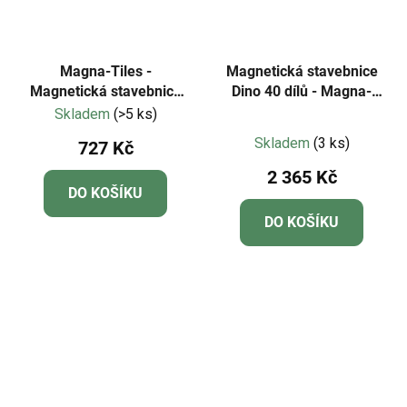
Magna-Tiles -
Magnetická stavebnice
Magnetická stavebnice
Dino 40 dílů - Magna-
Stardust 15 dílů
Tiles
Skladem
(>5 ks)
Průměrné
Skladem
(3 ks)
727 Kč
hodnocení
2 365 Kč
produktu
DO KOŠÍKU
je
DO KOŠÍKU
5,0
z
5
hvězdiček.