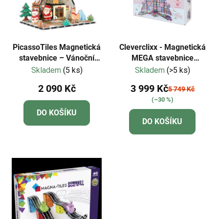
PicassoTiles Magnetická
Cleverclixx - Magnetická
stavebnice – Vánoční
MEGA stavebnice
perníkový domeček 46ks
pastelových barev - 210
Skladem
(5 ks)
Skladem
(>5 ks)
dílů
2 090 Kč
3 999 Kč
5 749 Kč
(–30 %)
DO KOŠÍKU
DO KOŠÍKU