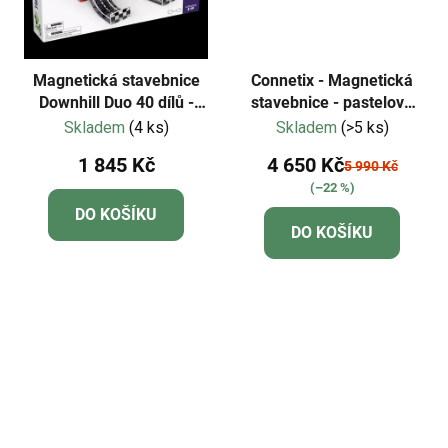
Magnetická stavebnice
Connetix - Magnetická
Downhill Duo 40 dílů -
stavebnice - pastelové
Magna-Tiles
barvy 202 dílů
Skladem
(4 ks)
Skladem
(>5 ks)
1 845 Kč
4 650 Kč
5 990 Kč
(–22 %)
DO KOŠÍKU
DO KOŠÍKU