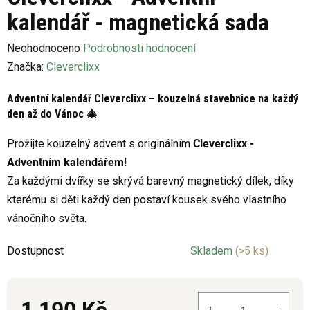
kalendář - magnetická sada
Průměrné
Neohodnoceno
Podrobnosti hodnocení
hodnocení
Značka:
Cleverclixx
produktu
Adventní kalendář Cleverclixx – kouzelná stavebnice na každý
je
den až do Vánoc 🎄
0,0
z
Prožijte kouzelný advent s originálním
Cleverclixx -
5
Adventním kalendářem
!
hvězdiček.
Za každými dvířky se skrývá barevný magnetický dílek, díky
kterému si děti každý den postaví kousek svého vlastního
vánočního světa.
Dostupnost
Skladem
(>5 ks)
1 190 Kč