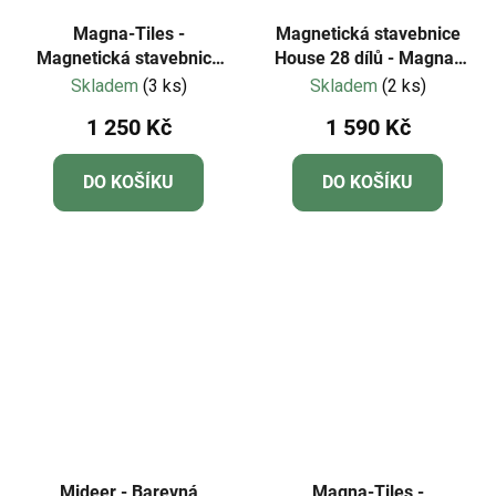
Magna-Tiles -
Magnetická stavebnice
Magnetická stavebnice
House 28 dílů - Magna-
Puppy Park 27 dílů
Tiles
Skladem
(3 ks)
Skladem
(2 ks)
1 250 Kč
1 590 Kč
DO KOŠÍKU
DO KOŠÍKU
Mideer - Barevná
Magna-Tiles -