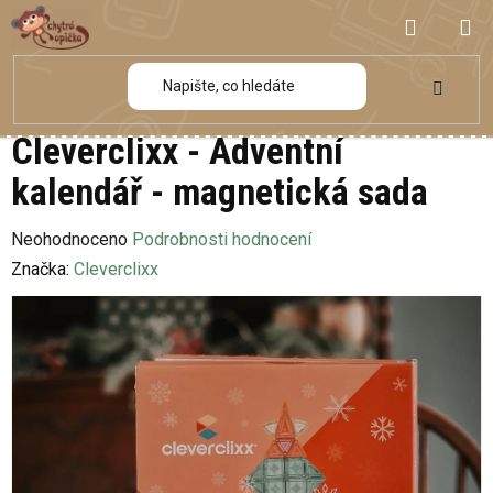
Přejít
NÁKUP
na
obsah
KOŠÍK
Cleverclixx - Adventní
kalendář - magnetická sada
Průměrné
Neohodnoceno
Podrobnosti hodnocení
hodnocení
Značka:
Cleverclixx
produktu
je
0,0
z
5
hvězdiček.