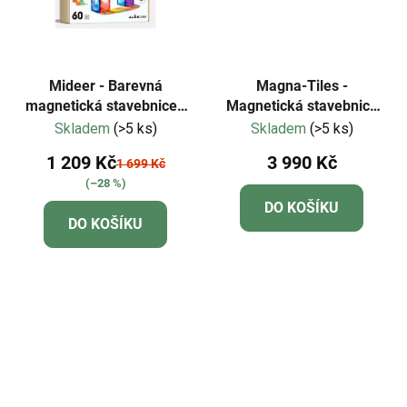
Mideer - Barevná
Magna-Tiles -
magnetická stavebnice -
Magnetická stavebnice
60 ks
City Center 110 dílů
Skladem
(>5 ks)
Skladem
(>5 ks)
1 209 Kč
3 990 Kč
1 699 Kč
(–28 %)
DO KOŠÍKU
DO KOŠÍKU