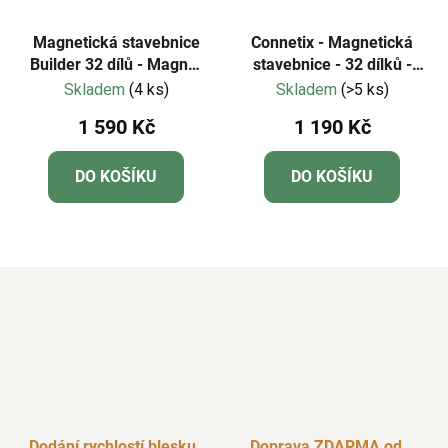
Magnetická stavebnice
Connetix - Magnetická
Builder 32 dílů - Magna-
stavebnice - 32 dílků -
Tiles
pastelové
Skladem
(4 ks)
Skladem
(>5 ks)
1 590 Kč
1 190 Kč
DO KOŠÍKU
DO KOŠÍKU
Dodání rychlostí blesku
Doprava ZDARMA od