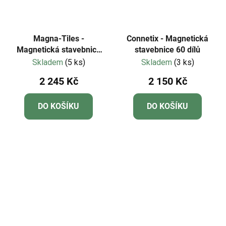
Magna-Tiles -
Connetix - Magnetická
Magnetická stavebnice
stavebnice 60 dílů
Fire Station 50 dílů
Skladem
(5 ks)
Skladem
(3 ks)
2 245 Kč
2 150 Kč
DO KOŠÍKU
DO KOŠÍKU