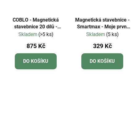
COBLO - Magnetická
Magnetická stavebnice -
stavebnice 20 dílů -
Smartmax - Moje první
průhledné
letadlo
Skladem
(>5 ks)
Skladem
(5 ks)
875 Kč
329 Kč
DO KOŠÍKU
DO KOŠÍKU