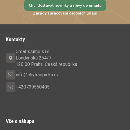
Chci dostávat novinky a slevy do emailu
Zásady zpracování osobních údajů
Z
á
Kontakty
p
a
Creatissimo s.r.o.
t
Londýnská 254/7
í
120 00 Praha, Česká republika
info@chytraopicka.cz
+420799550405
Vše o nákupu