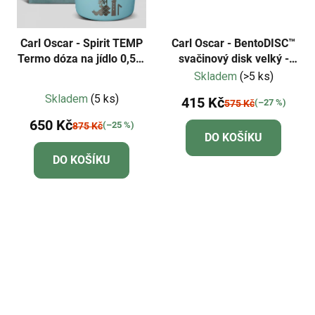
Carl Oscar - Spirit TEMP
Carl Oscar - BentoDISC™
Termo dóza na jídlo 0,5l -
svačinový disk velký -
voda
růžový/panda
Skladem
(>5 ks)
Průměrné
Skladem
(5 ks)
415 Kč
(–27 %)
575 Kč
hodnocení
650 Kč
produktu
(–25 %)
875 Kč
DO KOŠÍKU
je
DO KOŠÍKU
5,0
z
5
hvězdiček.