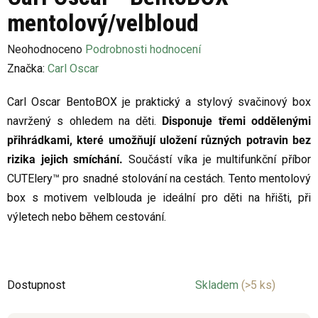
mentolový/velbloud
Průměrné
Neohodnoceno
Podrobnosti hodnocení
hodnocení
Značka:
Carl Oscar
produktu
Carl Oscar BentoBOX je praktický a stylový svačinový box
je
navržený s ohledem na děti.
Disponuje třemi oddělenými
0,0
přihrádkami, které umožňují uložení různých potravin bez
z
rizika jejich smíchání.
Součástí víka je multifunkční příbor
5
CUTElery™ pro snadné stolování na cestách. Tento mentolový
hvězdiček.
box s motivem velblouda je ideální pro děti na hřišti, při
výletech nebo během cestování.
Dostupnost
Skladem
(>5 ks)