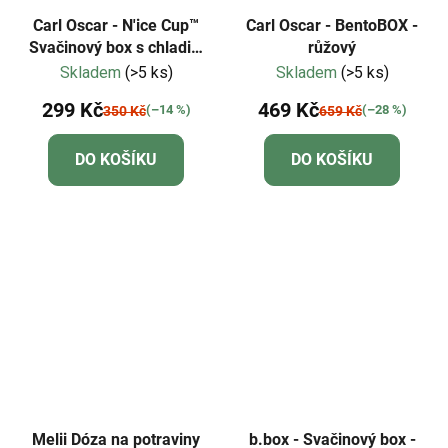
Carl Oscar - N'ice Cup™
Carl Oscar - BentoBOX -
Svačinový box s chladicí
růžový
vložkou - oranžová
Skladem
(>5 ks)
Skladem
(>5 ks)
299 Kč
469 Kč
(–14 %)
(–28 %)
350 Kč
659 Kč
DO KOŠÍKU
DO KOŠÍKU
Melii Dóza na potraviny
b.box - Svačinový box -