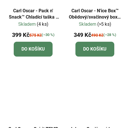
Carl Oscar - Pack n'
Carl Oscar - N'ice Box™
Snack™ Chladící taška -
Obědový/svačinový box s
tyrkysová
chlazením - fialová
Skladem
(4 ks)
Skladem
(>5 ks)
399 Kč
349 Kč
(–30 %)
(–28 %)
575 Kč
490 Kč
DO KOŠÍKU
DO KOŠÍKU