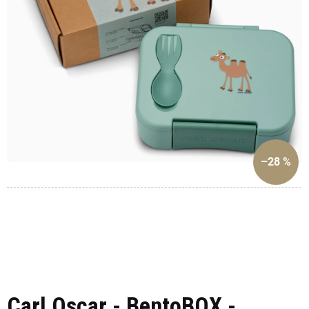
–28 %
Carl Oscar - BentoBOX -