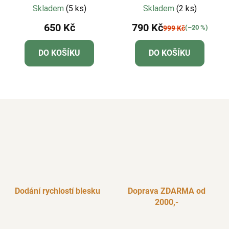
světle modrá
Skladem
(5 ks)
Skladem
(2 ks)
650 Kč
790 Kč
(–20 %)
999 Kč
DO KOŠÍKU
DO KOŠÍKU
Dodání rychlostí blesku
Doprava ZDARMA od
2000,-