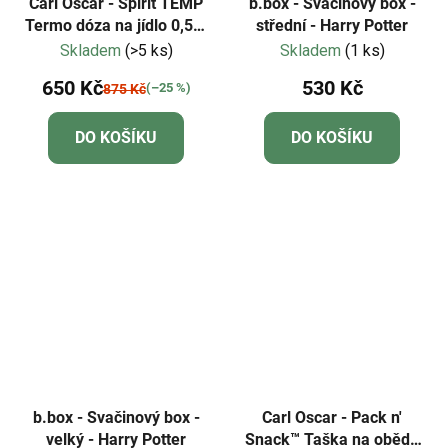
Carl Oscar - Spirit TEMP
b.box - Svačinový box -
Termo dóza na jídlo 0,5l -
střední - Harry Potter
oheň
Skladem
(>5 ks)
Skladem
(1 ks)
650 Kč
530 Kč
(–25 %)
875 Kč
DO KOŠÍKU
DO KOŠÍKU
b.box - Svačinový box -
Carl Oscar - Pack n'
velký - Harry Potter
Snack™ Taška na oběd -