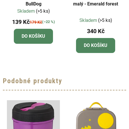
BullDog
malý - Emerald forest
Skladem
(>5 ks)
Průměrné
Skladem
(>5 ks)
139 Kč
(–22 %)
179 Kč
hodnocení
340 Kč
produktu
DO KOŠÍKU
je
DO KOŠÍKU
5,0
z
5
hvězdiček.
Podobné produkty