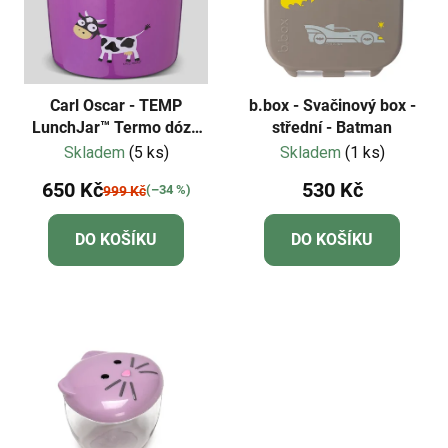
Carl Oscar - TEMP
b.box - Svačinový box -
LunchJar™ Termo dóza
střední - Batman
na jídlo 0,5l - fialová
Skladem
(5 ks)
Skladem
(1 ks)
650 Kč
530 Kč
(–34 %)
999 Kč
DO KOŠÍKU
DO KOŠÍKU