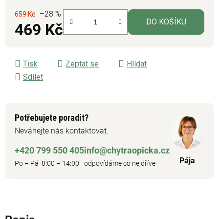
–28 %
659 Kč
DO KOŠÍKU
469 Kč
Měrná cena:
Tisk
Zeptat se
Hlídat
Sdílet
Potřebujete poradit?
Neváhejte nás kontaktovat.
+420 799 550 405
info@chytraopicka.cz
Pája
Po – Pá 8:00 – 14:00
odpovídáme co nejdříve