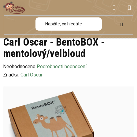
Přejít
NÁKUP
na
obsah
KOŠÍK
Carl Oscar - BentoBOX -
mentolový/velbloud
Průměrné
Neohodnoceno
Podrobnosti hodnocení
hodnocení
Značka:
Carl Oscar
produktu
je
0,0
z
5
hvězdiček.