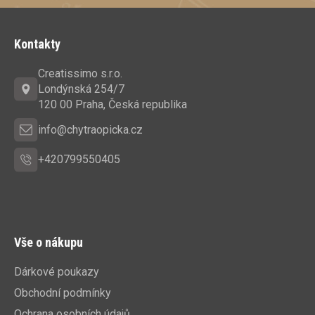
Z
á
Kontakty
p
a
Creatissimo s.r.o.
t
Londýnská 254/7
í
120 00 Praha, Česká republika
info@chytraopicka.cz
+420799550405
Vše o nákupu
Dárkové poukazy
Obchodní podmínky
Ochrana osobních údajů