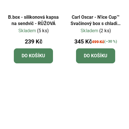
B.box - silikonová kapsa
Carl Oscar - N'ice Cup™
na sendvič - RŮŽOVÁ
Svačinový box s chladicí
vložkou L - fialová
Skladem
(5 ks)
Skladem
(2 ks)
239 Kč
345 Kč
(–30 %)
499 Kč
DO KOŠÍKU
DO KOŠÍKU