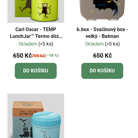
Carl Oscar - TEMP
b.box - Svačinový box -
LunchJar™ Termo dóza
velký - Batman
na jídlo 0,3l - limetková
Skladem
(>5 ks)
Skladem
(>5 ks)
650 Kč
650 Kč
(–18 %)
799 Kč
DO KOŠÍKU
DO KOŠÍKU