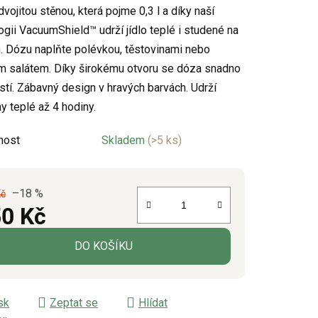
dvojitou stěnou, která pojme 0,3 l a díky naší
ogii VacuumShield™ udrží jídlo teplé i studené na
. Dózu naplňte polévkou, těstovinami nebo
 salátem. Díky širokému otvoru se dóza snadno
ek.
čistí. Zábavný design v hravých barvách. Udrží
y teplé až 4 hodiny.
nost
Skladem
(>5 ks)
–18 %
Kč
0 Kč
á cena:
DO KOŠÍKU
sk
Zeptat se
Hlídat