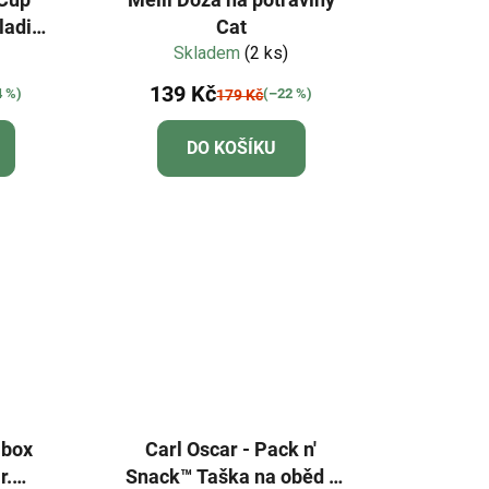
ladicí
Cat
ková
Skladem
(2 ks)
139 Kč
4 %)
(–22 %)
179 Kč
DO KOŠÍKU
 box
Carl Oscar - Pack n'
r.
Snack™ Taška na oběd -