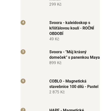
299 Kč
Svoora - kaleidoskop s
křišťálovou koulí - ROČNÍ
OBDOBÍ
49 Kč
Svoora - "Můj krásný
domeček" s panenkou Maya
899 Kč
COBLO - Magnetická
stavebnice 100 dílů - Pastel
2 875 Kč
HAPE - Magnetické