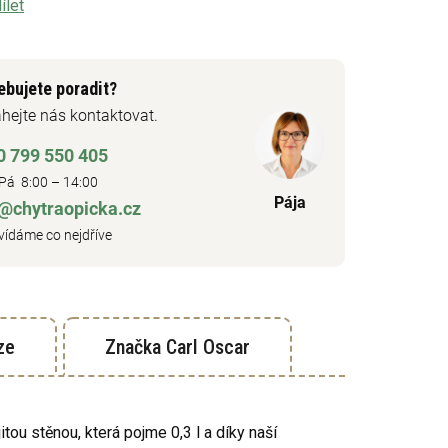
ílet
ebujete poradit?
hejte nás kontaktovat.
0 799 550 405
Pá 8:00 – 14:00
Pája
o@chytraopicka.cz
ídáme co nejdříve
ze
Značka
Carl Oscar
ou stěnou, která pojme 0,3 l a díky naší