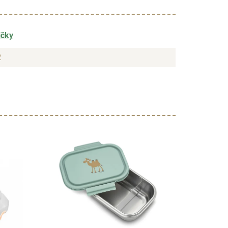
ičky
2