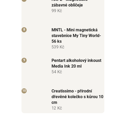
zábavné obličeje
99 Kč
MNTL - Mini magnetická
stavebnice My Tiny World-
56 ks
539 Kč
Pentart alkoholový inkoust
Media Ink 20 ml
54 Kč
Creatissimo - přírodní
dřevěné kolečko s kůrou 10
cm
12 Kč