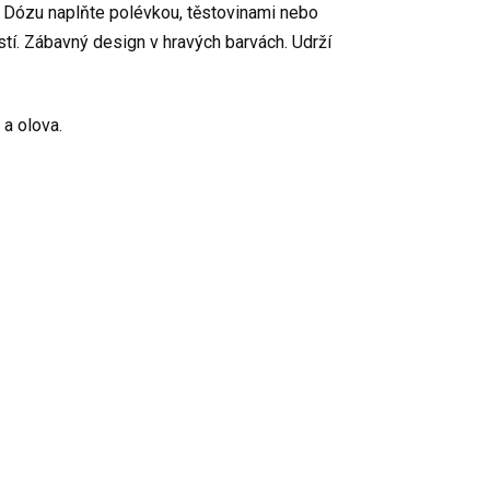
h. Dózu naplňte polévkou, těstovinami nebo
tí. Zábavný design v hravých barvách. Udrží
 a olova.