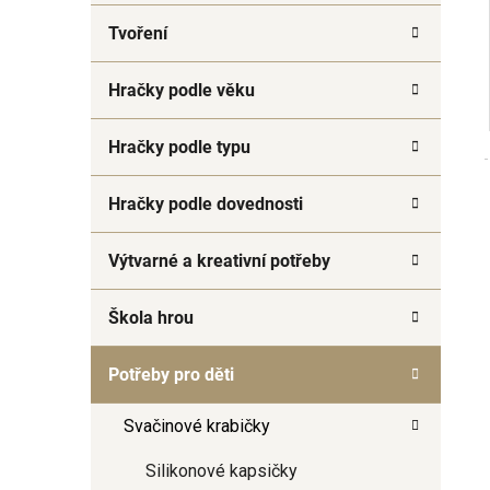
a
Tvoření
n
e
Hračky podle věku
l
Hračky podle typu
Hračky podle dovednosti
Výtvarné a kreativní potřeby
Škola hrou
Potřeby pro děti
Svačinové krabičky
Silikonové kapsičky