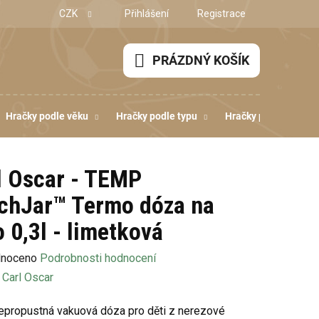
CZK
Přihlášení
Registrace
PRÁZDNÝ KOŠÍK
NÁKUPNÍ
KOŠÍK
Hračky podle věku
Hračky podle typu
Hračky podle dovedn
l Oscar - TEMP
chJar™ Termo dóza na
o 0,3l - limetková
né
noceno
Podrobnosti hodnocení
ení
:
Carl Oscar
u
propustná vakuová dóza pro děti z nerezové