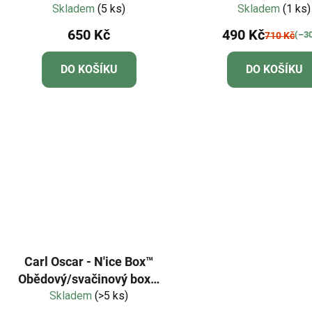
Skladem
(5 ks)
Skladem
Crocodile
(1 ks)
650 Kč
490 Kč
(–3
710 Kč
DO KOŠÍKU
DO KOŠÍKU
Carl Oscar - N'ice Box™
Obědový/svačinový box s
chlazením - fialová
Skladem
(>5 ks)