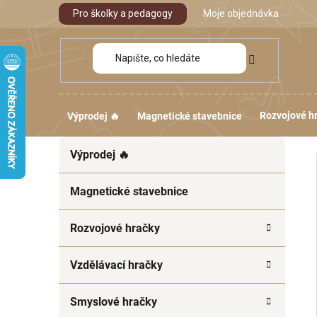
Přejít
Pro školky a pedagogy
Moje objednávka
na
obsah
Rozvojové h
Výprodej 🔥
Magnetické stavebnice
P
K
Přeskočit
Výprodej 🔥
a
kategorie
o
t
s
e
Magnetické stavebnice
t
g
r
o
Rozvojové hračky
a
r
i
n
Vzdělávací hračky
e
n
í
Smyslové hračky
p