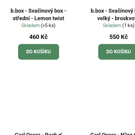
b.box - Svačinový box -
b.box - Svačinový 
střední - Lemon twist
velký - broskvo
Skladem
(>5 ks)
Skladem
(1 ks)
460 Kč
550 Kč
DO KOŠÍKU
DO KOŠÍKU
Carl Oscar - Pack n'
Carl Oscar - N'ice