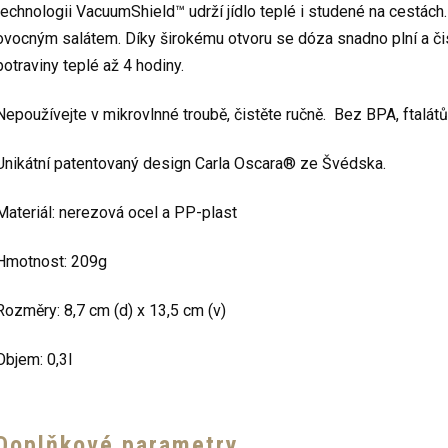
technologii VacuumShield™ udrží jídlo teplé i studené na cestác
ovocným salátem. Díky širokému otvoru se dóza snadno plní a čis
potraviny teplé až 4 hodiny.
Nepoužívejte v mikrovlnné troubě, čistěte ručně. Bez BPA, ftalátů
Unikátní patentovaný design Carla Oscara® ze Švédska.
Materiál: nerezová ocel a PP-plast
Hmotnost: 209g
Rozměry: 8,7 cm (d) x 13,5 cm (v)
Objem: 0,3l
Doplňkové parametry