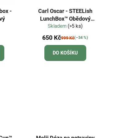
box -
Carl Oscar - STEELish
vý
LunchBox™ Obědový
nerezový box -
Skladem
(>5 ks)
mentolový/velbloud
650 Kč
(–34 %)
999 Kč
DO KOŠÍKU
 Cup™
Melii Dóza na potraviny