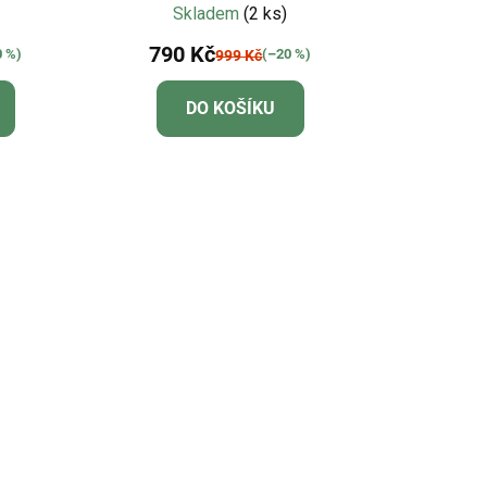
světle modrá
Skladem
(2 ks)
790 Kč
0 %)
(–20 %)
999 Kč
DO KOŠÍKU