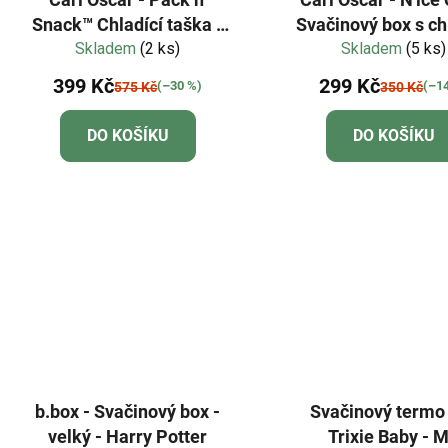
Snack™ Chladící taška -
Svačinový box s ch
Skladem
limetková
(2 ks)
vložkou - limet
Skladem
(5 ks)
399 Kč
299 Kč
(–30 %)
(–1
575 Kč
350 Kč
DO KOŠÍKU
DO KOŠÍKU
b.box - Svačinový box -
Svačinový termo
velký - Harry Potter
Trixie Baby - M