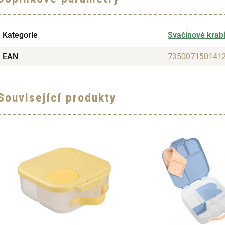
Kategorie
Svačinové krab
EAN
735007150141
Související produkty