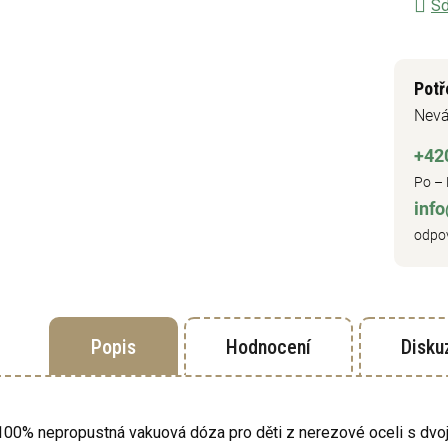
Sd
Potř
Nevá
+42
Po – 
inf
odpov
Popis
Hodnocení
Disku
100% nepropustná vakuová dóza pro děti z nerezové oceli s dvojit