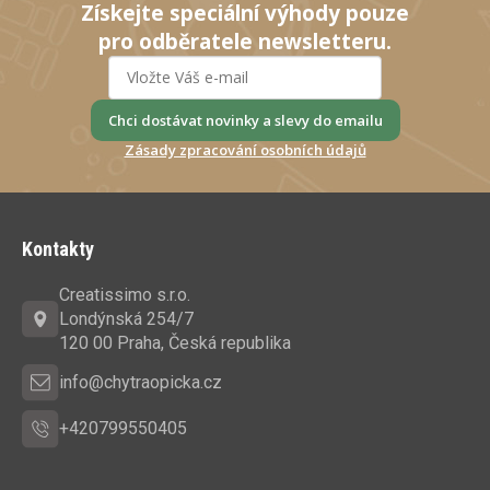
Získejte speciální výhody pouze
pro odběratele newsletteru.
Chci dostávat novinky a slevy do emailu
Zásady zpracování osobních údajů
Z
á
Kontakty
p
a
Creatissimo s.r.o.
t
Londýnská 254/7
í
120 00 Praha, Česká republika
info@chytraopicka.cz
+420799550405