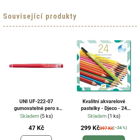
Související produkty
UNI UF-222-07
Kvalitní akvarelové
gumovatelné pero s
pastelky - Djeco - 24
víčkem
barev
Skladem
(5 ks)
Skladem
(1 ks)
47 Kč
299 Kč
(–24 %)
397 Kč