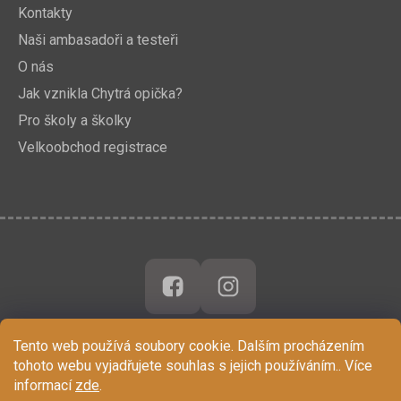
Kontakty
Naši ambasadoři a testeři
O nás
Jak vznikla Chytrá opička?
Pro školy a školky
Velkoobchod registrace
Tento web používá soubory cookie. Dalším procházením
tohoto webu vyjadřujete souhlas s jejich používáním.. Více
informací
zde
.