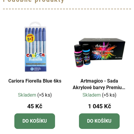
Cariora Fiorella Blue 6ks
Artmagico - Sada
Akrylové barvy Premium
28 ks
Skladem
(>5 ks)
Skladem
(>5 ks)
45 Kč
1 045 Kč
DO KOŠÍKU
DO KOŠÍKU