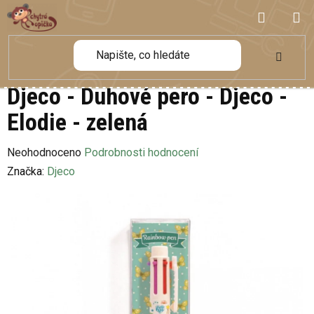
Přejít
NÁKUP
na
obsah
KOŠÍK
Djeco - Duhové pero - Djeco -
Elodie - zelená
Průměrné
Neohodnoceno
Podrobnosti hodnocení
hodnocení
Značka:
Djeco
produktu
je
0,0
z
5
hvězdiček.