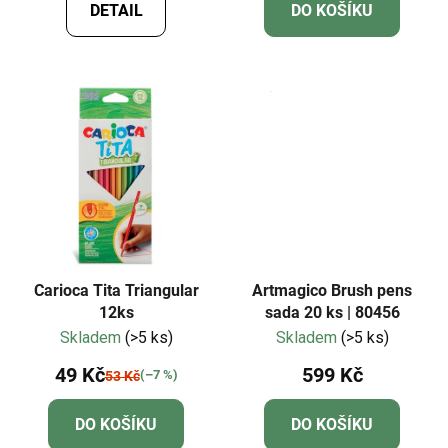
DETAIL
DO KOŠÍKU
Carioca Tita Triangular
Artmagico Brush pens
12ks
sada 20 ks | 80456
Skladem
(>5 ks)
Skladem
(>5 ks)
49 Kč
599 Kč
(–7 %)
53 Kč
DO KOŠÍKU
DO KOŠÍKU