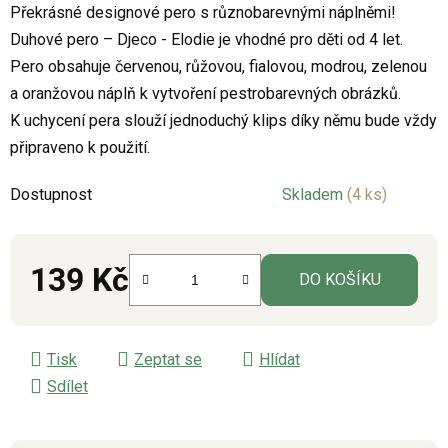
Překrásné designové pero s různobarevnými náplněmi!
je
Duhové pero – Djeco - Elodie je vhodné pro děti od 4 let.
0,0
Pero obsahuje červenou, růžovou, fialovou, modrou, zelenou
z
a oranžovou náplň k vytvoření pestrobarevných obrázků.
5
K uchycení pera slouží jednoduchý klips díky němu bude vždy
hvězdiček.
připraveno k použití.
Dostupnost
Skladem
(4 ks)
139 Kč
DO KOŠÍKU
Měrná cena:
Tisk
Zeptat se
Hlídat
Sdílet