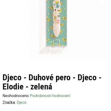
Djeco - Duhové pero - Djeco -
Elodie - zelená
Průměrné
Neohodnoceno
Podrobnosti hodnocení
hodnocení
Značka:
Djeco
produktu