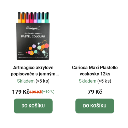
Artmagico akrylové
Carioca Maxi Plastello
popisovače s jemným
voskovky 12ks
hrotem - pastelové - 8 ks
Skladem
(>5 ks)
Skladem
(>5 ks)
| 80500
179 Kč
79 Kč
(–10 %)
199 Kč
DO KOŠÍKU
DO KOŠÍKU