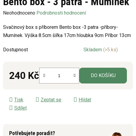
Bento box - 3 patra - Mumínek
Průměrné
Neohodnoceno
Podrobnosti hodnocení
hodnocení
Svačinový box s příborem Bento box -3 patra -příbory-
produktu
Mumínek.
Výška 8.5cm šířka 17cm hloubka 9cm Příbor 13cm
je
0,0
Dostupnost
Skladem
(>5 ks)
z
5
hvězdiček.
240 Kč
DO KOŠÍKU
Měrná cena:
Tisk
Zeptat se
Hlídat
Sdílet
Potřebujete poradit?