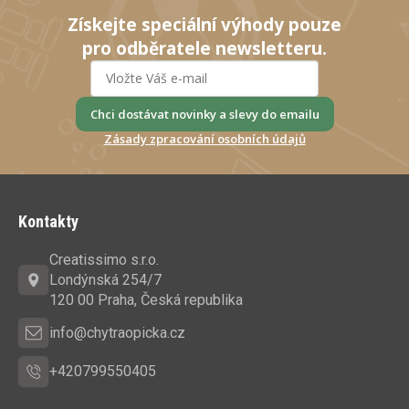
Získejte speciální výhody pouze
pro odběratele newsletteru.
Chci dostávat novinky a slevy do emailu
Zásady zpracování osobních údajů
Z
á
Kontakty
p
a
Creatissimo s.r.o.
t
Londýnská 254/7
í
120 00 Praha, Česká republika
info@chytraopicka.cz
+420799550405