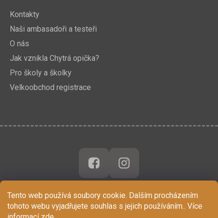
Kontakty
Naši ambasadoři a testeři
O nás
Jak vznikla Chytrá opička?
Pro školy a školky
Velkoobchod registrace
Tento web používá soubory cookie. Dalším procházením
tohoto webu vyjadřujete souhlas s jejich používáním.. Více
informací
zde
.