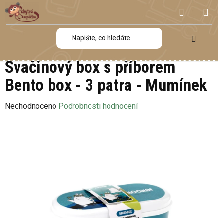
Přejít
NÁKUP
na
obsah
KOŠÍK
Svačinový box s příborem
Bento box - 3 patra - Mumínek
Průměrné
Neohodnoceno
Podrobnosti hodnocení
hodnocení
produktu
je
0,0
z
5
hvězdiček.