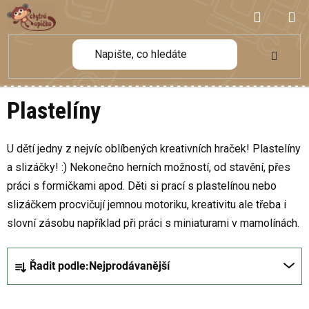
Přejít
NÁKUP
na
obsah
KOŠÍK
Plastelíny
U dětí jedny z nejvíc oblíbených kreativních hraček! Plastelíny
a slizáčky! :) Nekonečno herních možností, od stavění, přes
práci s formičkami apod. Děti si prací s plastelínou nebo
slizáčkem procvičují jemnou motoriku, kreativitu ale třeba i
slovní zásobu například při práci s miniaturami v mamolínách.
Ř
Řadit podle:
Nejprodávanější
a
z
V