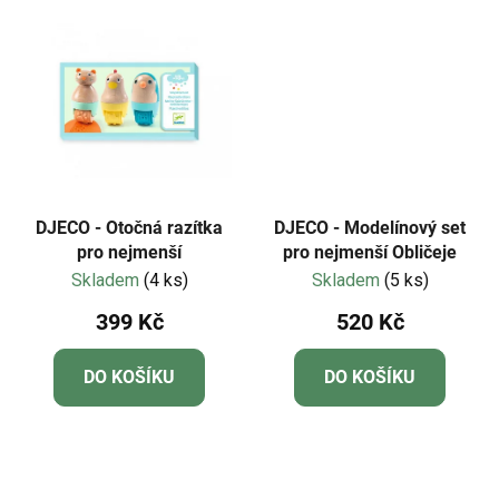
hvězdiček.
DJECO - Otočná razítka
DJECO - Modelínový set
pro nejmenší
pro nejmenší Obličeje
Skladem
(4 ks)
Skladem
(5 ks)
399 Kč
520 Kč
DO KOŠÍKU
DO KOŠÍKU