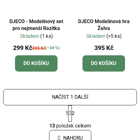
DJECO - Modelínový set
DJECO Modelínová hra
pro nejmenší Razítka
Želva
Skladem
(1 ks)
Skladem
(>5 ks)
299 Kč
395 Kč
(–24 %)
395 Kč
DO KOŠÍKU
DO KOŠÍKU
NAČÍST 1 DALŠÍ
S
1
2
t
r
O
á
13
položek celkem
v
n
l
k
NAHORU