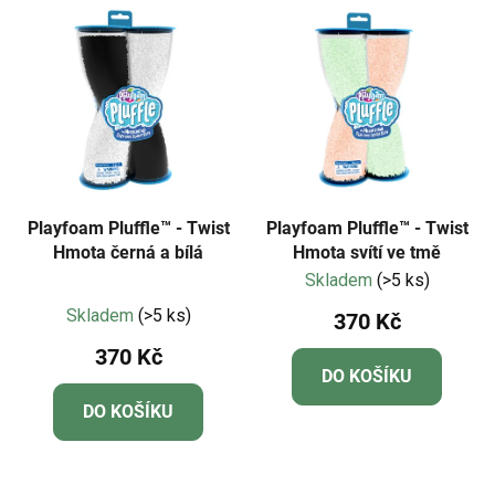
e
ý
n
p
í
i
p
s
r
p
o
r
d
o
u
d
k
Playfoam Pluffle™ - Twist
Playfoam Pluffle™ - Twist
u
Hmota černá a bílá
Hmota svítí ve tmě
t
Skladem
(>5 ks)
k
ů
Průměrné
t
Skladem
(>5 ks)
370 Kč
hodnocení
ů
370 Kč
produktu
DO KOŠÍKU
je
DO KOŠÍKU
4,8
z
5