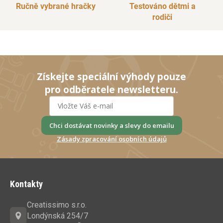
Ručně vybrané hračky
Testováno dětmi a
rodiči
Získejte speciální výhody pouze
pro odběratele newsletteru.
Chci dostávat novinky a slevy do emailu
Zásady zpracování osobních údajů
Z
á
Kontakty
p
a
Creatissimo s.r.o.
t
Londýnská 254/7