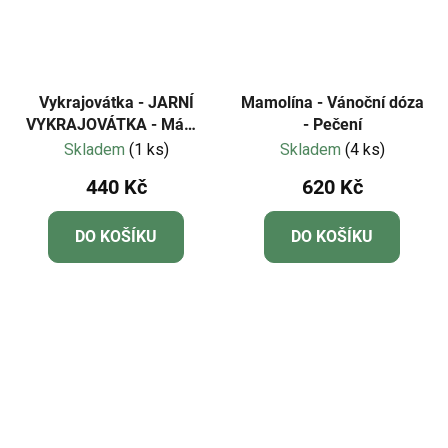
Vykrajovátka - JARNÍ
Mamolína - Vánoční dóza
VYKRAJOVÁTKA - Mámy
- Pečení
v rejži
Skladem
(1 ks)
Skladem
(4 ks)
440 Kč
620 Kč
DO KOŠÍKU
DO KOŠÍKU