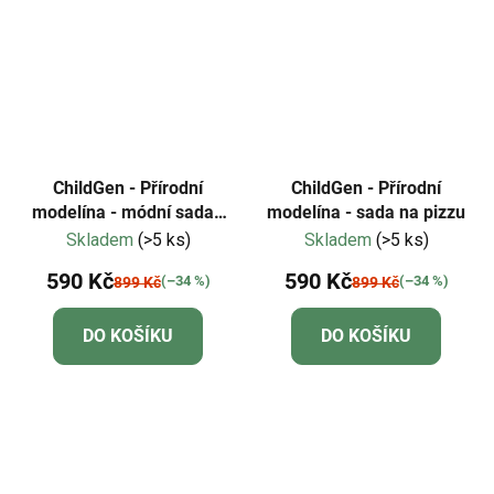
ChildGen - Přírodní
ChildGen - Přírodní
modelína - módní sada -
modelína - sada na pizzu
pro mladé návrháře!
Skladem
(>5 ks)
Skladem
(>5 ks)
590 Kč
590 Kč
(–34 %)
(–34 %)
899 Kč
899 Kč
DO KOŠÍKU
DO KOŠÍKU