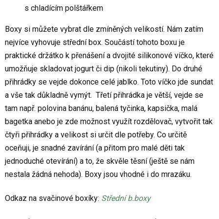
s chladícím polštářkem
Boxy si můžete vybrat dle zmíněných velikostí. Nám zatím
nejvíce vyhovuje střední box. Součástí tohoto boxu je
praktické držátko k přenášení a dvojité silikonové víčko, které
umožňuje skladovat jogurt či dip (nikoli tekutiny). Do druhé
přihrádky se vejde dokonce celé jablko. Toto víčko jde sundat
a vše tak důkladně vymýt. Třetí přihrádka je větší, vejde se
tam např. polovina banánu, balená tyčinka, kapsička, malá
bagetka anebo je zde možnost využít rozdělovač, vytvořit tak
čtyři přihrádky a velikost si určit dle potřeby. Co určitě
oceňuji, je snadné zavírání (a přitom pro malé děti tak
jednoduché otevírání) a to, že skvěle těsní (ještě se nám
nestala žádná nehoda). Boxy jsou vhodné i do mrazáku.
Odkaz na svačinové boxíky:
Střední b.boxy