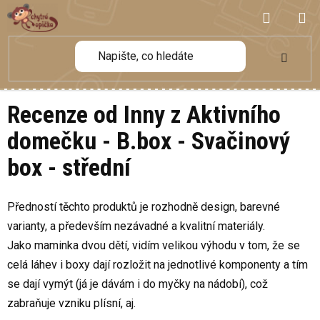
Přejít
NÁKUP
na
obsah
KOŠÍK
Recenze od Inny z Aktivního
domečku - B.box - Svačinový
box - střední
Předností těchto produktů je rozhodně design, barevné
varianty, a především nezávadné a kvalitní materiály.
Jako maminka dvou dětí, vidím velikou výhodu v tom, že se
celá láhev i boxy dají rozložit na jednotlivé komponenty a tím
se dají vymýt (já je dávám i do myčky na nádobí), což
zabraňuje vzniku plísní, aj.