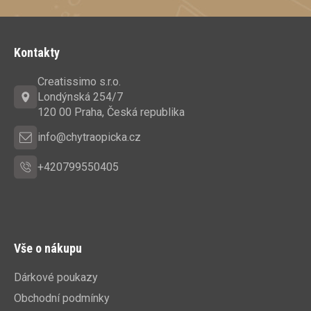
Z
á
Kontakty
p
a
Creatissimo s.r.o.
t
Londýnská 254/7
í
120 00 Praha, Česká republika
info@chytraopicka.cz
+420799550405
Vše o nákupu
Dárkové poukazy
Obchodní podmínky