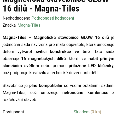
16 dílů - Magna-Tiles
Průměrné
Neohodnoceno
Podrobnosti hodnocení
hodnocení
Značka:
Magna-Tiles
produktu
Magna-Tiles – Magnetická stavebnice GLOW 16 dílů
je
je
jedinečná sada navržená pro malé objevitele, která umožňuje
0,0
dětem vytvářet
svítící konstrukce ve tmě
. Tato sada
z
obsahuje
16 magnetických dílků
, které lze
nabít přímým
5
slunečním světlem
nebo pomocí
přiložené LED klíčenky
,
hvězdiček.
což podporuje kreativitu a technické dovednosti dětí.
Stavebnice je
plně kompatibilní
se všemi ostatními sadami
Magna-Tiles, což umožňuje
nekonečné kombinace
a
rozšiřování staveb.
Dostupnost
Skladem
(3 ks)