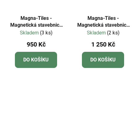
Magna-Tiles -
Magna-Tiles -
Magnetická stavebnice
Magnetická stavebnice
Police Patrol 20 dílů
Rail Racers 33 dílů
Skladem
(3 ks)
Skladem
(2 ks)
950 Kč
1 250 Kč
DO KOŠÍKU
DO KOŠÍKU