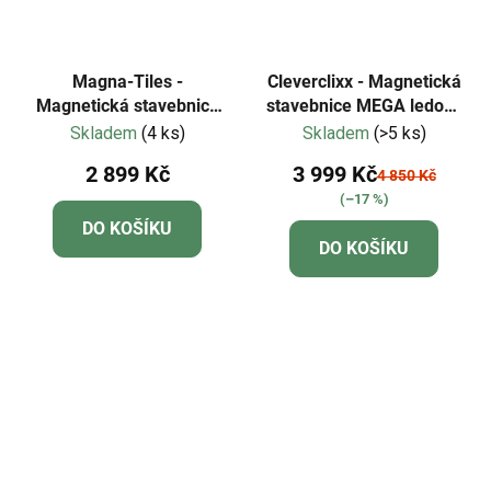
Magna-Tiles -
Cleverclixx - Magnetická
Magnetická stavebnice
stavebnice MEGA ledové
Builder XL Truck 50 dílů
krystaly - 180 dílů
Skladem
(4 ks)
Skladem
(>5 ks)
2 899 Kč
3 999 Kč
4 850 Kč
(–17 %)
DO KOŠÍKU
DO KOŠÍKU