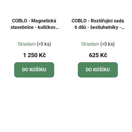
COBLO - Magnetická
COBLO - Rozšiřující sada
stavebnice - kuličková
6 dílů - šestiuhelníky -
dráha - 35 dílů - Classic
Classic
Průměrné
Průměrné
Skladem
(>5 ks)
Skladem
(>5 ks)
hodnocení
hodnocení
1 250 Kč
625 Kč
produktu
produktu
je
je
DO KOŠÍKU
DO KOŠÍKU
5,0
5,0
z
z
5
5
hvězdiček.
hvězdiček.