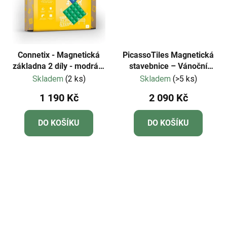
Connetix - Magnetická
PicassoTiles Magnetická
základna 2 díly - modrá a
stavebnice – Vánoční
zelená
chaloupka s figurkami
Skladem
(2 ks)
Skladem
(>5 ks)
50ks
1 190 Kč
2 090 Kč
DO KOŠÍKU
DO KOŠÍKU