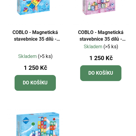
COBLO - Magnetická
COBLO - Magnetická
stavebnice 35 dílů -
stavebnice 35 dílů -
Classic
Pastel
Skladem
(>5 ks)
Průměrné
Skladem
(>5 ks)
1 250 Kč
hodnocení
1 250 Kč
produktu
DO KOŠÍKU
je
DO KOŠÍKU
5,0
z
5
hvězdiček.