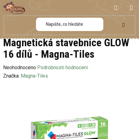
Přejít
NÁKUP
na
obsah
KOŠÍK
Magnetická stavebnice GLOW
16 dílů - Magna-Tiles
Průměrné
Neohodnoceno
Podrobnosti hodnocení
hodnocení
Značka:
Magna-Tiles
produktu
je
0,0
z
5
hvězdiček.