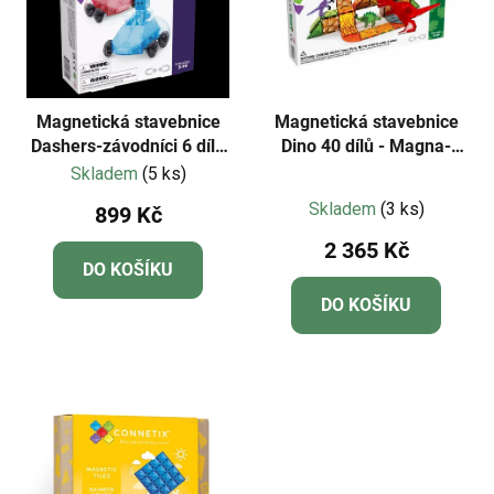
Magnetická stavebnice
Magnetická stavebnice
Dashers-závodníci 6 dílů
Dino 40 dílů - Magna-
- Magna-Tiles
Tiles
Skladem
(5 ks)
Průměrné
Skladem
(3 ks)
899 Kč
hodnocení
2 365 Kč
produktu
DO KOŠÍKU
je
DO KOŠÍKU
5,0
z
5
hvězdiček.