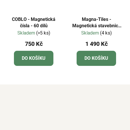
COBLO - Magnetická
Magna-Tiles -
čísla - 60 dílů
Magnetická stavebnice
microMAGS Deluxe Set
Skladem
(>5 ks)
Skladem
(4 ks)
70 dílků
750 Kč
1 490 Kč
DO KOŠÍKU
DO KOŠÍKU