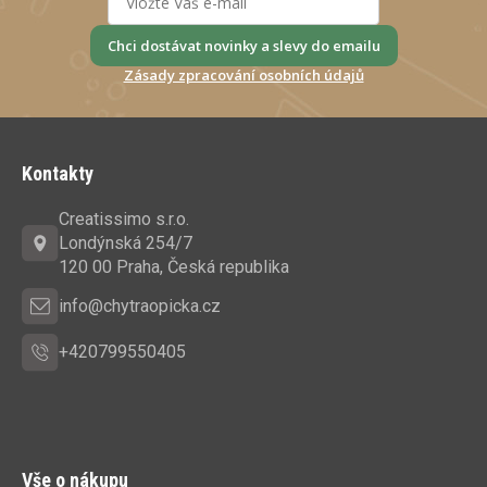
Chci dostávat novinky a slevy do emailu
Zásady zpracování osobních údajů
Z
á
Kontakty
p
a
Creatissimo s.r.o.
t
Londýnská 254/7
í
120 00 Praha, Česká republika
info@chytraopicka.cz
+420799550405
Vše o nákupu