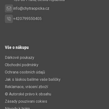
í
info@chytraopicka.cz
+420799550405
Vše o nákupu
Dárkové poukazy
Obchodní podmínky
Ochrana osobních údajů
Jak s láskou balíme vaše balíčky
Reklamace, vrácení zboží
© Autorské právo k obsahu
Zásady pouzivani cokies
Návody k hrám