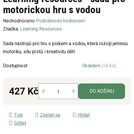
motorickou hru s vodou
Průměrné
Neohodnoceno
Podrobnosti hodnocení
hodnocení
Značka:
Learning Resources
produktu
Sada nástrojů pro hru s pískem a vodou, která rozvíjí jemnou
je
motoriku, sílu prstů i kreativitu dětí
0,0
z
Dostupnost
Skladem
(>5 ks)
5
hvězdiček.
427 Kč
DO KOŠÍKU
Měrná cena:
Tisk
Zeptat se
Hlídat
Sdílet