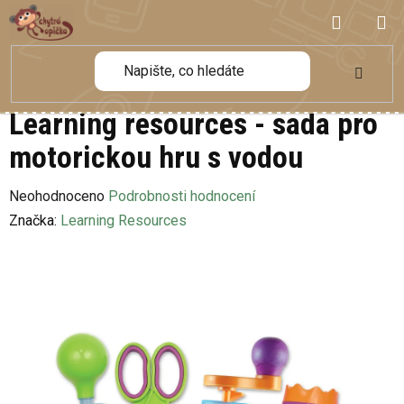
Přejít
NÁKUP
na
obsah
KOŠÍK
Learning resources - sada pro
motorickou hru s vodou
Průměrné
Neohodnoceno
Podrobnosti hodnocení
hodnocení
Značka:
Learning Resources
produktu
je
0,0
z
5
hvězdiček.