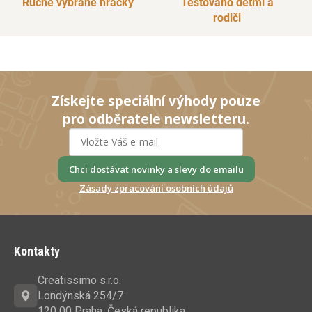
Ručně vybrané hračky
Testováno dětmi a
rodiči
Získejte speciální výhody pouze
pro odběratele newsletteru.
Chci dostávat novinky a slevy do emailu
Zásady zpracování osobních údajů
Z
á
Kontakty
p
a
Creatissimo s.r.o.
t
Londýnská 254/7
120 00 Praha, Česká republika