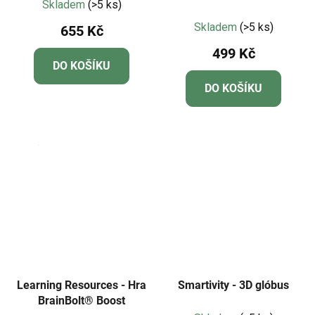
mně
motoriku - modrý
Skladem
(>5 ks)
Průměrné
Skladem
(>5 ks)
655 Kč
hodnocení
499 Kč
produktu
DO KOŠÍKU
je
DO KOŠÍKU
5,0
z
5
hvězdiček.
Learning Resources - Hra
Smartivity - 3D glóbus
BrainBolt® Boost