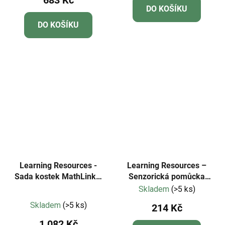
DO KOŠÍKU
je
DO KOŠÍKU
5,0
z
5
hvězdiček.
Learning Resources -
Learning Resources –
Sada kostek MathLink®
Senzorická pomůcka
s číselnými bloky 11-20
Duha emocí (Fidget
Skladem
(>5 ks)
Průměrné
Poppers) LER5573
Skladem
(>5 ks)
214 Kč
hodnocení
1 082 Kč
produktu