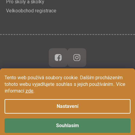
Pro školy a školky
Velkoobchod registrace
Tento web používá soubory cookie. Dalším procházením
tohoto webu vyjadřujete souhlas s jejich používáním.. Více
informací
zde
.
Nastavení
Souhlasím
Vytvořil Shoptet
Copyright 2026
Chytrá Opička
. Všechna práva vyhrazena.