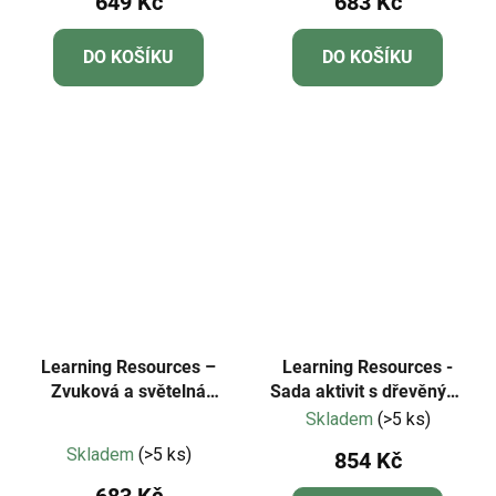
649 Kč
683 Kč
DO KOŠÍKU
DO KOŠÍKU
Learning Resources –
Learning Resources -
Zvuková a světelná
Sada aktivit s dřevěnými
tlačítka (Lights and
stavebními kostkami
Skladem
(>5 ks)
Průměrné
Sounds Buzzers)
Numberblocks®
Skladem
(>5 ks)
854 Kč
hodnocení
683 Kč
produktu