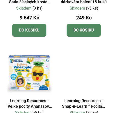
Sada číselných kostek
dárkovém balení 18 kusů
MathLink® pro učebnu
Skladem
(3 ks)
Skladem
(>5 ks)
9 547 Kč
249 Kč
DO KOŠÍKU
DO KOŠÍKU
Learning Resources -
Learning Resources -
Velké pocity Ananasová
Snap-n-Learn™ Počítání
Deluxe sada
kravičky
Skladem
(>5 ks)
Skladem
(>5 ks)