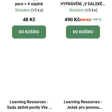
pero + 4 náplně
VYPRÁVĚNÍ „V DALEKÉM
KRÁLOVSTVÍ“
Skladem
(>5 ks)
Skladem
(>5 ks)
48 Kč
490 Kč
(–29 %)
699 Kč
DO KOŠÍKU
DO KOŠÍKU
Learning Resources -
Learning Resources -
Sada aktivit pocity Vše o
Ježek pro jemnou