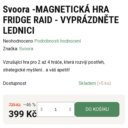
Svoora -MAGNETICKÁ HRA
FRIDGE RAID - VYPRÁZDNĚTE
LEDNICI
Průměrné
Neohodnoceno
Podrobnosti hodnocení
hodnocení
Značka:
Svoora
produktu
Vzrušující hra pro 2 až 4 hráče, která rozvíjí postřeh,
je
strategické myšlení... a váš apetit!
0,0
z
Dostupnost
Skladem
(>5 ks)
5
hvězdiček.
–46 %
739 Kč
DO KOŠÍKU
399 Kč
Měrná cena: