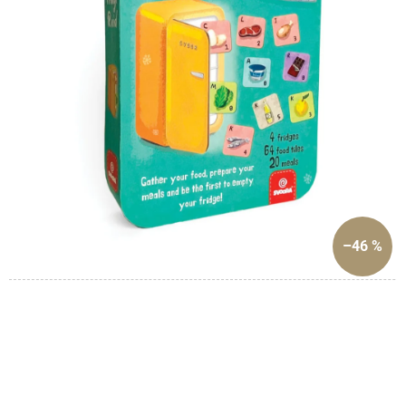
–46 %