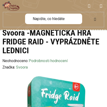
Přejít
NÁKUP
na
obsah
KOŠÍK
Svoora -MAGNETICKÁ HRA
FRIDGE RAID - VYPRÁZDNĚTE
LEDNICI
Průměrné
Neohodnoceno
Podrobnosti hodnocení
hodnocení
Značka:
Svoora
produktu
je
0,0
z
5
hvězdiček.