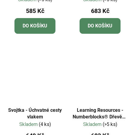
585 Kč
683 Kč
DO KOŠÍKU
DO KOŠÍKU
Svojtka - Úchvatné cesty
Learning Resources -
vlakem
Numberblocks® Dřevěné
kostky od jedné do pěti
Skladem
(4 ks)
Skladem
(>5 ks)