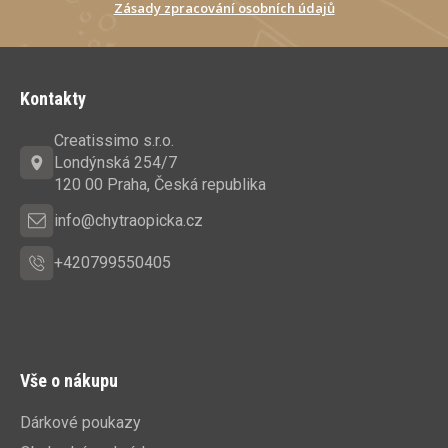
Zásady zpracování osobních údajů
Z
á
Kontakty
p
a
Creatissimo s.r.o.
t
Londýnská 254/7
í
120 00 Praha, Česká republika
info@chytraopicka.cz
+420799550405
Vše o nákupu
Dárkové poukazy