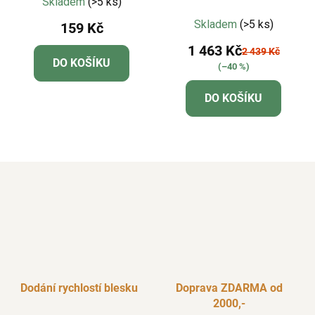
Skladem
(>5 ks)
Průměrné
Skladem
(>5 ks)
159 Kč
hodnocení
1 463 Kč
produktu
2 439 Kč
DO KOŠÍKU
(–40 %)
je
5,0
DO KOŠÍKU
z
5
hvězdiček.
Dodání rychlostí blesku
Doprava ZDARMA od
2000,-