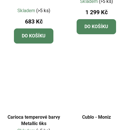
Skladem
(>5 ks)
Průměrné
Skladem
(>5 ks)
1 299 Kč
hodnocení
683 Kč
produktu
DO KOŠÍKU
je
DO KOŠÍKU
5,0
z
5
hvězdiček.
Carioca temperové barvy
Cublo - Moniz
Metallic 6ks