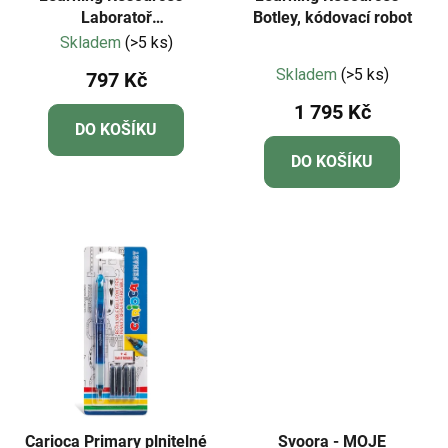
Laboratoř
Botley, kódovací robot
mimozemských
Skladem
(>5 ks)
Průměrné
experimentů Beaker
Skladem
(>5 ks)
797 Kč
Creatures®
hodnocení
1 795 Kč
produktu
DO KOŠÍKU
je
DO KOŠÍKU
4,7
z
5
hvězdiček.
Carioca Primary plnitelné
Svoora - MOJE