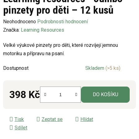
pinzety pro děti – 12 kusů
Průměrné
Neohodnoceno
Podrobnosti hodnocení
hodnocení
Značka:
Learning Resources
produktu
Velké výukové pinzety pro děti, které rozvíjejí jemnou
je
motoriku a přípravu na psaní.
0,0
z
Dostupnost
Skladem
(>5 ks)
5
hvězdiček.
398 Kč
DO KOŠÍKU
Měrná cena:
Tisk
Zeptat se
Hlídat
Sdílet