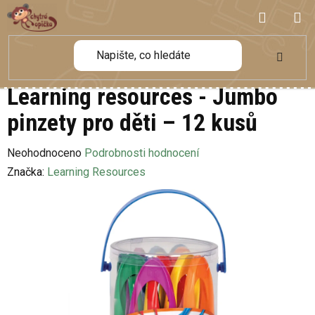
Přejít
NÁKUP
na
obsah
KOŠÍK
Learning resources - Jumbo
pinzety pro děti – 12 kusů
Průměrné
Neohodnoceno
Podrobnosti hodnocení
hodnocení
Značka:
Learning Resources
produktu
je
0,0
z
5
hvězdiček.