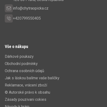
í
info@chytraopicka.cz
+420799550405
Vše o nákupu
Dárkové poukazy
Obchodní podmínky
Ochrana osobních údajů
Jak s láskou balíme vaše balíčky
Reklamace, vrácení zboží
© Autorské právo k obsahu
Zásady pouzivani cokies
Návody k hrám