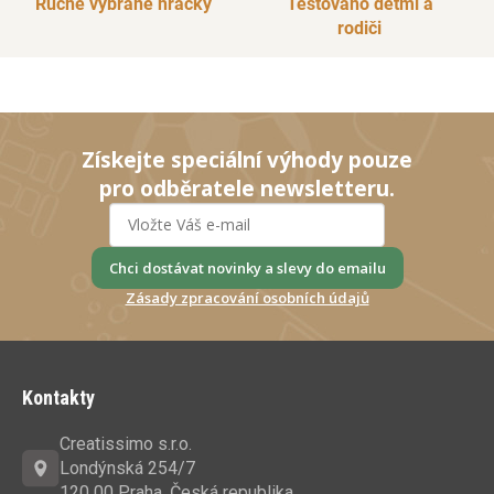
Ručně vybrané hračky
Testováno dětmi a
rodiči
Získejte speciální výhody pouze
pro odběratele newsletteru.
Chci dostávat novinky a slevy do emailu
Zásady zpracování osobních údajů
Z
á
Kontakty
p
a
Creatissimo s.r.o.
t
Londýnská 254/7
120 00 Praha, Česká republika