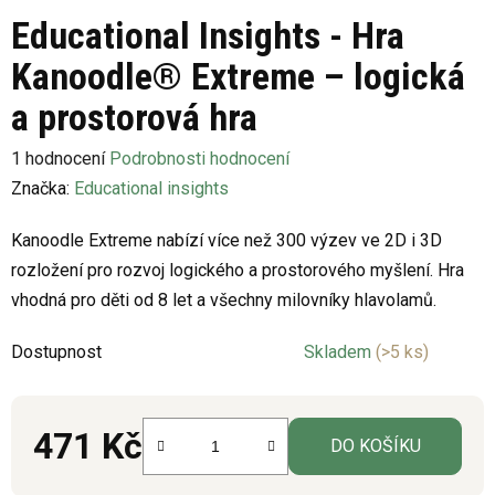
Educational Insights - Hra
Kanoodle® Extreme – logická
a prostorová hra
Průměrné
1 hodnocení
Podrobnosti hodnocení
hodnocení
Značka:
Educational insights
produktu
Kanoodle Extreme nabízí více než 300 výzev ve 2D i 3D
je
rozložení pro rozvoj logického a prostorového myšlení. Hra
5,0
vhodná pro děti od 8 let a všechny milovníky hlavolamů.
z
5
Dostupnost
Skladem
(>5 ks)
hvězdiček.
471 Kč
DO KOŠÍKU
Měrná cena: