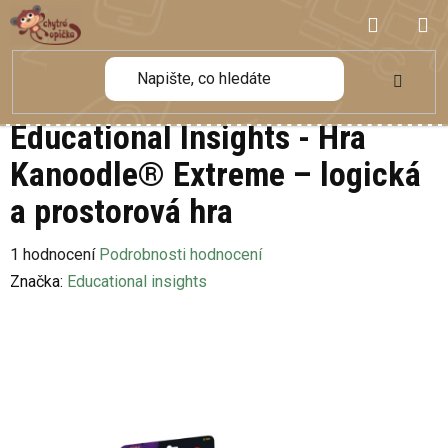
Přejít
NÁKUP
na
obsah
KOŠÍK
Educational Insights - Hra
Kanoodle® Extreme – logická
a prostorová hra
Průměrné
1 hodnocení
Podrobnosti hodnocení
hodnocení
Značka:
Educational insights
produktu
je
5,0
z
5
hvězdiček.