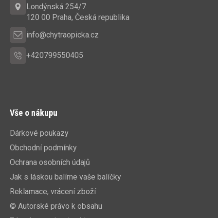
t
Londýnská 254/7
í
120 00 Praha, Česká republika
info@chytraopicka.cz
+420799550405
Vše o nákupu
Dárkové poukazy
Obchodní podmínky
Ochrana osobních údajů
Jak s láskou balíme vaše balíčky
Reklamace, vrácení zboží
© Autorské právo k obsahu