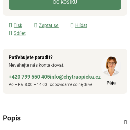
DO KOŠÍKU
Tisk
Zeptat se
Hlídat
Sdílet
Potřebujete poradit?
Neváhejte nás kontaktovat.
+420 799 550 405
info@chytraopicka.cz
Pája
Po – Pá 8:00 – 14:00
odpovídáme co nejdříve
Popis