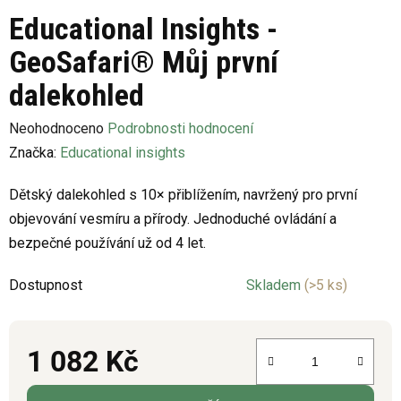
Educational Insights -
GeoSafari® Můj první
dalekohled
Průměrné
Neohodnoceno
Podrobnosti hodnocení
hodnocení
Značka:
Educational insights
produktu
Dětský dalekohled s 10× přiblížením, navržený pro první
je
objevování vesmíru a přírody. Jednoduché ovládání a
0,0
bezpečné používání už od 4 let.
z
5
Dostupnost
Skladem
(>5 ks)
hvězdiček.
1 082 Kč
Měrná cena: