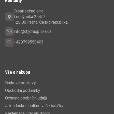
Kontakty
p
a
Creatissimo s.r.o.
t
Londýnská 254/7
í
120 00 Praha, Česká republika
info@chytraopicka.cz
+420799550405
Vše o nákupu
Dárkové poukazy
Obchodní podmínky
Ochrana osobních údajů
Jak s láskou balíme vaše balíčky
Reklamace, vrácení zboží