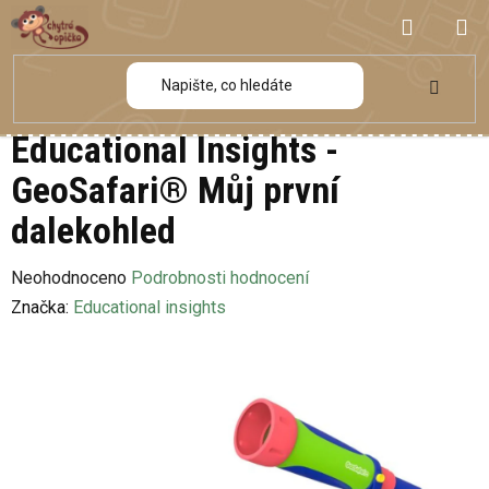
Přejít
NÁKUP
na
obsah
KOŠÍK
Educational Insights -
GeoSafari® Můj první
dalekohled
Průměrné
Neohodnoceno
Podrobnosti hodnocení
hodnocení
Značka:
Educational insights
produktu
je
0,0
z
5
hvězdiček.