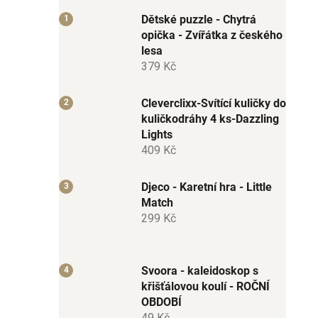
Dětské puzzle - Chytrá
opička - Zvířátka z českého
lesa
379 Kč
Cleverclixx-Svítící kuličky do
kuličkodráhy 4 ks-Dazzling
Lights
409 Kč
Djeco - Karetní hra - Little
Match
299 Kč
Svoora - kaleidoskop s
křišťálovou koulí - ROČNÍ
OBDOBÍ
49 Kč