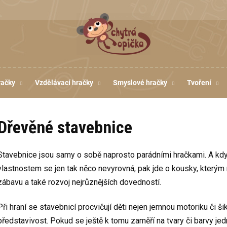
račky
Vzdělávací hračky
Smyslové hračky
Tvoření
Dřevěné stavebnice
Stavebnice jsou samy o sobě naprosto parádními hračkami. A kdy
vlastnostem se jen tak něco nevyrovná, pak jde o kousky, kterým 
zábavu a také rozvoj nejrůznějších dovedností.
Při hraní se stavebnicí procvičují děti nejen jemnou motoriku či ši
představivost. Pokud se ještě k tomu zaměří na tvary či barvy je