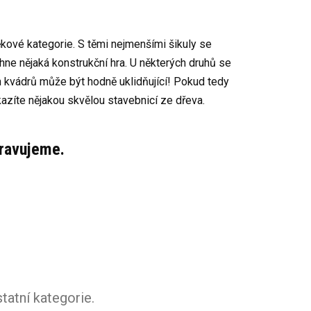
 věkové kategorie. S těmi nejmenšími šikuly se
chne nějaká konstrukční hra. U některých druhů se
h kvádrů může být hodně uklidňující! Pokud tedy
kazíte nějakou skvělou stavebnicí ze dřeva.
pravujeme.
tatní kategorie.