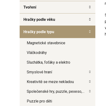
a
Tvoření
n
e
Hračky podle věku
l
Hračky podle typu
Magnetické stavebnice
Vláčkodráhy
Sluchátka, foťáky a elektro
Smyslové hraní
Kreativitě se meze nekladou
Společenské hry, puzzle, pexeso,…
Puzzle pro děti