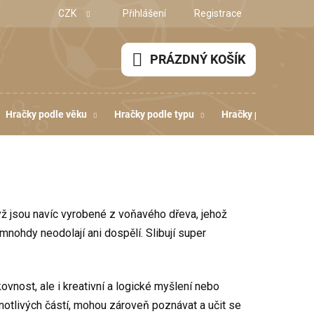
CZK
Přihlášení
Registrace
PRÁZDNÝ KOŠÍK
NÁKUPNÍ
KOŠÍK
Hračky podle věku
Hračky podle typu
Hračky podle dovedn
ž jsou navíc vyrobené z voňavého dřeva, jehož
mnohdy neodolají ani dospělí. Slibují super
kovnost, ale i kreativní a logické myšlení nebo
dnotlivých částí, mohou zároveň poznávat a učit se