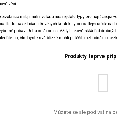
nové věci.
Stavebnice milují malí i velcí, u nás najdete typy pro nejrůznější
pusťte třeba skládání dřevěných kostek, ty odrostlejší určitě nad
výborně pobaví třeba celá rodina. Vždyť takové skládání drobnýc
hledáte tip, čím byste své blízké mohli potěšit, rozhodně nic nez
Produkty teprve při
Můžete se ale podívat na os