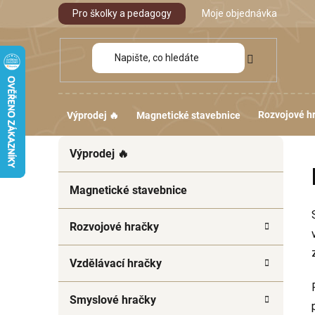
Přejít
Pro školky a pedagogy
Moje objednávka
na
obsah
Rozvojové h
Výprodej 🔥
Magnetické stavebnice
P
K
Přeskočit
Výprodej 🔥
a
kategorie
o
t
s
e
Magnetické stavebnice
t
g
r
o
Rozvojové hračky
a
r
i
n
Vzdělávací hračky
e
n
í
Smyslové hračky
p