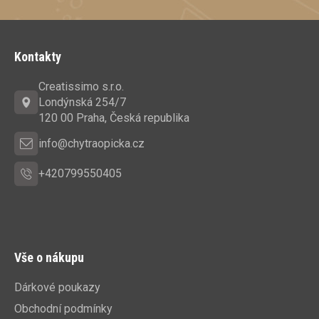
Z
á
Kontakty
p
a
Creatissimo s.r.o.
t
Londýnská 254/7
í
120 00 Praha, Česká republika
info@chytraopicka.cz
+420799550405
Vše o nákupu
Dárkové poukazy
Obchodní podmínky