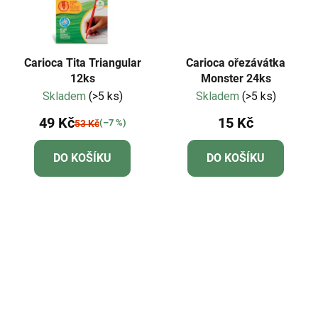
Carioca Tita Triangular
Carioca ořezávátka
12ks
Monster 24ks
Skladem
(>5 ks)
Skladem
(>5 ks)
49 Kč
15 Kč
(–7 %)
53 Kč
DO KOŠÍKU
DO KOŠÍKU