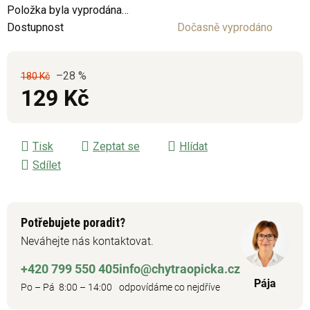
Položka byla vyprodána…
5
Dostupnost
Dočasně vyprodáno
hvězdiček.
–28 %
180 Kč
129 Kč
Měrná cena:
Tisk
Zeptat se
Hlídat
Sdílet
Potřebujete poradit?
Neváhejte nás kontaktovat.
+420 799 550 405
info@chytraopicka.cz
Pája
Po – Pá 8:00 – 14:00
odpovídáme co nejdříve