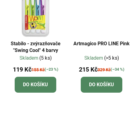
Stabilo - zvýrazňovače
Artmagico PRO LINE Pink
"Swing Cool" 4 barvy
Skladem
(5 ks)
Skladem
(>5 ks)
119 Kč
215 Kč
(–23 %)
(–34 %)
155 Kč
329 Kč
DO KOŠÍKU
DO KOŠÍKU