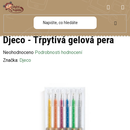
Přejít
NÁKUP
na
obsah
KOŠÍK
Djeco - Třpytivá gelová pera
Průměrné
Neohodnoceno
Podrobnosti hodnocení
hodnocení
Značka:
Djeco
produktu
je
0,0
z
5
hvězdiček.