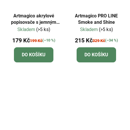
Artmagico akrylové
Artmagico PRO LINE
popisovače s jemným
Smoke and Shine
hrotem - metalické - 8 ks
Skladem
(>5 ks)
Skladem
(>5 ks)
| 80494
179 Kč
215 Kč
(–10 %)
(–34 %)
199 Kč
329 Kč
DO KOŠÍKU
DO KOŠÍKU