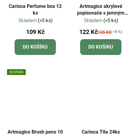
Carioca Perfume box 12
Artmagico akrylové
ks
popisovače s jemným
hrotem - neonové - 5 ks |
Skladem
(>5 ks)
Skladem
(>5 ks)
80364
109 Kč
122 Kč
(–9 %)
135 Kč
DO KOŠÍKU
DO KOŠÍKU
NOVINKA
Artmagico Brush pens 10
Carioca Tita 24ks