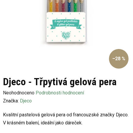
–28 %
Djeco - Třpytivá gelová pera
Průměrné
Neohodnoceno
Podrobnosti hodnocení
hodnocení
Značka:
Djeco
produktu
Kvalitní pastelová gelová pera od francouzské značky Djeco.
je
V krásném balení, ideální jako dáreček.
0,0
z