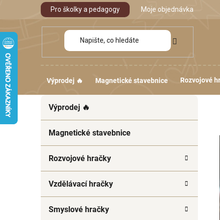
Přejít
Pro školky a pedagogy
Moje objednávka
na
obsah
Rozvojové h
Výprodej 🔥
Magnetické stavebnice
P
K
Přeskočit
Výprodej 🔥
a
kategorie
o
t
s
e
Magnetické stavebnice
t
g
r
o
Rozvojové hračky
a
r
i
n
Vzdělávací hračky
e
n
í
Smyslové hračky
p