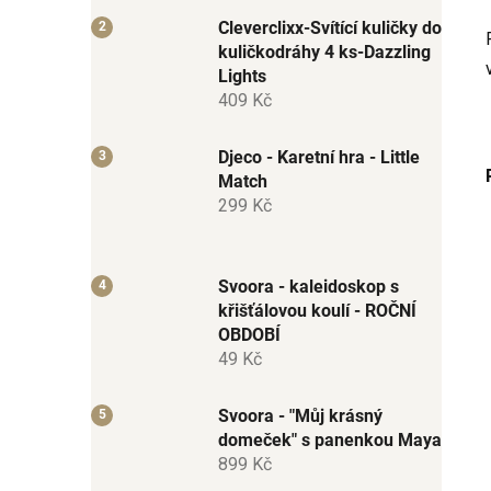
Cleverclixx-Svítící kuličky do
kuličkodráhy 4 ks-Dazzling
Lights
409 Kč
Djeco - Karetní hra - Little
Match
299 Kč
Svoora - kaleidoskop s
křišťálovou koulí - ROČNÍ
OBDOBÍ
49 Kč
Svoora - "Můj krásný
domeček" s panenkou Maya
899 Kč