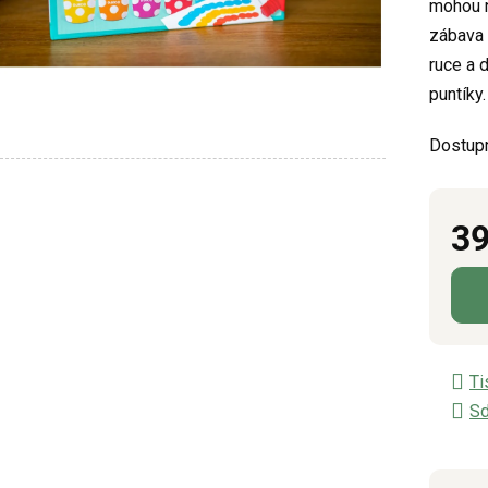
mohou na
z
zábava 
5
ruce a d
hvězdič
puntíky
Dostup
39
Měrn
Ti
Sd