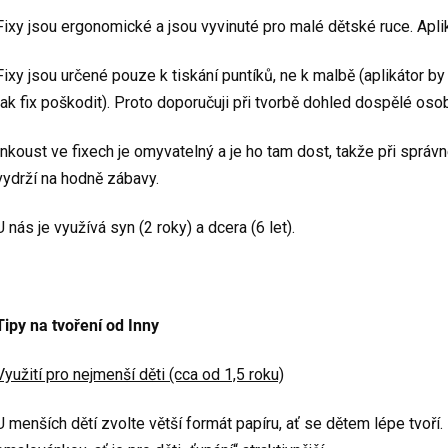
Fixy jsou ergonomické a jsou vyvinuté pro malé dětské ruce. Apliká
Fixy jsou určené pouze k tiskání puntíků, ne k malbě (aplikátor by
tak fix poškodit). Proto doporučuji při tvorbě dohled dospělé oso
Inkoust ve fixech je omyvatelný a je ho tam dost, takže při sprá
vydrží na hodně zábavy.
U nás je využívá syn (2 roky) a dcera (6 let).
Tipy na tvoření od Inny
Využití pro nejmenší děti (cca od 1,5 roku)
U menších dětí zvolte větší formát papíru, ať se dětem lépe tvoří