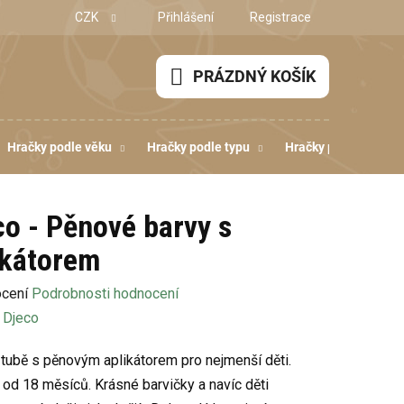
CZK
Přihlášení
Registrace
PRÁZDNÝ KOŠÍK
NÁKUPNÍ
KOŠÍK
Hračky podle věku
Hračky podle typu
Hračky podle dovedn
co - Pěnové barvy s
ikátorem
né
ocení
Podrobnosti hodnocení
ení
:
Djeco
u
 tubě s pěnovým aplikátorem pro nejmenší děti.
od 18 měsíců. Krásné barvičky a navíc děti