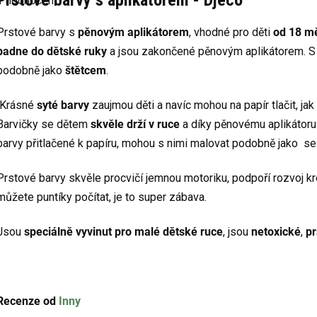
1 hodnocení
produktu
e
5,0
Prstové barvy s
pěnovým aplikátorem
, vhodné pro děti
od 18 m
z
5
padne do dětské ruky
a jsou zakončené pěnovým aplikátorem. S
hvězdiček.
podobně jako
štětcem
.
Krásné
syté barvy
zaujmou děti a navíc mohou na papír tlačit, jak
Barvičky se dětem
skvěle drží v ruce
a díky pěnovému aplikátoru
barvy přitlačené k papíru, mohou s nimi malovat podobně jako se
Prstové barvy skvěle procvičí jemnou motoriku, podpoří rozvoj kr
můžete puntíky počítat, je to super zábava.
Jsou
speciálně vyvinut pro malé dětské ruce
, jsou
netoxické
,
pr
Recenze od
Inny