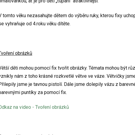
omalovánkou, ať je pro děti „ťupání“ atraktivnější.
V tomto věku nezasahujte dětem do výběru ruky, kterou fixy uchopí.
se vyhraňuje od 4.roku věku dítěte.
Tvoření obrázků
Větší děti mohou pomocí fix tvořit obrázky. Témata mohou být různ
vznikly nám z toho krásné rozkvetlé větve ve váze. Větvičky jsme
Přilepily jsme je tavnou pistolí. Dále jsme dolepily vázu z barev
barevnými puntíky za pomocí fix.
Odkaz na video - Tvoření obrázků