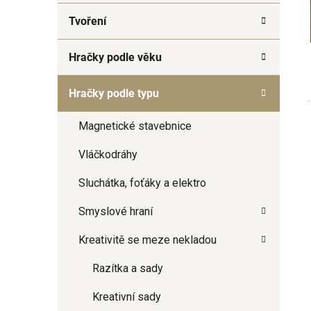
a
Tvoření
n
e
Hračky podle věku
l
Hračky podle typu
Magnetické stavebnice
Vláčkodráhy
Sluchátka, foťáky a elektro
Smyslové hraní
Kreativitě se meze nekladou
Razítka a sady
Kreativní sady