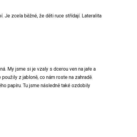
 Je zcela běžné, že děti ruce střídají. Lateralita
á. My jsme si je vzaly s dcerou ven na jaře a
 použily z jabloně, co nám roste na zahradě.
ného papíru. Tu jsme následně také ozdobily