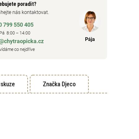
ebujete poradit?
hejte nás kontaktovat.
0 799 550 405
Pá 8:00 – 14:00
Pája
o@chytraopicka.cz
ídáme co nejdříve
iskuze
Značka
Djeco