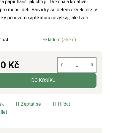
 papír tlačit, jak chtějí. Dokonalá kreativní
pro menší děti. Barvičky se dětem skvěle drží v
íky pěnovému aplikátoru nevytkají, ale tvoří
ek.
.
nost
Skladem
(>5 ks)
0 Kč
á cena:
DO KOŠÍKU
sk
Zeptat se
Hlídat
ílet