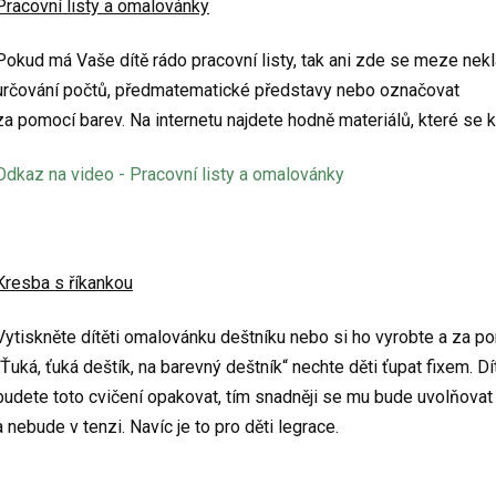
Pracovní listy a omalovánky
Pokud má Vaše dítě rádo pracovní listy, tak ani zde se meze nekl
určování počtů, předmatematické představy nebo označovat
za pomocí barev. Na internetu najdete hodně materiálů, které se 
Odkaz na video - Pracovní listy a omalovánky
Kresba s říkankou
Vytiskněte dítěti omalovánku deštníku nebo si ho vyrobte a za po
„Ťuká, ťuká deštík, na barevný deštník“ nechte děti ťupat fixem. Dí
budete toto cvičení opakovat, tím snadněji se mu bude uvolňovat
a nebude v tenzi. Navíc je to pro děti legrace.