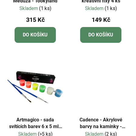
Medúza - Tookyland
kreativní fixy 4 ks
Skladem
(1 ks)
Skladem
(1 ks)
315 Kč
149 Kč
DO KOŠÍKU
DO KOŠÍKU
Artmagico - sada
Cadence - Akrylové
svítících barev 6 x 5 ml -
barvy na kamínky -
neonové odstíny
zářivé barvy, sada 6 ks +
Skladem
(>5 ks)
Skladem
(2 ks)