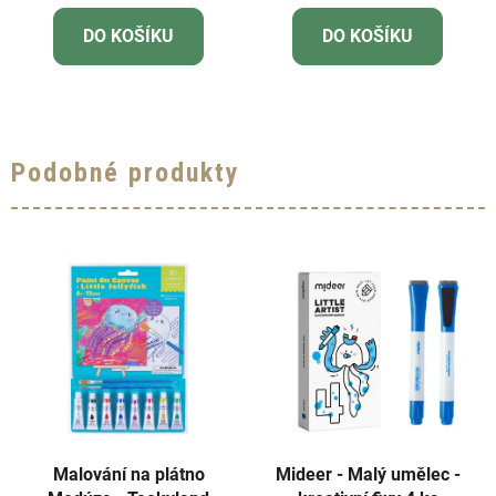
DO KOŠÍKU
DO KOŠÍKU
Podobné produkty
Malování na plátno
Mideer - Malý umělec -