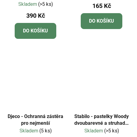
Skladem
(>5 ks)
165 Kč
hodnocení
390 Kč
produktu
DO KOŠÍKU
je
DO KOŠÍKU
5,0
z
5
hvězdiček.
Djeco - Ochranná zástěra
Stabilo - pastelky Woody
pro nejmenší
dvoubarevné a struhadlo
3in1
Skladem
(5 ks)
Skladem
(>5 ks)