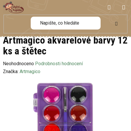
Přejít
NÁKUP
na
obsah
KOŠÍK
Artmagico akvarelové barvy 12
ks a štětec
Průměrné
Neohodnoceno
Podrobnosti hodnocení
hodnocení
Značka:
Artmagico
produktu
je
0,0
z
5
hvězdiček.