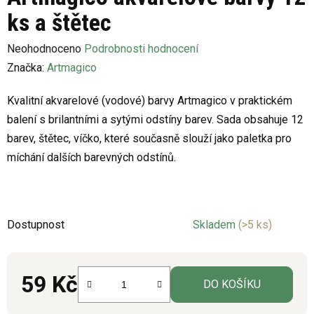
ks a štětec
Průměrné
Neohodnoceno
Podrobnosti hodnocení
hodnocení
Značka:
Artmagico
produktu
Kvalitní akvarelové (vodové) barvy Artmagico v praktickém
je
balení s brilantními a sytými odstíny barev. Sada obsahuje 12
0,0
barev, štětec, víčko, které současně slouží jako paletka pro
z
míchání dalších barevných odstínů.
5
hvězdiček.
Dostupnost
Skladem
(>5 ks)
59 Kč
DO KOŠÍKU
Měrná cena: