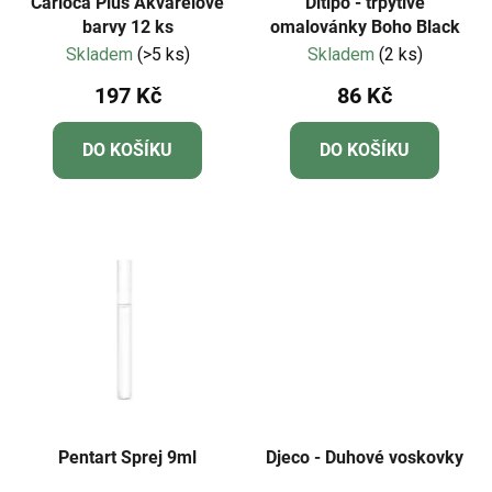
Carioca Plus Akvarelové
Ditipo - třpytivé
barvy 12 ks
omalovánky Boho Black
Skladem
(>5 ks)
Skladem
(2 ks)
197 Kč
86 Kč
DO KOŠÍKU
DO KOŠÍKU
Pentart Sprej 9ml
Djeco - Duhové voskovky