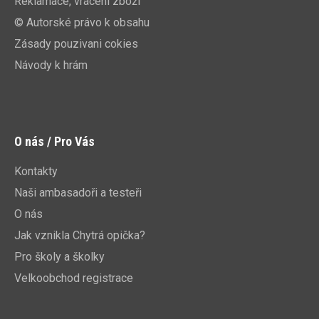
Reklamace, vrácení zboží
© Autorské právo k obsahu
Zásady pouzivani cokies
Návody k hrám
O nás / Pro Vás
Kontakty
Naši ambasadoři a testeři
O nás
Jak vznikla Chytrá opička?
Pro školy a školky
Velkoobchod registrace