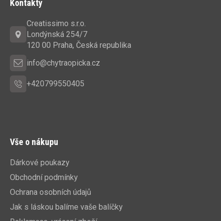
Kontakty
p
a
Creatissimo s.r.o.
t
Londýnská 254/7
í
120 00 Praha, Česká republika
info@chytraopicka.cz
+420799550405
Vše o nákupu
Dárkové poukazy
Obchodní podmínky
Ochrana osobních údajů
Jak s láskou balíme vaše balíčky