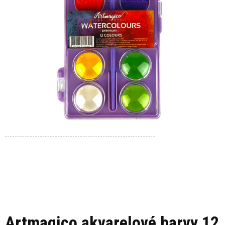
Artmagico akvarelové barvy 12