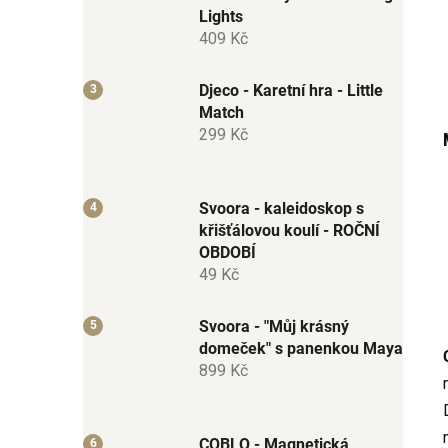
Lights
409 Kč
Djeco - Karetní hra - Little
Match
299 Kč
Svoora - kaleidoskop s
křišťálovou koulí - ROČNÍ
OBDOBÍ
49 Kč
Svoora - "Můj krásný
domeček" s panenkou Maya
899 Kč
COBLO - Magnetická