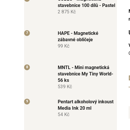
stavebnice 100 dílů - Pastel
2 875 Kč
HAPE - Magnetické
zábavné obličeje
99 Kč
MNTL - Mini magnetická
stavebnice My Tiny World-
56 ks
539 Kč
Pentart alkoholový inkoust
Media Ink 20 ml
54 Kč