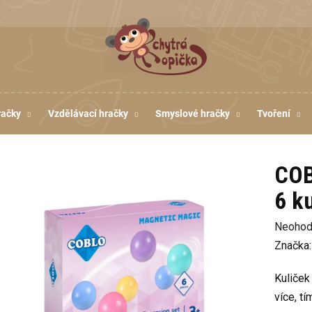
račky
Vzdělávací hračky
Smyslové hračky
Tvoření
COB
6 k
Průměr
Neohod
hodnoc
Značka
produkt
Kuliček
je
více, tí
0,0