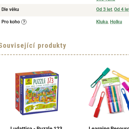
Dle věku
Od 3 let
,
Od 4 le
Pro koho
Kluka
,
Holku
?
Související produkty
Ludattica - Puzzle 123,
Learning Resourc