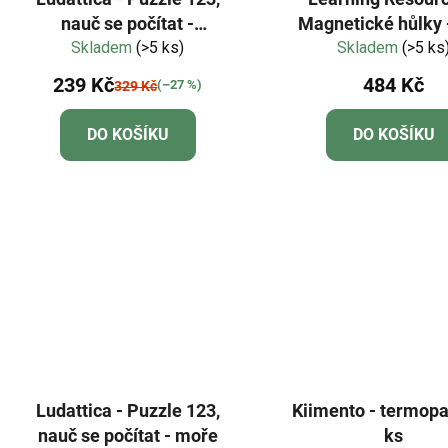
nauč se počítat -
Magnetické hůlky 
Skladem
Dinosauři
(>5 ks)
Skladem
(>5 ks
239 Kč
484 Kč
(–27 %)
329 Kč
DO KOŠÍKU
DO KOŠÍKU
Ludattica - Puzzle 123,
Kiimento - termopa
nauč se počítat - moře
ks