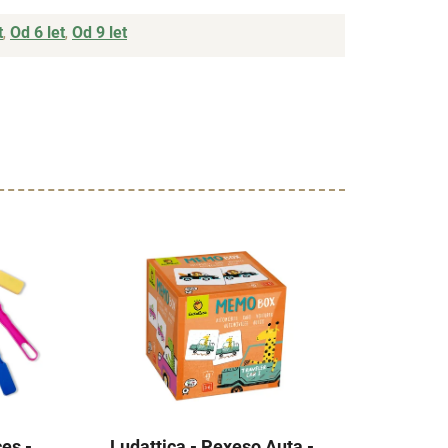
t
,
Od 6 let
,
Od 9 let
es -
Ludattica - Pexeso Auta -