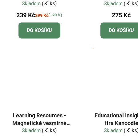
Skladem
(>5 ks)
Skladem
(>5 ks
239 Kč
275 Kč
(–20 %)
299 Kč
DO KOŠÍKU
DO KOŠÍKU
Learning Resources -
Educational Insig
Magnetické vesmírné
Hra Kanoodl
Skladem
sudoku
(>5 ks)
Skladem
(>5 ks