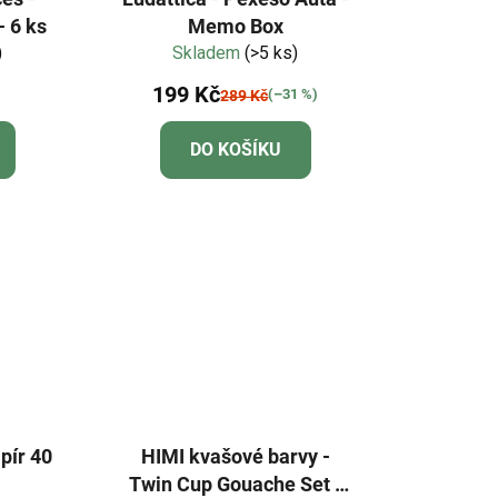
- 6 ks
Memo Box
)
Skladem
(>5 ks)
199 Kč
(–31 %)
289 Kč
DO KOŠÍKU
pír 40
HIMI kvašové barvy -
Twin Cup Gouache Set -