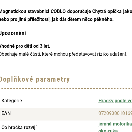
Magnetickou stavebnici COBLO doporučuje Chytrá opička jak
nebo pro jiné příležitosti, jak dát dětem něco pěkného.
Upozornění
Vhodné pro děti od 3 let.
Obsahuje malé části, které mohou představovat riziko udušení.
Doplňkové parametry
Kategorie
Hračky podle v
EAN
872093801816
jemná motorika
Co hračka rozvíjí
oko-ruka