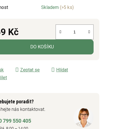
nost
Skladem
(>5 ks)
ek.
9 Kč
á cena:
DO KOŠÍKU
sk
Zeptat se
Hlídat
ílet
ebujete poradit?
hejte nás kontaktovat.
0 799 550 405
Pá 8:00 – 14:00