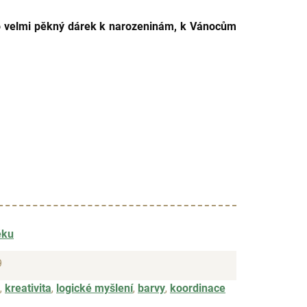
o velmi pěkný dárek k narozeninám, k Vánocům
ěku
9
,
kreativita
,
logické myšlení
,
barvy
,
koordinace