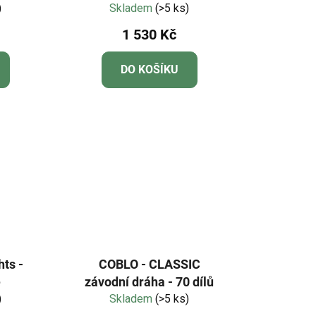
)
112 Colours - white
Skladem
(>5 ks)
Edition
1 530 Kč
DO KOŠÍKU
hts -
COBLO - CLASSIC
e
závodní dráha - 70 dílů
)
Skladem
(>5 ks)