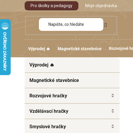
Přejít
Pro školky a pedagogy
Moje objednávka
na
obsah
Rozvojové h
Výprodej 🔥
Magnetické stavebnice
P
K
Přeskočit
Výprodej 🔥
a
kategorie
o
t
s
e
Magnetické stavebnice
t
g
r
o
Rozvojové hračky
a
r
i
n
Vzdělávací hračky
e
n
í
Smyslové hračky
p