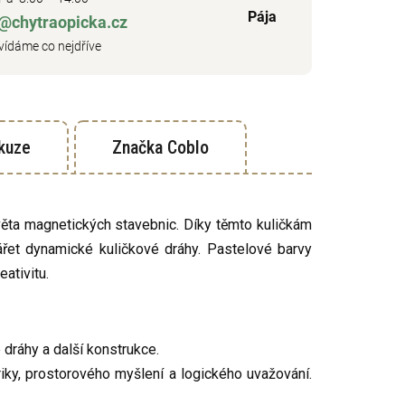
Pája
o@chytraopicka.cz
ídáme co nejdříve
kuze
Značka
Coblo
ěta magnetických stavebnic. Díky těmto kuličkám
ářet dynamické kuličkové dráhy. Pastelové barvy
ativitu.
dráhy a další konstrukce.
iky, prostorového myšlení a logického uvažování.