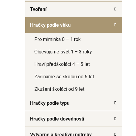
a
Tvoření
n
e
Hračky podle věku
l
Pro miminka 0 – 1 rok
Objevujeme svět 1 – 3 roky
Hraví předškoláci 4 – 5 let
Začínáme se školou od 6 let
Zkušení školáci od 9 let
Hračky podle typu
Hračky podle dovednosti
Výtvarné a kreativní potřeby