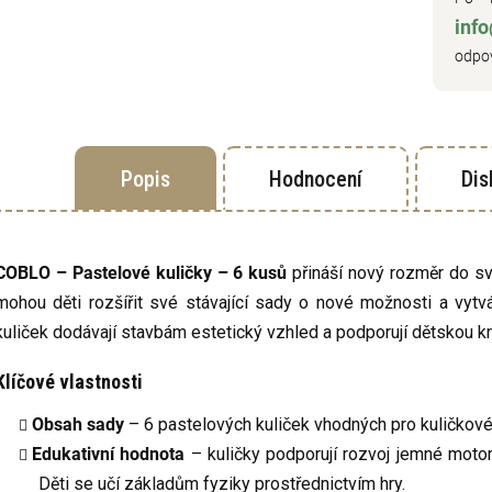
inf
odpov
Popis
Hodnocení
Dis
COBLO – Pastelové kuličky – 6 kusů
přináší nový rozměr do sv
mohou děti rozšířit své stávající sady o nové možnosti a vytv
kuliček dodávají stavbám estetický vzhled a podporují dětskou kre
Klíčové vlastnosti
Obsah sady
– 6 pastelových kuliček vhodných pro kuličkové 
Edukativní hodnota
– kuličky podporují rozvoj jemné motor
Děti se učí základům fyziky prostřednictvím hry.