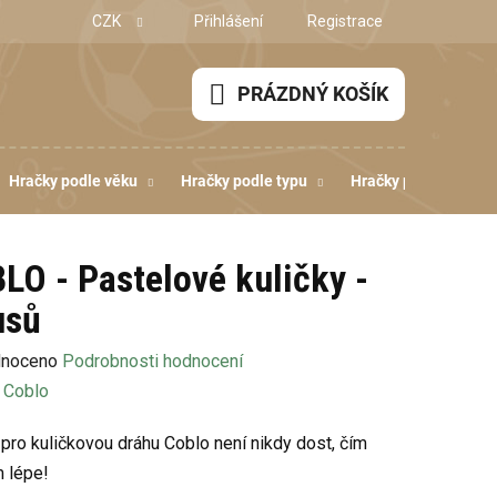
CZK
Přihlášení
Registrace
PRÁZDNÝ KOŠÍK
NÁKUPNÍ
KOŠÍK
Hračky podle věku
Hračky podle typu
Hračky podle dovedn
LO - Pastelové kuličky -
usů
né
noceno
Podrobnosti hodnocení
ení
:
Coblo
u
 pro kuličkovou dráhu Coblo není nikdy dost, čím
m lépe!