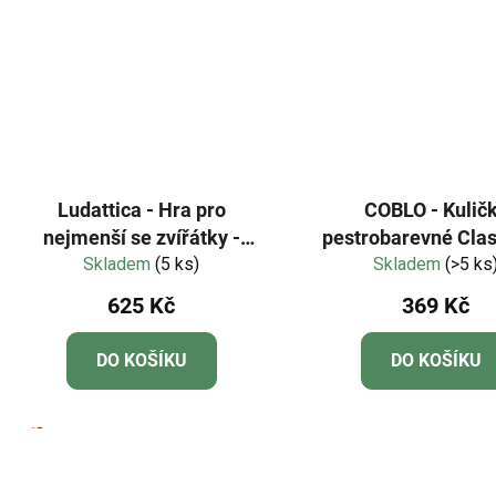
Ludattica - Hra pro
COBLO - Kulič
nejmenší se zvířátky -
pestrobarevné Class
Skladem
Safari
(5 ks)
Skladem
kusů
(>5 ks
625 Kč
369 Kč
DO KOŠÍKU
DO KOŠÍKU