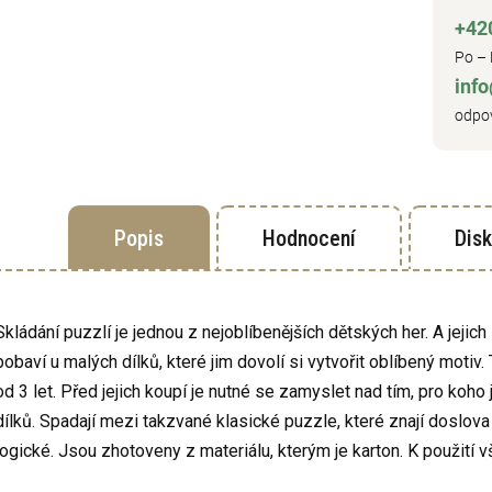
+42
Po – 
inf
odpov
Popis
Hodnocení
Dis
Skládání puzzlí je jednou z nejoblíbenějších dětských her. A jejich 
pobaví u malých dílků, které jim dovolí si vytvořit oblíbený moti
od 3 let. Před jejich koupí je nutné se zamyslet nad tím, pro koho 
dílků. Spadají mezi takzvané klasické puzzle, které znají doslova vš
logické. Jsou zhotoveny z materiálu, kterým je karton. K použití v