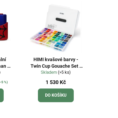
lní
HIMI kvašové barvy -
man 32
Twin Cup Gouache Set -
)
112 Colours - white
Skladem
(>5 ks)
Edition
1 530 Kč
–5 %)
DO KOŠÍKU