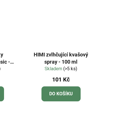
ky
HIMI zvlhčující kvašový
ic - 6
spray - 100 ml
)
Skladem
(>5 ks)
101 Kč
DO KOŠÍKU