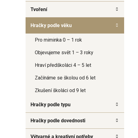
a
Tvoření
n
e
Hračky podle věku
l
Pro miminka 0 – 1 rok
Objevujeme svět 1 – 3 roky
Hraví předškoláci 4 – 5 let
Začínáme se školou od 6 let
Zkušení školáci od 9 let
Hračky podle typu
Hračky podle dovednosti
Výtvarné a kreativní potřeby