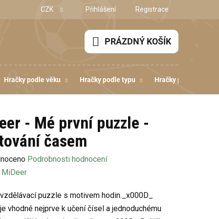
CZK
Přihlášení
Registrace
PRÁZDNÝ KOŠÍK
NÁKUPNÍ
KOŠÍK
Hračky podle věku
Hračky podle typu
Hračky podle dovedn
eer - Mé první puzzle -
tování časem
né
noceno
Podrobnosti hodnocení
ení
:
MiDeer
u
vzdělávací puzzle s motivem hodin._x000D_
je vhodné nejprve k učení čísel a jednoduchému