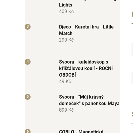
Lights
409 Kč
Djeco - Karetní hra - Little
Match
299 Kč
Svoora - kaleidoskop s
křišťálovou koulí - ROČNÍ
OBDOBÍ
49 Kč
Svoora - "Můj krásný
domeček" s panenkou Maya
899 Kč
COBLO - Magnetická