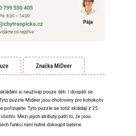
0 799 550 405
Pá 8:00 – 14:00
Pája
o@chytraopicka.cz
ídáme co nejdříve
kuze
Značka
MiDeer
skládání si neužívají pouze děti. I dospělí se
v. Tyto puzzle Mideer jsou zhotoveny pro kohokoliv
je pořizujete. Tyto puzzle se totiž skládají z 25
ichni. Mezi jejich atributy patří to, že jsou
šech funkcí není nutné dokoupit baterie.