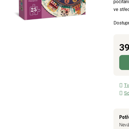
počítán
z
ve stře
5
hvězdič
Dostup
39
Měrn
Ti
Sd
Potř
Nevá