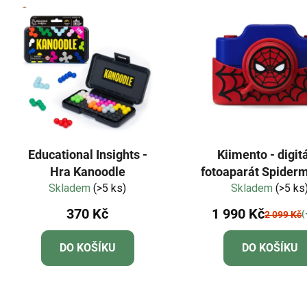
Educational Insights -
Kiimento - digitá
Hra Kanoodle
fotoaparát Spider
Skladem
(>5 ks)
Skladem
Mp
(>5 ks
370 Kč
1 990 Kč
(
2 099 Kč
DO KOŠÍKU
DO KOŠÍKU