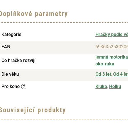
Doplňkové parametry
Kategorie
Hračky podle v
EAN
693635253020
jemná motorika
Co hračka rozvíjí
oko-ruka
Dle věku
Od 3 let
,
Od 4 le
Pro koho
Kluka
,
Holku
?
Související produkty