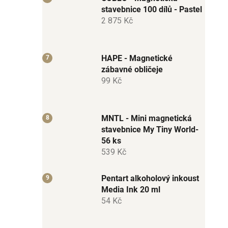
stavebnice 100 dílů - Pastel
2 875 Kč
HAPE - Magnetické
zábavné obličeje
99 Kč
MNTL - Mini magnetická
stavebnice My Tiny World-
56 ks
539 Kč
Pentart alkoholový inkoust
Media Ink 20 ml
54 Kč