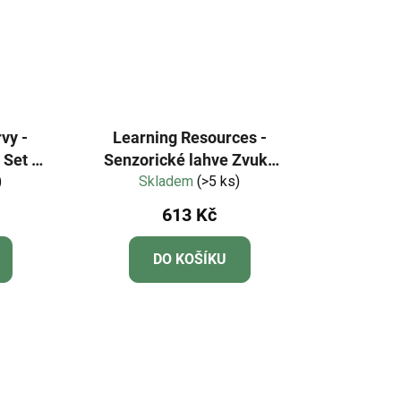
vy -
Learning Resources -
Set -
Senzorické lahve Zvuky
)
Skladem
deště
(>5 ks)
613 Kč
DO KOŠÍKU