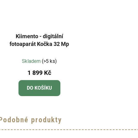
Kiimento - digitální
fotoaparát Kočka 32 Mp
Průměrné
Skladem
(>5 ks)
hodnocení
1 899 Kč
produktu
je
DO KOŠÍKU
5,0
z
5
hvězdiček.
Podobné produkty