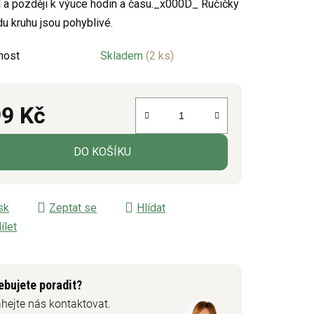
í a později k výuce hodin a času._x000D_ Ručičky
du kruhu jsou pohyblivé.
ek.
nost
Skladem
(2 ks)
9 Kč
á cena:
DO KOŠÍKU
sk
Zeptat se
Hlídat
ílet
ebujete poradit?
hejte nás kontaktovat.