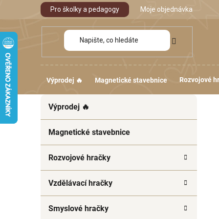
Přejít
Pro školky a pedagogy
Moje objednávka
na
obsah
Rozvojové h
Výprodej 🔥
Magnetické stavebnice
P
K
Přeskočit
Výprodej 🔥
a
kategorie
o
t
s
e
Magnetické stavebnice
t
g
r
o
Rozvojové hračky
a
r
i
n
Vzdělávací hračky
e
n
í
Smyslové hračky
p