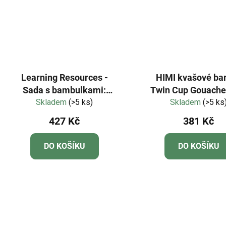
Learning Resources -
HIMI kvašové bar
Sada s bambulkami:
Twin Cup Gouache 
Oblékání zvířat
Skladem
(>5 ks)
Skladem
12 Colours
(>5 ks
427 Kč
381 Kč
DO KOŠÍKU
DO KOŠÍKU