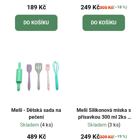
189 Kč
249 Kč
(–18 %)
305 Kč
DO KOŠÍKU
DO KOŠÍKU
Melii - Dětská sada na
Melii Silikonová miska s
pečení
přísavkou 300 ml 2ks -
Shark
Skladem
(4 ks)
Skladem
(3 ks)
489 Kč
249 Kč
(–19 %)
309 Kč