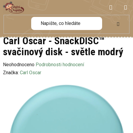
Přejít
NÁKUP
na
obsah
KOŠÍK
Carl Oscar - SnackDISC™
svačinový disk - světle modrý
Průměrné
Neohodnoceno
Podrobnosti hodnocení
hodnocení
Značka:
Carl Oscar
produktu
je
0,0
z
5
hvězdiček.