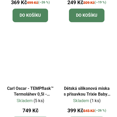
369 Kč
249 Kč
(–26 %)
(–19 %)
499 Kč
309 Kč
DO KOŠÍKU
DO KOŠÍKU
Carl Oscar - TEMPflask™
Dětská silikonová miska
Termoláhev 0,5l -
s přísavkou Trixie Baby -
tyrkysová
Mrs. Cat
Skladem
(5 ks)
Skladem
(1 ks)
749 Kč
399 Kč
(–26 %)
545 Kč