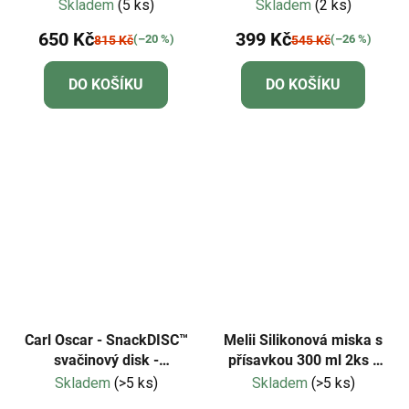
Mr. Lion
Mr. Dino
Skladem
(5 ks)
Skladem
(2 ks)
650 Kč
399 Kč
(–20 %)
(–26 %)
815 Kč
545 Kč
DO KOŠÍKU
DO KOŠÍKU
Carl Oscar - SnackDISC™
Melii Silikonová miska s
svačinový disk -
přísavkou 300 ml 2ks -
růžový/panda
Unicorn
Skladem
(>5 ks)
Skladem
(>5 ks)