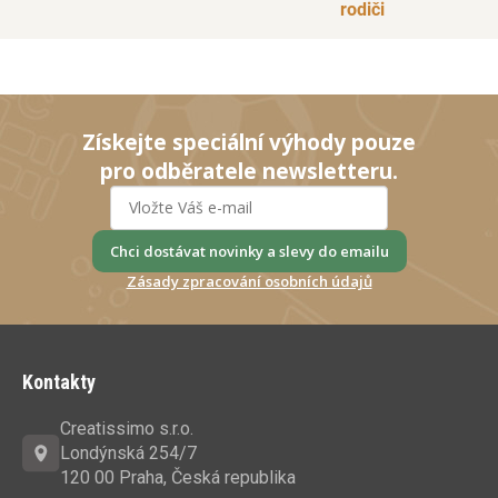
rodiči
Získejte speciální výhody pouze
pro odběratele newsletteru.
Chci dostávat novinky a slevy do emailu
Zásady zpracování osobních údajů
Z
á
Kontakty
p
a
Creatissimo s.r.o.
t
Londýnská 254/7
í
120 00 Praha, Česká republika