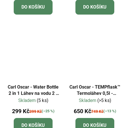
DO KOŠÍKU
DO KOŠÍKU
Carl Oscar - Water Bottle
Carl Oscar - TEMPflask™
2 in 1 Láhev na vodu 2 v
Termoláhev 0,5l -
1 - tyrkysová
oranžová
Skladem
(5 ks)
Skladem
(>5 ks)
299 Kč
650 Kč
(–25 %)
(–13 %)
399 Kč
749 Kč
DO KOŠÍKU
DO KOŠÍKU