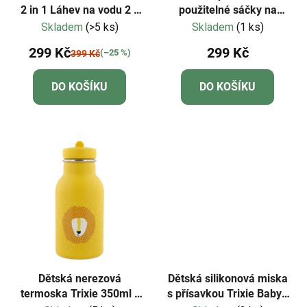
2 in 1 Láhev na vodu 2 v
použitelné sáčky na
1 - limetková
svačinu 4ks-Panda,
Skladem
(>5 ks)
Skladem
(1 ks)
medvěd
299 Kč
299 Kč
(–25 %)
399 Kč
DO KOŠÍKU
DO KOŠÍKU
Dětská nerezová
Dětská silikonová miska
termoska Trixie 350ml -
s přísavkou Trixie Baby -