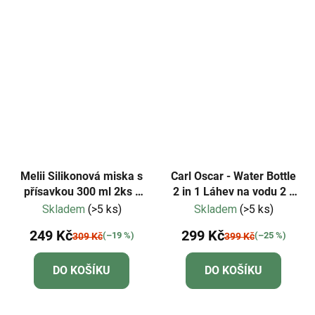
Melii Silikonová miska s
Carl Oscar - Water Bottle
přísavkou 300 ml 2ks -
2 in 1 Láhev na vodu 2 v
BullDog
1 - zelená s velbloudem
Skladem
(>5 ks)
Skladem
(>5 ks)
249 Kč
299 Kč
(–19 %)
(–25 %)
309 Kč
399 Kč
DO KOŠÍKU
DO KOŠÍKU