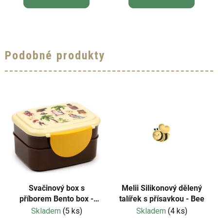
Podobné produkty
Svačinový box s
Melii Silikonový dělený
příborem Bento box -
talířek s přísavkou - Bee
Pirát Jolly Rogers
Skladem
(5 ks)
Skladem
(4 ks)