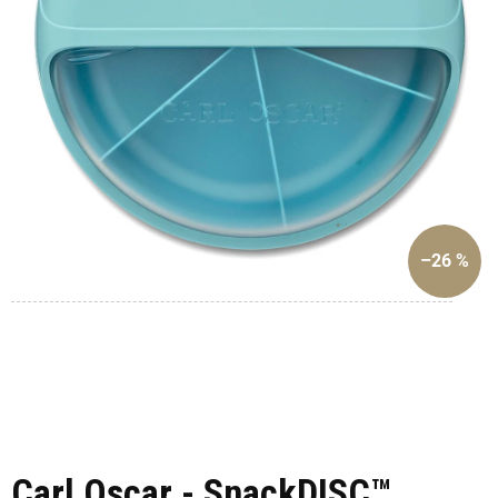
–26 %
Carl Oscar - SnackDISC™