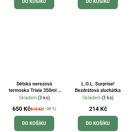
DO KOŠÍKU
DO KOŠÍKU
Dětská nerezová
L.O.L. Surprise!
termoska Trixie 350ml -
Bezdrátová sluchátka
Mrs. Elephant
Skladem
(3 ks)
Skladem
(3 ks)
650 Kč
214 Kč
(–20 %)
815 Kč
DO KOŠÍKU
DO KOŠÍKU