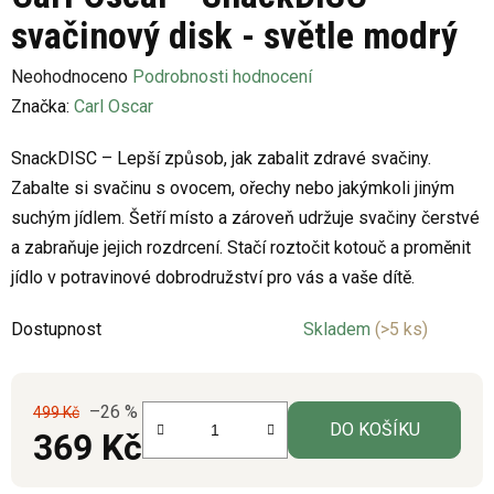
svačinový disk - světle modrý
Průměrné
Neohodnoceno
Podrobnosti hodnocení
hodnocení
Značka:
Carl Oscar
produktu
SnackDISC – Lepší způsob, jak zabalit zdravé svačiny.
je
Zabalte si svačinu s ovocem, ořechy nebo jakýmkoli jiným
0,0
suchým jídlem. Šetří místo a zároveň udržuje svačiny čerstvé
z
a zabraňuje jejich rozdrcení. Stačí roztočit kotouč a proměnit
5
jídlo v potravinové dobrodružství pro vás a vaše dítě.
hvězdiček.
Dostupnost
Skladem
(>5 ks)
–26 %
499 Kč
DO KOŠÍKU
369 Kč
Měrná cena: