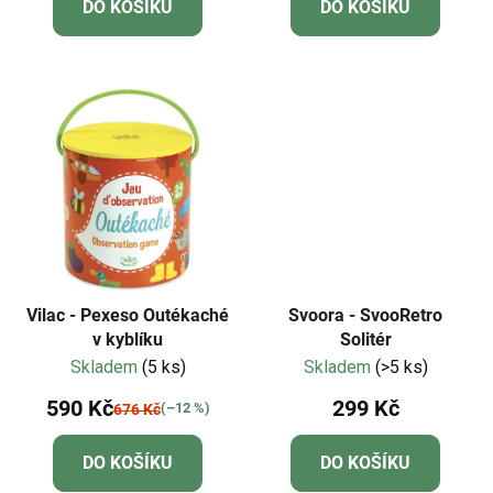
DO KOŠÍKU
DO KOŠÍKU
Vilac - Pexeso Outékaché
Svoora - SvooRetro
v kyblíku
Solitér
Skladem
(5 ks)
Skladem
(>5 ks)
590 Kč
299 Kč
(–12 %)
676 Kč
DO KOŠÍKU
DO KOŠÍKU