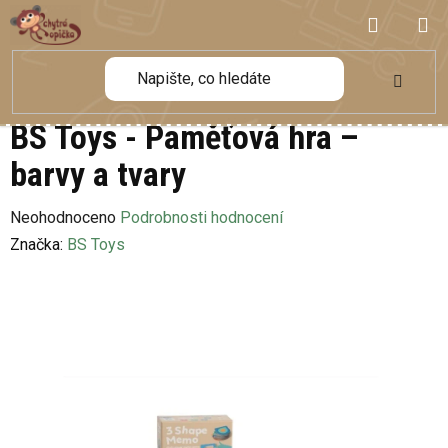
Přejít
NÁKUP
na
obsah
KOŠÍK
BS Toys - Paměťová hra –
barvy a tvary
Průměrné
Neohodnoceno
Podrobnosti hodnocení
hodnocení
Značka:
BS Toys
produktu
je
0,0
z
5
hvězdiček.