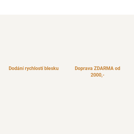
5
hvězdiček.
Dodání rychlostí blesku
Doprava ZDARMA od
2000,-