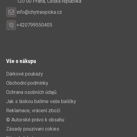
í
120 00 Praha, Česká republika
info@chytraopicka.cz
+420799550405
Vše o nákupu
Dárkové poukazy
Obchodní podmínky
Ochrana osobních údajů
Jak s láskou balíme vaše balíčky
Reklamace, vrácení zboží
© Autorské právo k obsahu
Zásady pouzivani cokies