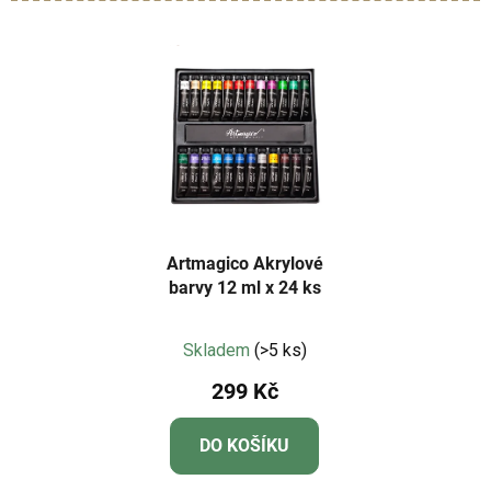
Artmagico Akrylové
barvy 12 ml x 24 ks
Průměrné
Skladem
(>5 ks)
hodnocení
299 Kč
produktu
je
DO KOŠÍKU
5,0
z