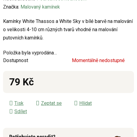
hodnocení
Značka:
Malovaný kamínek
produktu
Kamínky White Thassos a White Sky v bílé barvě na malování
je
o velikosti 4-10 cm různých tvarů vhodné na malování
0,0
putovních kamínků.
z
5
Položka byla vyprodána…
hvězdiček.
Dostupnost
Momentálně nedostupné
79 Kč
Měrná cena:
Tisk
Zeptat se
Hlídat
Sdílet
Potřebujete poradit?