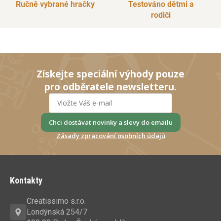
Ručně vybrané hračky
Testováno dětmi a
rodiči
Získejte speciální výhody pouze
pro odběratele newsletteru.
Chci dostávat novinky a slevy do emailu
Zásady zpracování osobních údajů
Z
á
Kontakty
p
a
Creatissimo s.r.o.
t
Londýnská 254/7