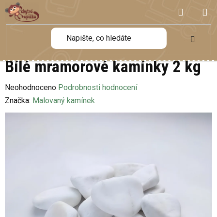
Přejít
NÁKUP
na
obsah
KOŠÍK
Bílé mramorové kamínky 2 kg
Průměrné
Neohodnoceno
Podrobnosti hodnocení
hodnocení
Značka:
Malovaný kamínek
produktu
je
0,0
z
5
hvězdiček.