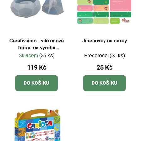
Creatissimo - silikonová
Jmenovky na dárky
forma na výrobu
hexagoniální nádoby s
Skladem
(>5 ks)
Předprodej
(>5 ks)
víčkem
119 Kč
25 Kč
DO KOŠÍKU
DO KOŠÍKU