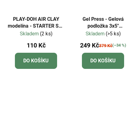
PLAY-DOH AIR CLAY
Gel Press - Gelová
modelína - STARTER SET
podložka 3x5"
- zvířata a hmyz
(7,6x12,7cm)
Skladem
(2 ks)
Skladem
(>5 ks)
110 Kč
249 Kč
(–34 %)
379 Kč
DO KOŠÍKU
DO KOŠÍKU