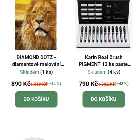
DIAMOND DOTZ -
Karin Real Brush
diamantové malování
PIGMENT 12 ks pastel
Lev s rámem
colors
Skladem
(1 ks)
Skladem
(4 ks)
890 Kč
790 Kč
(–34 %)
(–42 %)
1 359 Kč
1 362 Kč
DO KOŠÍKU
DO KOŠÍKU