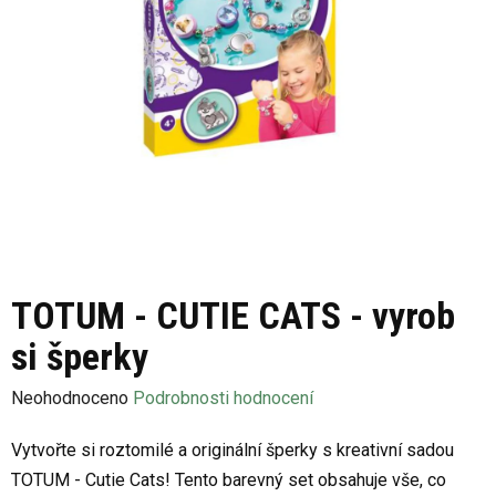
TOTUM - CUTIE CATS - vyrob
si šperky
Průměrné
Neohodnoceno
Podrobnosti hodnocení
hodnocení
Vytvořte si roztomilé a originální šperky s kreativní sadou
produktu
TOTUM - Cutie Cats! Tento barevný set obsahuje vše, co
je