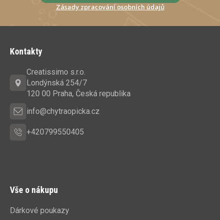
Zásady zpracování osobních údajů
Z
á
Kontakty
p
a
Creatissimo s.r.o.
t
Londýnská 254/7
í
120 00 Praha, Česká republika
info@chytraopicka.cz
+420799550405
Vše o nákupu
Dárkové poukazy