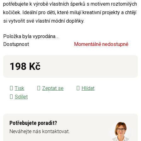
potřebujete k výrobě vlastních šperků s motivem roztomilých
0,0
kočiček. Ideální pro děti, které milují kreativní projekty a chtějí
z
si vytvořit své vlastní módní doplňky.
5
hvězdiček.
Položka byla vyprodána…
Dostupnost
Momentálně nedostupné
198 Kč
Měrná cena:
Tisk
Zeptat se
Hlídat
Sdílet
Potřebujete poradit?
Neváhejte nás kontaktovat.