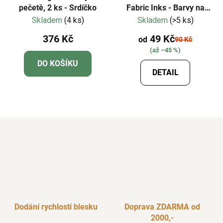
pečetě, 2 ks - Srdíčko
Fabric Inks - Barvy na
textil
Skladem
(4 ks)
Skladem
(>5 ks)
376 Kč
49 Kč
od
90 Kč
(až –45 %)
DO KOŠÍKU
DETAIL
Dodání rychlostí blesku
Doprava ZDARMA od
2000,-