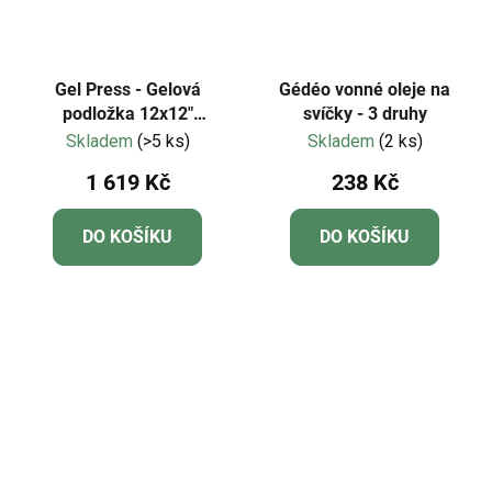
Gel Press - Gelová
Gédéo vonné oleje na
podložka 12x12"
svíčky - 3 druhy
(30,5x30,5cm)
Skladem
(>5 ks)
Skladem
(2 ks)
1 619 Kč
238 Kč
DO KOŠÍKU
DO KOŠÍKU