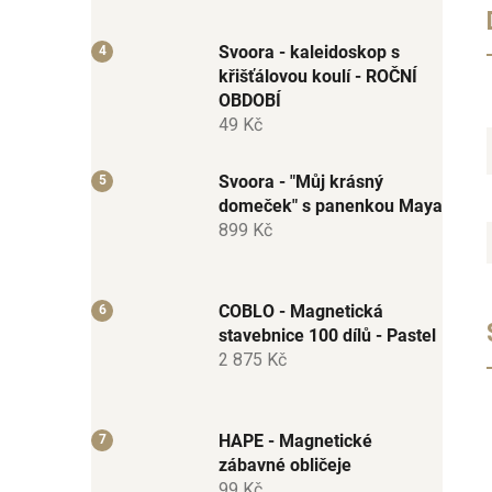
Svoora - kaleidoskop s
křišťálovou koulí - ROČNÍ
OBDOBÍ
49 Kč
Svoora - "Můj krásný
domeček" s panenkou Maya
899 Kč
COBLO - Magnetická
stavebnice 100 dílů - Pastel
2 875 Kč
HAPE - Magnetické
zábavné obličeje
99 Kč