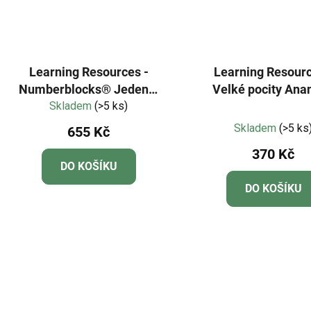
Learning Resources -
Learning Resourc
Numberblocks® Jeden a
Velké pocity Ana
dva hraví kamarádi
Skladem
(>5 ks)
Průměr
Skladem
(>5 ks
655 Kč
hodnoc
370 Kč
produkt
DO KOŠÍKU
je
DO KOŠÍKU
5,0
z
5
hvězdič