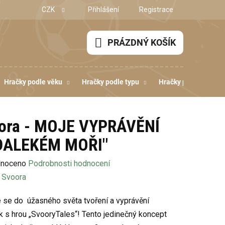
CZK
Přihlášení
Registrace
PRÁZDNÝ KOŠÍK
NÁKUPNÍ
KOŠÍK
Hračky podle věku
Hračky podle typu
Hračky podle dovedn
ora - MOJE VYPRÁVĚNÍ
DALEKÉM MOŘI"
né
noceno
Podrobnosti hodnocení
ení
:
Svoora
u
 se do úžasného světa tvoření a vyprávění
 s hrou „SvooryTales“! Tento jedinečný koncept