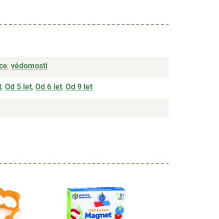
ce
,
vědomosti
t
,
Od 5 let
,
Od 6 let
,
Od 9 let