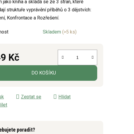
n jako kniha a skládá se ze 3 stran, které
ají struktuře vyprávění příběhů o 3 dějstvích:
ní, Konfrontace a Rozřešení.
ek.
nost
Skladem
(>5 ks)
9 Kč
á cena:
DO KOŠÍKU
sk
Zeptat se
Hlídat
ílet
ebujete poradit?