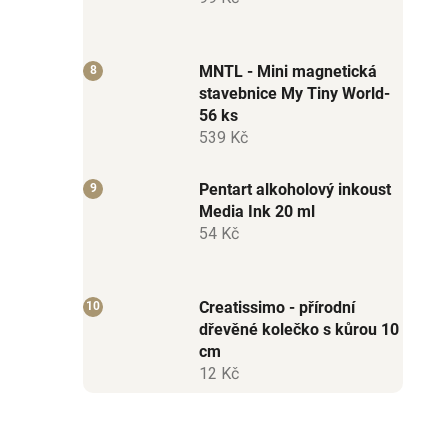
MNTL - Mini magnetická
stavebnice My Tiny World-
56 ks
539 Kč
Pentart alkoholový inkoust
Media Ink 20 ml
54 Kč
Creatissimo - přírodní
dřevěné kolečko s kůrou 10
cm
12 Kč