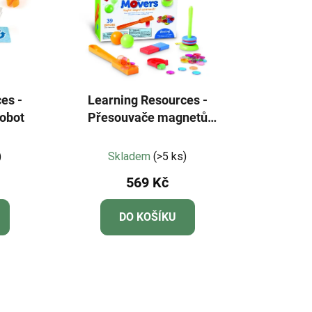
es -
Learning Resources -
robot
Přesouvače magnetů
STEM Explorers™
né
Průměrné
)
Skladem
(>5 ks)
ení
hodnocení
569 Kč
u
produktu
je
DO KOŠÍKU
5,0
z
5
ek.
hvězdiček.