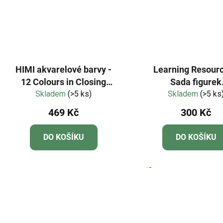
HIMI akvarelové barvy -
Learning Resourc
12 Colours in Closing
Sada figurek
Pans + Brush - Golden
Skladem
(>5 ks)
Numberblocks® Čt
Skladem
(>5 ks
Metallic edition
hrozivé dvojk
469 Kč
300 Kč
DO KOŠÍKU
DO KOŠÍKU