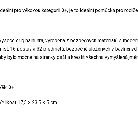
Ideální pro věkovou kategorii 3+, je to ideální pomůcka pro rodič
Vysoce originální hra, vyrobená z bezpečných materiálů s mode
míst, 16 postav a 32 předmětů, bezpečně uložených v bavlněných sá
aby bylo možné na stránky psát a kreslit všechna vymyšlená jména
Věk: 3+
Velikost 17,5 × 23,5 × 5 cm