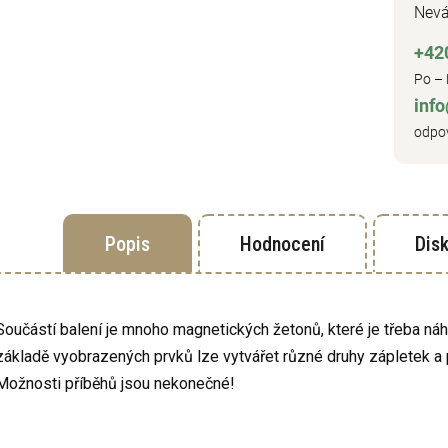
Nevá
+42
Po – 
inf
odpov
Popis
Hodnocení
Dis
Součástí balení je mnoho magnetických žetonů, které je třeba náho
základě vyobrazených prvků lze vytvářet různé druhy zápletek a 
Možnosti příběhů jsou nekonečné!