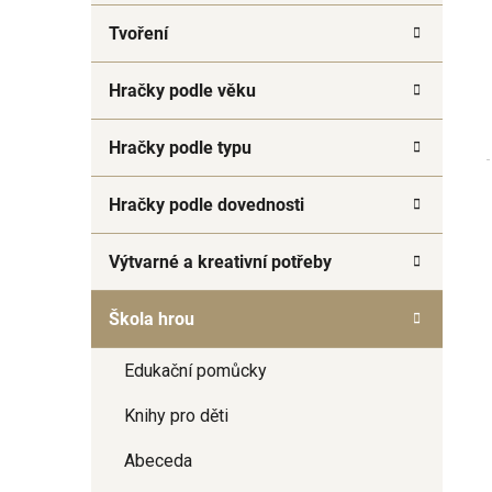
a
Tvoření
n
e
Hračky podle věku
l
Hračky podle typu
Hračky podle dovednosti
Výtvarné a kreativní potřeby
Škola hrou
Edukační pomůcky
Knihy pro děti
Abeceda