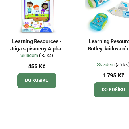
Learning Resources -
Learning Resourc
Jóga s písmeny Alpha-
Botley, kódovací 
Skladem
Pose™
(>5 ks)
Průměr
Skladem
(>5 ks
455 Kč
hodnoc
1 795 Kč
produkt
DO KOŠÍKU
je
DO KOŠÍKU
4,7
z
5
hvězdič