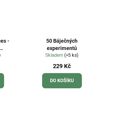
es -
50 Báječných
experimentů
yřka a
)
Skladem
(>5 ks)
y
229 Kč
DO KOŠÍKU