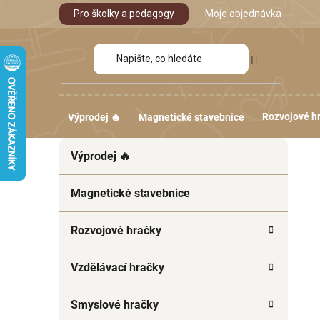
Přejít
Pro školky a pedagogy
Moje objednávka
na
obsah
Rozvojové h
Výprodej 🔥
Magnetické stavebnice
P
K
Přeskočit
Výprodej 🔥
a
kategorie
o
t
s
e
Magnetické stavebnice
t
g
r
o
Rozvojové hračky
a
r
i
n
Vzdělávací hračky
e
n
í
Smyslové hračky
p