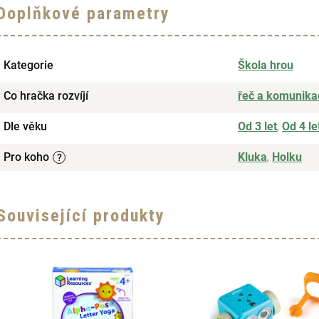
Doplňkové parametry
Kategorie
Škola hrou
Co hračka rozvíjí
řeč a komunika
Dle věku
Od 3 let
,
Od 4 le
Pro koho
Kluka
,
Holku
?
Související produkty