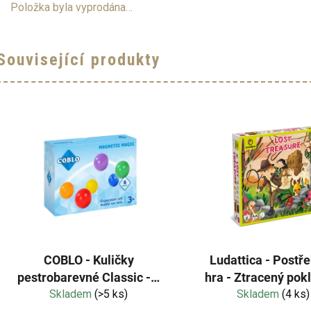
Položka byla vyprodána…
Související produkty
COBLO - Kuličky
Ludattica - Postř
pestrobarevné Classic - 6
hra - Ztracený pok
Skladem
kusů
(>5 ks)
způsob Dobbl
Skladem
(4 ks)