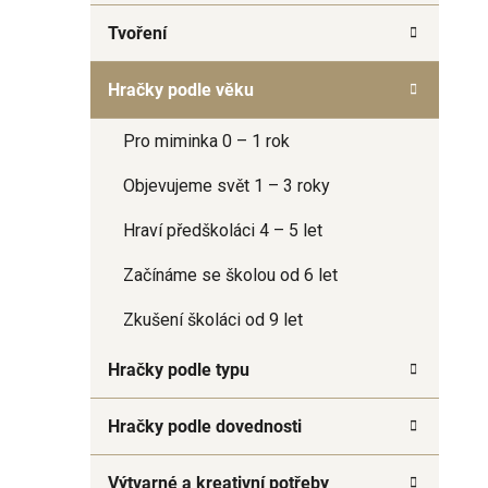
a
Tvoření
n
e
Hračky podle věku
l
Pro miminka 0 – 1 rok
Objevujeme svět 1 – 3 roky
Hraví předškoláci 4 – 5 let
Začínáme se školou od 6 let
Zkušení školáci od 9 let
Hračky podle typu
Hračky podle dovednosti
Výtvarné a kreativní potřeby