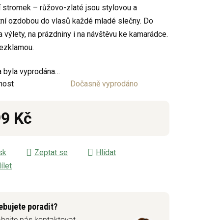
 stromek – růžovo-zlaté jsou stylovou a
ní ozdobou do vlasů každé mladé slečny. Do
na výlety, na prázdniny i na návštěvu ke kamarádce.
ezklamou.
ek.
 byla vyprodána…
nost
Dočasně vyprodáno
9 Kč
á cena:
sk
Zeptat se
Hlídat
ílet
ebujete poradit?
hejte nás kontaktovat.