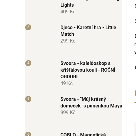
Lights
409 Kč
Djeco - Karetní hra - Little
Match
299 Kč
Svoora - kaleidoskop s
křišťálovou koulí - ROČNÍ
OBDOBÍ
49 Kč
Svoora - "Můj krásný
domeček" s panenkou Maya
899 Kč
COBLO - Magnetická