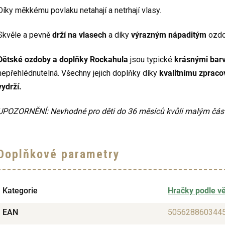
Díky měkkému povlaku netahají a netrhají vlasy.
Skvěle a pevně
drží na vlasech
a díky
výrazným nápaditým
ozd
Dětské ozdoby a doplňky Rockahula
jsou typické
krásnými bar
nepřehlédnutelná. Všechny jejich doplňky díky
kvalitnímu zpraco
vydrží.
UPOZORNĚNÍ: Nevhodné pro děti do 36 měsíců kvůli malým čás
Doplňkové parametry
Kategorie
Hračky podle v
EAN
505628860344