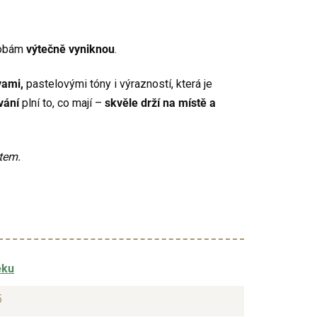
obám
výtečně vyniknou
.
vami,
pastelovými tóny i výrazností, která je
vání
plní to, co mají –
skvěle drží na místě a
tem.
ěku
5