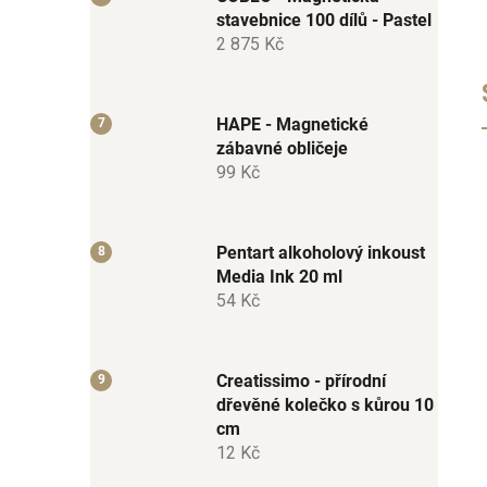
stavebnice 100 dílů - Pastel
2 875 Kč
HAPE - Magnetické
zábavné obličeje
99 Kč
Pentart alkoholový inkoust
Media Ink 20 ml
54 Kč
Creatissimo - přírodní
dřevěné kolečko s kůrou 10
cm
12 Kč