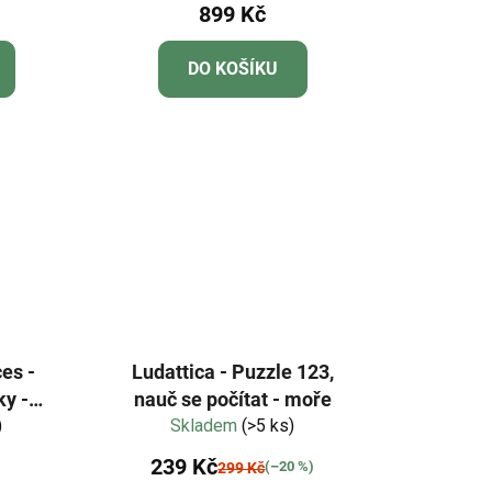
899 Kč
DO KOŠÍKU
es -
Ludattica - Puzzle 123,
y -
nauč se počítat - moře
zva
)
Skladem
(>5 ks)
239 Kč
(–20 %)
299 Kč