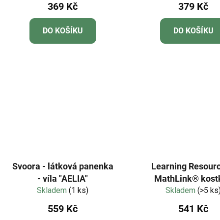
369 Kč
379 Kč
DO KOŠÍKU
DO KOŠÍKU
Svoora - látková panenka
Learning Resourc
- víla "AELIA"
MathLink® kostk
Skladem
(1 ks)
hlavolamová vý
Skladem
(>5 ks
559 Kč
541 Kč