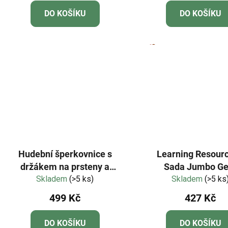
DO KOŠÍKU
DO KOŠÍKU
Hudební šperkovnice s
Learning Resourc
držákem na prsteny a
Sada Jumbo G
širokým zrcadlem Léto
Skladem
(>5 ks)
Skladem
(>5 ks
499 Kč
427 Kč
DO KOŠÍKU
DO KOŠÍKU