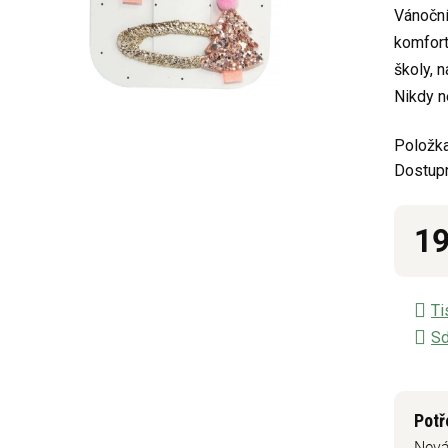
Vánoční
0,0
komfort
z
školy, 
5
Nikdy n
hvězdič
Položka
Dostup
19
Měrn
Ti
Sd
Potř
Nevá