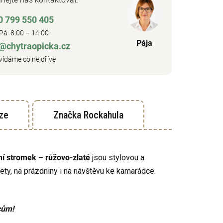
0 799 550 405
Pá 8:00 – 14:00
Pája
o@chytraopicka.cz
ídáme co nejdříve
ze
Značka
Rockahula
í stromek – růžovo-zlaté
jsou stylovou a
ety, na prázdniny i na návštěvu ke kamarádce.
cům!