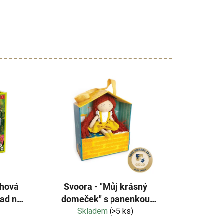
ehová
Svoora - "Můj krásný
lad na
domeček" s panenkou
e
Skladem
Lora
(>5 ks)