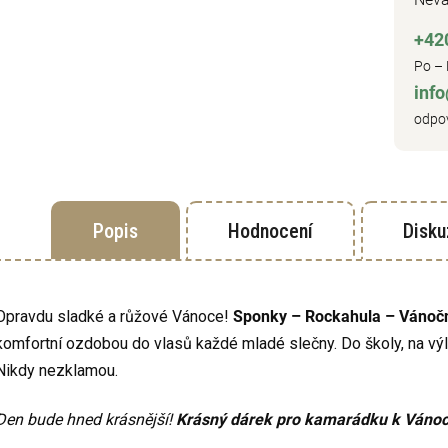
+42
Po – 
inf
odpov
Popis
Hodnocení
Disku
Opravdu sladké a růžové Vánoce!
Sponky – Rockahula – Vánočn
komfortní ozdobou do vlasů každé mladé slečny. Do školy, na výl
Nikdy nezklamou.
Den bude hned krásnější!
Krásný dárek pro kamarádku k Váno