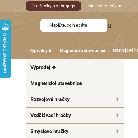
Přejít
Pro školky a pedagogy
Moje objednávka
na
obsah
Rozvojové h
Výprodej 🔥
Magnetické stavebnice
P
K
Přeskočit
Výprodej 🔥
a
kategorie
o
t
s
e
Magnetické stavebnice
t
g
r
o
Rozvojové hračky
a
r
i
n
Vzdělávací hračky
e
n
í
Smyslové hračky
p