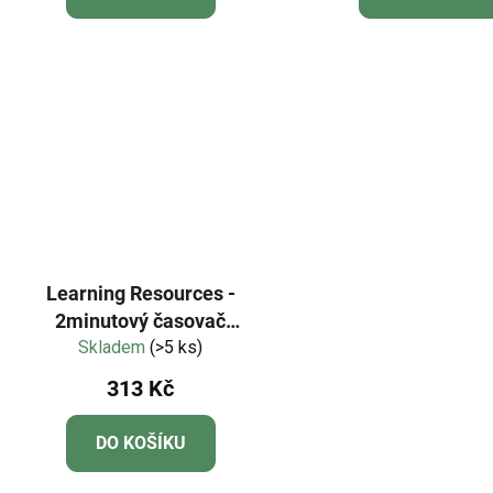
Learning Resources -
2minutový časovač
Skladem
čištění zubů
(>5 ks)
313 Kč
DO KOŠÍKU