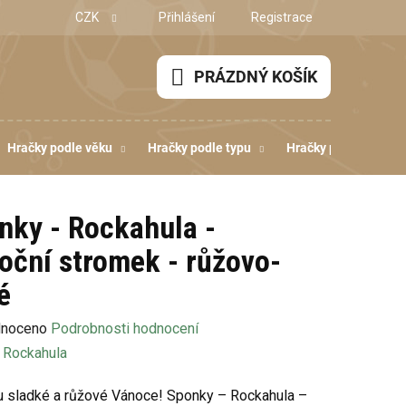
CZK
Přihlášení
Registrace
PRÁZDNÝ KOŠÍK
NÁKUPNÍ
KOŠÍK
Hračky podle věku
Hračky podle typu
Hračky podle dovedn
nky - Rockahula -
oční stromek - růžovo-
é
né
noceno
Podrobnosti hodnocení
ení
:
Rockahula
u
 sladké a růžové Vánoce! Sponky – Rockahula –