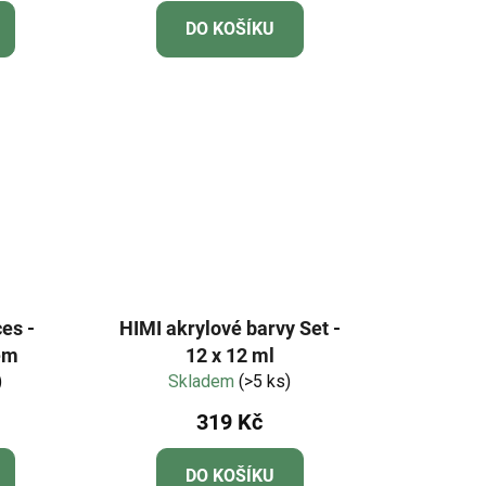
DO KOŠÍKU
es -
HIMI akrylové barvy Set -
em
12 x 12 ml
)
Skladem
(>5 ks)
319 Kč
DO KOŠÍKU