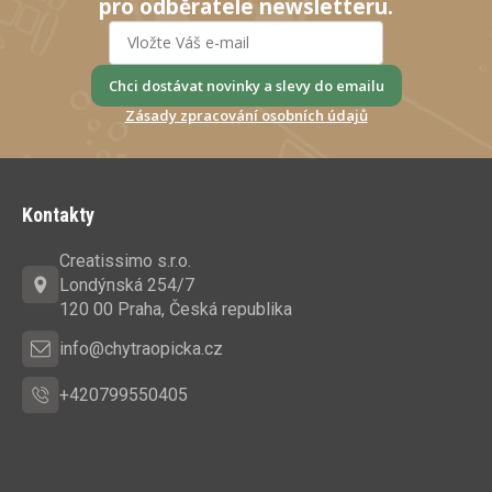
pro odběratele newsletteru.
Chci dostávat novinky a slevy do emailu
Zásady zpracování osobních údajů
Z
á
Kontakty
p
a
Creatissimo s.r.o.
t
Londýnská 254/7
í
120 00 Praha, Česká republika
info@chytraopicka.cz
+420799550405