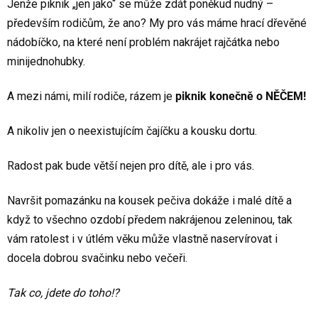
Jenže piknik „jen jako“ se může zdát poněkud nudný –
především rodičům, že ano? My pro vás máme hrací dřevěné
nádobíčko, na které není problém nakrájet rajčátka nebo
minijednohubky.
A mezi námi, milí rodiče, rázem je
piknik konečně o NĚČEM!
A nikoliv jen o neexistujícím čajíčku a kousku dortu.
Radost pak bude větší nejen pro dítě, ale i pro vás.
Navršit pomazánku na kousek pečiva dokáže i malé dítě a
když to všechno ozdobí předem nakrájenou zeleninou, tak
vám ratolest i v útlém věku může vlastně naservírovat i
docela dobrou svačinku nebo večeři.
Tak co, jdete do toho!?