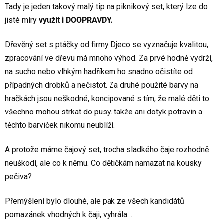
Tady je jeden takový malý tip na piknikový set, který lze do
jisté míry
využít i DOOPRAVDY.
Dřevěný set s ptáčky od firmy Djeco se vyznačuje kvalitou,
zpracování ve dřevu má mnoho výhod. Za prvé hodně vydrží,
na sucho nebo vlhkým hadříkem ho snadno očistíte od
případných drobků a nečistot. Za druhé použité barvy na
hračkách jsou neškodné, koncipované s tím, že malé děti to
všechno mohou strkat do pusy, takže ani dotyk potravin a
těchto barviček nikomu neublíží.
A protože máme čajový set, trocha sladkého čaje rozhodně
neuškodí, ale co k němu. Co dětičkám namazat na kousky
pečiva?
Přemýšlení bylo dlouhé, ale pak ze všech kandidátů
pomazánek vhodných k čaji, vyhrála…