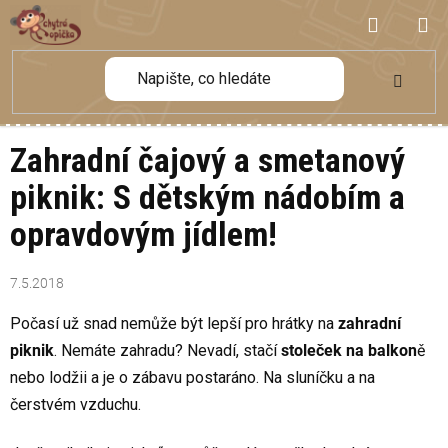
Přejít
NÁKUP
na
obsah
KOŠÍK
Zahradní čajový a smetanový
piknik: S dětským nádobím a
opravdovým jídlem!
7.5.2018
Počasí už snad nemůže být lepší pro hrátky na
zahradní
piknik
. Nemáte zahradu? Nevadí, stačí
stoleček na balkon
ě
nebo lodžii a je o zábavu postaráno. Na sluníčku a na
čerstvém vzduchu.