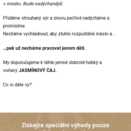
v mixéru. Bude nadýchanější.
Přidáme strouhaný sýr a znovu pečlivě nadýcháme a
promísíme.
Necháme vychladnout, aby ztuhlo rozpuštěné máslo a….
…pak už necháme pracovat jenom děti.
My doporučujeme k téhle jemné dobrotě hebký a
voňavý
JASMÍNOVÝ ČAJ.
Co si dáte vy?
Získejte speciální výhody pouze