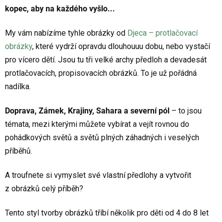
kopec, aby na každého vyšlo...
My vám nabízíme tyhle obrázky od
Djeca – protlačovací
obrázky
, které vydrží opravdu dlouhouuu dobu, nebo vystačí
pro vícero dětí. Jsou tu tři velké archy předloh a devadesát
protlačovacích, propisovacích obrázků. To je už pořádná
nadílka.
Doprava, Zámek, Krajiny, Sahara a severní pól
– to jsou
témata, mezi kterými můžete vybírat a vejít rovnou do
pohádkových světů a světů plných záhadných i veselých
příběhů.
A troufnete si vymyslet své vlastní předlohy a vytvořit
z obrázků celý příběh?
Tento styl tvorby obrázků tříbí několik pro děti od 4 do 8 let