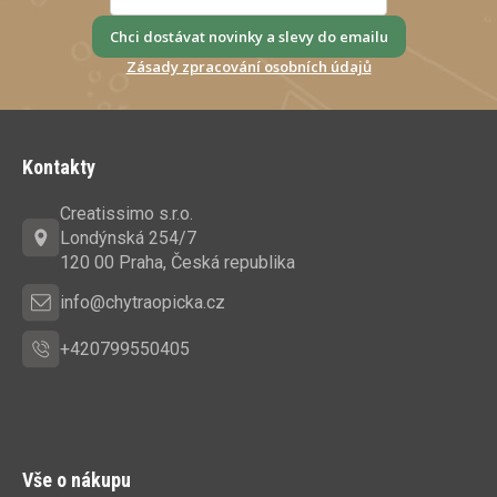
Chci dostávat novinky a slevy do emailu
Zásady zpracování osobních údajů
Z
á
Kontakty
p
a
Creatissimo s.r.o.
t
Londýnská 254/7
í
120 00 Praha, Česká republika
info@chytraopicka.cz
+420799550405
Vše o nákupu