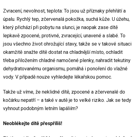
Zvracení, nevolnost, teplota: To jsou už příznaky přehřátí a
úpalu. Rychlý tep, zčervenalá pokožka, suchá kůže. U úžehu,
který přichází při pobytu na slunci, je naopak zase dítě
lepkavě zpocené, protivné, zvracející, unavené a slabé. To
jsou všechno život ohrožující stavy, takže se v takové situaci
okamžitě snažte dítě dostat na chladnější místo, ochladit
třeba přiložením chladné namočené plenky, nahradit tekutiny
dehydratovanému organismu, pomáhá i ponoření do vlažné
vody. V případě nouze vyhledejte lékařskou pomoc.
Takže už víme, že neklidné dítě, zpocené a zčervenalé do
kočárku nepatří – a také v autě je to velké riziko. Jak se tedy
vyhnout podobným letním lapáliím?
Neoblékejte dítě přespříliš!