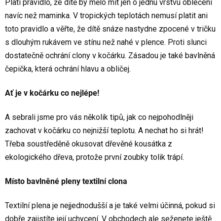
Platí pravidlo, že dítě by mělo mít jen o jednu vrstvu oblečení
navíc než maminka. V tropických teplotách nemusí platit ani
toto pravidlo a věřte, že dítě snáze nastydne zpocené v tričku
s dlouhým rukávem ve stínu než nahé v plence. Proti slunci
dostatečně ochrání clony v kočárku. Zásadou je také bavlněná
čepička, která ochrání hlavu a obličej.
Ať je v kočárku co nejlépe!
A sebrali jsme pro vás několik tipů, jak co nejpohodlněji
zachovat v kočárku co nejnižší teplotu. A nechat ho si hrát!
Třeba soustředěně okusovat dřevěné kousátka z
ekologického dřeva, protože první zoubky tolik trápí.
Místo bavlněné pleny textilní clona
Textilní plena je nejjednodušší a je také velmi účinná, pokud si
dobře zajistíte její uchycení. V obchodech ale seženete ještě