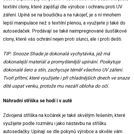
textilní clony, které zajišťují dle výrobce i ochranu proti UV
záření. Upíná se na boudičku a na rukojeť, je s ní mnohem
lepší manipulace než s textilní plenou, a využijete ji také do
autosedaček. Prodávají se také naimpregnované šusťákové
clony, které vás ochrání nejen proti slunci, ale i proti dešti.
TIP: Snooze Shade je dokonalá vychytávka, jež má
dokonalejší materiál a promyšlenější upínání. Poskytuje
dokonalé šero a stín, zachycuje téměř všechno UV záření.
Tvoří přítmí, které využijete i při chladnějších dnech ve snaze
dítě uspat venku, protože mu nezáří obloha do očí.
Náhradní stříška se hodí i v autě
Zdvojená stříška na kočárek je také skvělým řešením, které
využijete podle rozměru i jako nástavbu na stříšku
autosedačky. Upínají se dle pokynů výrobce a skvěle vám