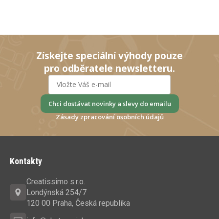
Získejte speciální výhody pouze
pro odběratele newsletteru.
Chci dostávat novinky a slevy do emailu
Zásady zpracování osobních údajů
Z
á
Kontakty
p
a
Creatissimo s.r.o.
t
Londýnská 254/7
í
120 00 Praha, Česká republika