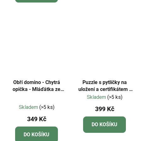
z
5
hvězdiček.
Obří domino - Chytrá
Puzzle s pytlíčky na
opička - Mláďátka ze
uložení a certifikátem -
statku a počty
Mideer - LEVEL 01 -
Skladem
(>5 ks)
Průměrné
Dopravní prostředky
Skladem
(>5 ks)
399 Kč
hodnocení
349 Kč
produktu
DO KOŠÍKU
je
DO KOŠÍKU
5,0