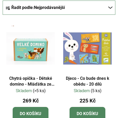
Ř
Řadit podle:
Nejprodávanější
a
z
V
e
ý
n
p
í
i
p
s
r
p
o
r
d
o
u
d
k
Chytrá opička - Dětské
Djeco - Co bude dnes k
u
domino - Mláďátka ze
obědu - 20 dílů
t
statku a počty NOVÁ
Skladem
(>5 ks)
Skladem
(5 ks)
k
ů
EDICE
t
269 Kč
225 Kč
ů
DO KOŠÍKU
DO KOŠÍKU