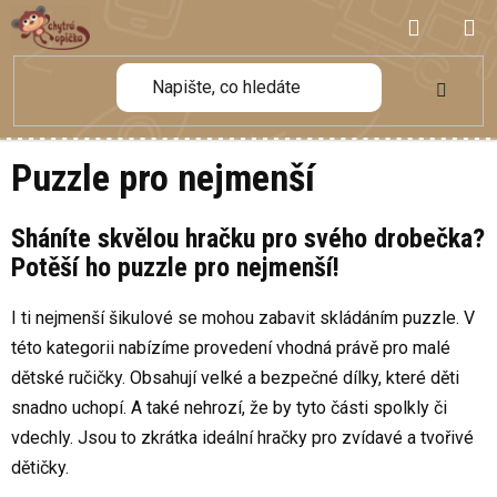
Přejít
NÁKUP
na
obsah
KOŠÍK
Puzzle pro nejmenší
Sháníte skvělou hračku pro svého drobečka?
Potěší ho puzzle pro nejmenší!
I ti nejmenší šikulové se mohou zabavit skládáním puzzle. V
této kategorii nabízíme provedení vhodná právě pro malé
dětské ručičky. Obsahují velké a bezpečné dílky, které děti
snadno uchopí. A také nehrozí, že by tyto části spolkly či
vdechly. Jsou to zkrátka ideální hračky pro zvídavé a tvořivé
dětičky.