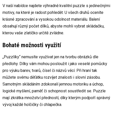
V naší nabídce najdete výhradně kvalitní puzzle s jedinečnými
motivy, na které je radost pohledět. U všech druhů oceníte
krásné zpracování a vysokou odolnost materiálu. Balení
obsahují různý počet dílků, abyste mohli vybrat skládačku,
kterou vaše zlatíčko určitě zvládne.
Bohaté možnosti využití
„Puzzlíky“ nemusíte využívat jen na tvorbu obrázků dle
předlohy. Dílky vám mohou posloužit i jako veselé pomůcky
pro výuku barev, tvarů, čísel či názvů věcí. Při hraní tak
můžete svému děťátku rozvíjet znalosti i slovní zásobu.
Samotným skládáním zdokonalí jemnou motoriku a úchop,
logické myšlení, paměť či schopnost soustředit se. Puzzle
mají zkrátka množství předností, díky kterým podpoří správný
vývoj každé holčičky či chlapečka.