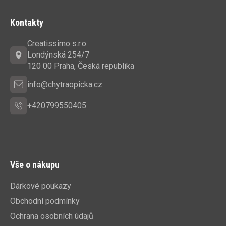
Z
á
Kontakty
p
a
Creatissimo s.r.o.
t
Londýnská 254/7
í
120 00 Praha, Česká republika
info@chytraopicka.cz
+420799550405
Vše o nákupu
Dárkové poukazy
Obchodní podmínky
Ochrana osobních údajů