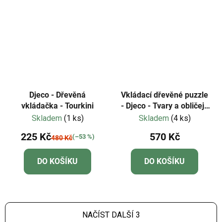
Djeco - Dřevěná
Vkládací dřevěné puzzle
vkládačka - Tourkini
- Djeco - Tvary a obličeje
zvířátek
Skladem
(1 ks)
Skladem
(4 ks)
225 Kč
570 Kč
(–53 %)
480 Kč
DO KOŠÍKU
DO KOŠÍKU
NAČÍST DALŠÍ 3