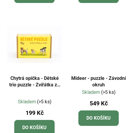
Chytrá opička - Dětské
Mideer - puzzle - Závodní
trio puzzle - Zvířátka ze
okruh
statku NOVÁ EDICE
Skladem
(>5 ks)
Průměrné
Skladem
(>5 ks)
549 Kč
hodnocení
199 Kč
produktu
DO KOŠÍKU
je
DO KOŠÍKU
4,8