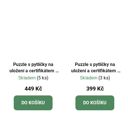
Puzzle s pytlíčky na
Puzzle s pytlíčky na
uložení a certifikátem -
uložení a certifikátem -
Mideer - LEVEL 04 -
Mideer - LEVEL 03 -
Skladem
(5 ks)
Skladem
(3 ks)
Města
Dobrodružství princezen
449 Kč
399 Kč
DO KOŠÍKU
DO KOŠÍKU