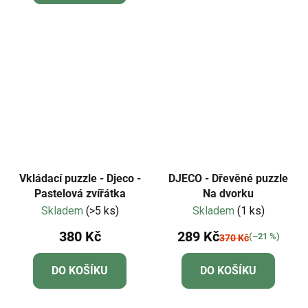
z
5
hvězdiček.
Vkládací puzzle - Djeco -
DJECO - Dřevěné puzzle
Pastelová zvířátka
Na dvorku
Skladem
(>5 ks)
Skladem
(1 ks)
380 Kč
289 Kč
(–21 %)
370 Kč
DO KOŠÍKU
DO KOŠÍKU