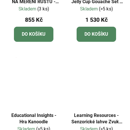
NA MĚŘENÍ RŮSTU -
Jelly Cup Gouache Set -
PANDA
56 Colours (White Case
Skladem
(3 ks)
Skladem
(>5 ks)
Edition)
855 Kč
1 530 Kč
DO KOŠÍKU
DO KOŠÍKU
Educational Insights -
Learning Resources -
Hra Kanoodle
Senzorické lahve Zvuky
deště
Skladem
(>5 ks)
Skladem
(>5 ks)