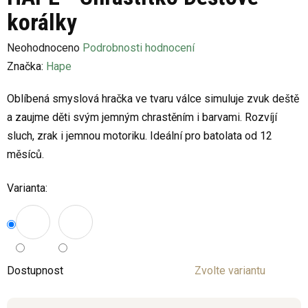
korálky
Průměrné
Neohodnoceno
Podrobnosti hodnocení
hodnocení
Značka:
Hape
produktu
Oblíbená smyslová hračka ve tvaru válce simuluje zvuk deště
je
a zaujme děti svým jemným chrastěním i barvami. Rozvíjí
0,0
sluch, zrak i jemnou motoriku. Ideální pro batolata od 12
z
měsíců.
5
hvězdiček.
Varianta:
Dostupnost
Zvolte variantu