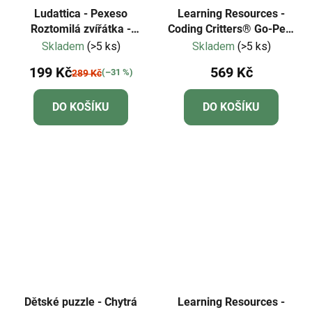
Ludattica - Pexeso
Learning Resources -
Roztomilá zvířátka -
Coding Critters® Go-Pets
Memo Box
Scrambles Fox
Skladem
(>5 ks)
Skladem
(>5 ks)
199 Kč
569 Kč
(–31 %)
289 Kč
DO KOŠÍKU
DO KOŠÍKU
Dětské puzzle - Chytrá
Learning Resources -