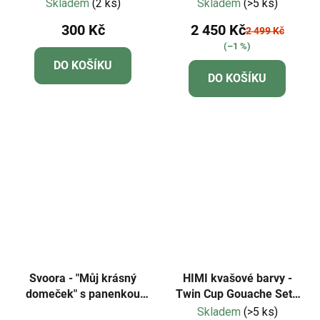
jednička
Skladem
(2 ks)
Skladem
(>5 ks)
300 Kč
2 450 Kč
2 499 Kč
(–1 %)
DO KOŠÍKU
DO KOŠÍKU
Svoora - "Můj krásný
HIMI kvašové barvy -
domeček" s panenkou
Twin Cup Gouache Set -
Maya
112 Colours - Black
Skladem
(>5 ks)