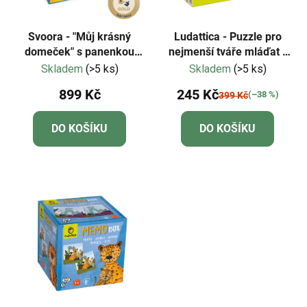
Svoora - "Můj krásný
Ludattica - Puzzle pro
domeček" s panenkou
nejmenší tváře mláďat -
Lora
Dudu
Skladem
(>5 ks)
Skladem
(>5 ks)
899 Kč
245 Kč
(–38 %)
399 Kč
DO KOŠÍKU
DO KOŠÍKU