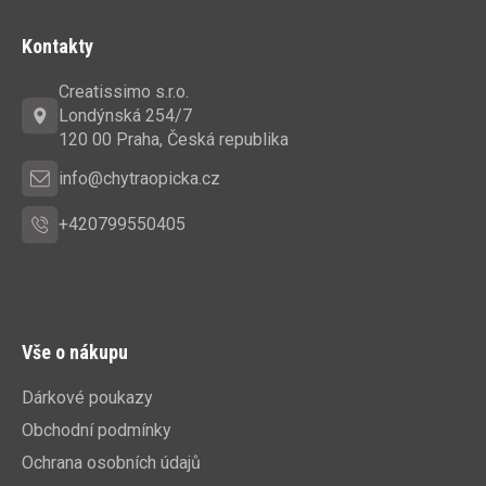
Z
á
Kontakty
p
a
Creatissimo s.r.o.
t
Londýnská 254/7
í
120 00 Praha, Česká republika
info@chytraopicka.cz
+420799550405
Vše o nákupu
Dárkové poukazy
Obchodní podmínky
Ochrana osobních údajů