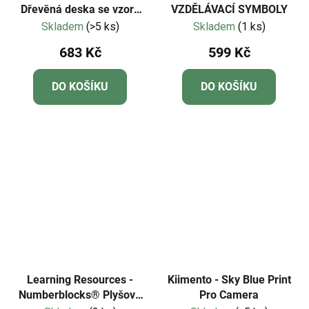
Dřevěná deska se vzory
VZDĚLÁVACÍ SYMBOLY
a sekvencemi
Skladem
(>5 ks)
Skladem
(1 ks)
683 Kč
599 Kč
DO KOŠÍKU
DO KOŠÍKU
Learning Resources -
Kiimento - Sky Blue Print
Numberblocks® Plyšová
Pro Camera