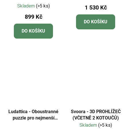
Průměrné
Edition
Skladem
(>5 ks)
1 530 Kč
hodnocení
899 Kč
produktu
DO KOŠÍKU
je
DO KOŠÍKU
5,0
z
5
hvězdiček.
Ludattica - Oboustranné
Svoora - 3D PROHLÍŽEČ
puzzle pro nejmenší
(VČETNĚ 2 KOTOUČŮ)
Pirátský poklad - baby
Skladem
(>5 ks)