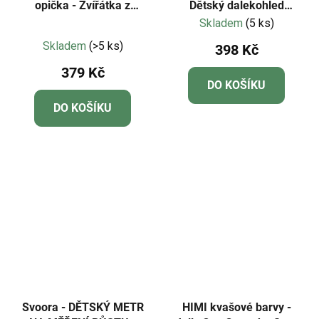
opička - Zvířátka z
Dětský dalekohled
českého lesa
GeoSafari® Jr.
Skladem
(5 ks)
Průměrné
Skladem
(>5 ks)
398 Kč
hodnocení
379 Kč
produktu
DO KOŠÍKU
je
DO KOŠÍKU
4,3
z
5
hvězdiček.
Svoora - DĚTSKÝ METR
HIMI kvašové barvy -