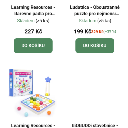
Learning Resources -
Ludattica - Oboustranné
Barevné pádla pro
puzzle pro nejmenší
základní vědy 18 ks
Město - baby puzzle
Skladem
(>5 ks)
Skladem
(>5 ks)
227 Kč
199 Kč
(–39 %)
329 Kč
DO KOŠÍKU
DO KOŠÍKU
Learning Resources -
BiOBUDDi stavebnice -