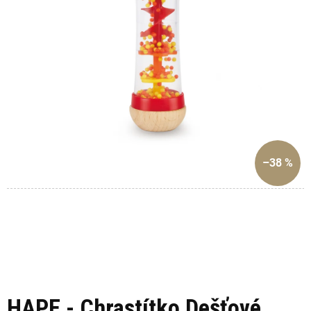
–38 %
HAPE - Chrastítko Dešťové