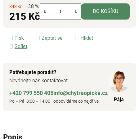
–38 %
348 Kč
DO KOŠÍKU
215 Kč
Měrná cena:
Tisk
Zeptat se
Hlídat
Sdílet
Potřebujete poradit?
Neváhejte nás kontaktovat.
+420 799 550 405
info@chytraopicka.cz
Pája
Po – Pá 8:00 – 14:00
odpovídáme co nejdříve
Popis