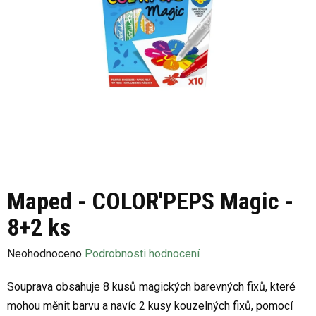
Maped - COLOR'PEPS Magic -
8+2 ks
Průměrné
Neohodnoceno
Podrobnosti hodnocení
hodnocení
Souprava obsahuje 8 kusů magických barevných fixů, které
produktu
mohou měnit barvu a navíc 2 kusy kouzelných fixů, pomocí
je