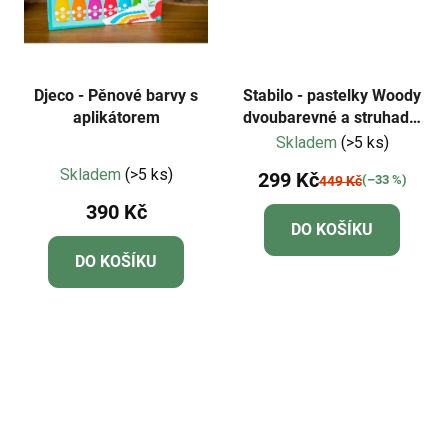
Djeco - Pěnové barvy s
Stabilo - pastelky Woody
aplikátorem
dvoubarevné a struhadlo
3in1
Skladem
(>5 ks)
Průměrné
Skladem
(>5 ks)
299 Kč
(–33 %)
449 Kč
hodnocení
390 Kč
produktu
DO KOŠÍKU
je
DO KOŠÍKU
5,0
z
5
hvězdiček.