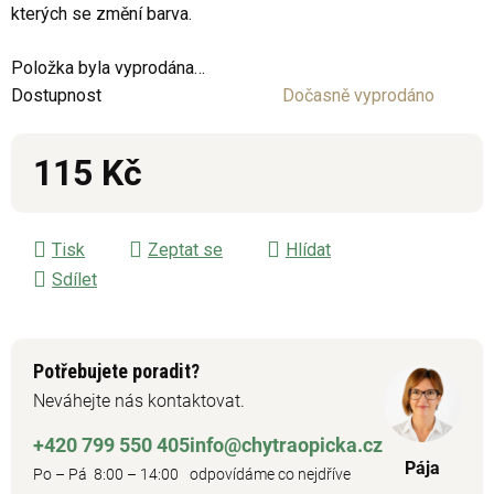
kterých se změní barva.
0,0
z
Položka byla vyprodána…
5
Dostupnost
Dočasně vyprodáno
hvězdiček.
115 Kč
Měrná cena:
Tisk
Zeptat se
Hlídat
Sdílet
Potřebujete poradit?
Neváhejte nás kontaktovat.
+420 799 550 405
info@chytraopicka.cz
Pája
Po – Pá 8:00 – 14:00
odpovídáme co nejdříve