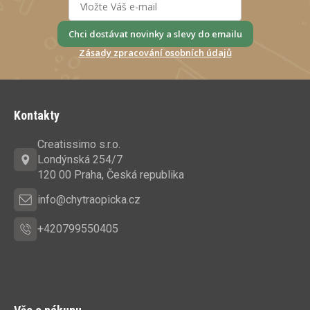
Chci dostávat novinky a slevy do emailu
Zásady zpracování osobních údajů
Z
á
Kontakty
p
a
Creatissimo s.r.o.
t
Londýnská 254/7
í
120 00 Praha, Česká republika
info@chytraopicka.cz
+420799550405