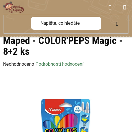
Přejít
NÁKUP
na
obsah
KOŠÍK
Maped - COLOR'PEPS Magic -
8+2 ks
Průměrné
Neohodnoceno
Podrobnosti hodnocení
hodnocení
produktu
je
0,0
z
5
hvězdiček.