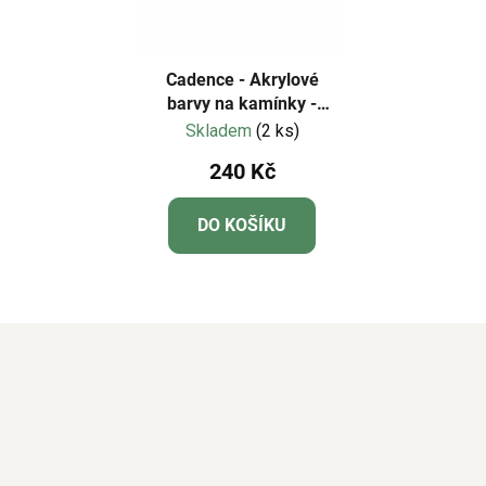
Cadence - Akrylové
barvy na kamínky -
zářivé barvy, sada 6 ks +
Skladem
(2 ks)
lak 25 ml
240 Kč
DO KOŠÍKU