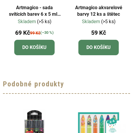
Artmagico - sada
Artmagico akvarelové
svítících barev 6 x 5 ml -
barvy 12 ks a štětec
neonové odstíny
Skladem
(>5 ks)
Skladem
(>5 ks)
69 Kč
59 Kč
(–30 %)
99 Kč
DO KOŠÍKU
DO KOŠÍKU
Podobné produkty