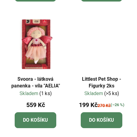
Svoora - látková
Littlest Pet Shop -
panenka - víla "AELIA"
Figurky 2ks
Skladem
(1 ks)
Skladem
(>5 ks)
559 Kč
199 Kč
(–26 %)
270 Kč
DO KOŠÍKU
DO KOŠÍKU