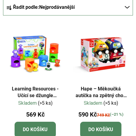
Ř
Řadit podle:
Nejprodávanější
a
z
V
e
ý
n
p
í
i
p
s
r
p
o
r
d
o
u
d
k
Learning Resources -
Hape – Měkoučká
u
Učící se džungle
autíčka na zpětný chod
t
Peekaboo
(sada 5 ks)
Skladem
(>5 ks)
Skladem
(>5 ks)
k
ů
t
569 Kč
590 Kč
(–21 %)
749 Kč
ů
DO KOŠÍKU
DO KOŠÍKU