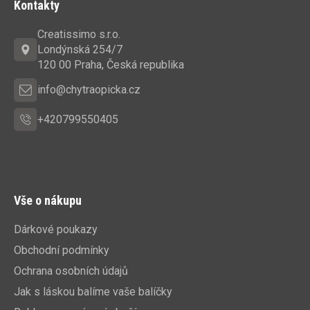
Kontakty
p
a
Creatissimo s.r.o.
t
Londýnská 254/7
í
120 00 Praha, Česká republika
info@chytraopicka.cz
+420799550405
Vše o nákupu
Dárkové poukazy
Obchodní podmínky
Ochrana osobních údajů
Jak s láskou balíme vaše balíčky