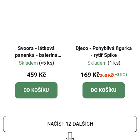
Svoora - látková
Djeco - Pohyblivá figurka
panenka - balerína
- rytíř Spike
"CARMEN"
Skladem
(>5 ks)
Skladem
(1 ks)
459 Kč
169 Kč
(–35 %)
260 Kč
DO KOŠÍKU
DO KOŠÍKU
NAČÍST 12 DALŠÍCH
S