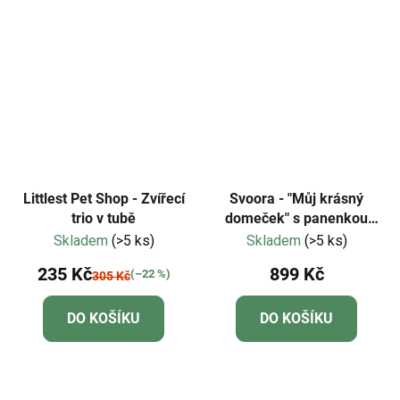
5
hvězdiček.
Littlest Pet Shop - Zvířecí
Svoora - "Můj krásný
trio v tubě
domeček" s panenkou
Lora
Skladem
(>5 ks)
Skladem
(>5 ks)
235 Kč
899 Kč
(–22 %)
305 Kč
DO KOŠÍKU
DO KOŠÍKU