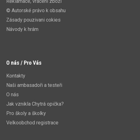
Reklamace, vrácení zboží
© Autorské právo k obsahu
Zásady pouzivani cokies
Návody k hrám
O nás / Pro Vás
Kontakty
Naši ambasadoři a testeři
O nás
Jak vznikla Chytrá opička?
Pro školy a školky
Velkoobchod registrace