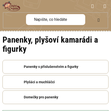
Přejít
NÁKUP
na
obsah
KOŠÍK
Panenky, plyšoví kamarádi a
figurky
Panenky s příslušenstvím a figurky
Plyšáci a muchláčci
Domečky pro panenky