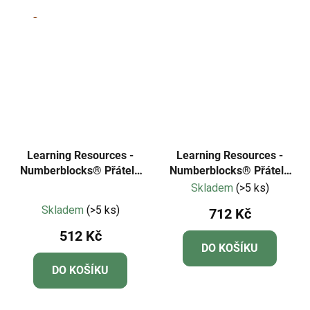
Learning Resources -
Learning Resources -
Numberblocks® Přátelé
Numberblocks® Přátelé
od jedné do pěti
od šesti do deseti
Skladem
(>5 ks)
Průměrné
Skladem
(>5 ks)
712 Kč
hodnocení
512 Kč
produktu
DO KOŠÍKU
je
DO KOŠÍKU
5,0
z