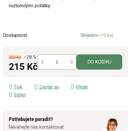
roztomilými zvířátky.
Dostupnost
Skladem
(>5 ks)
–28 %
300 Kč
DO KOŠÍKU
215 Kč
Měrná cena:
Tisk
Zeptat se
Hlídat
Sdílet
Potřebujete poradit?
Neváhejte nás kontaktovat.