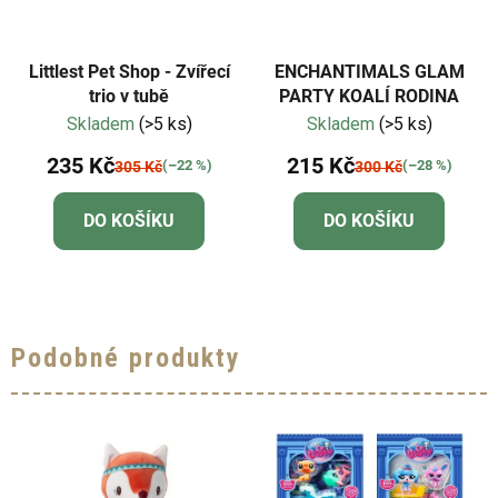
Littlest Pet Shop - Zvířecí
ENCHANTIMALS GLAM
trio v tubě
PARTY KOALÍ RODINA
Skladem
(>5 ks)
Skladem
(>5 ks)
235 Kč
215 Kč
(–22 %)
(–28 %)
305 Kč
300 Kč
DO KOŠÍKU
DO KOŠÍKU
Podobné produkty