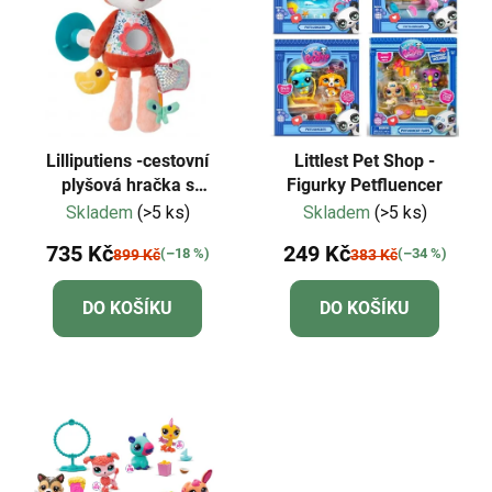
Lilliputiens -cestovní
Littlest Pet Shop -
plyšová hračka s
Figurky Petfluencer
aktivitami-liška Alice
Skladem
(>5 ks)
Skladem
(>5 ks)
735 Kč
249 Kč
(–18 %)
(–34 %)
899 Kč
383 Kč
DO KOŠÍKU
DO KOŠÍKU