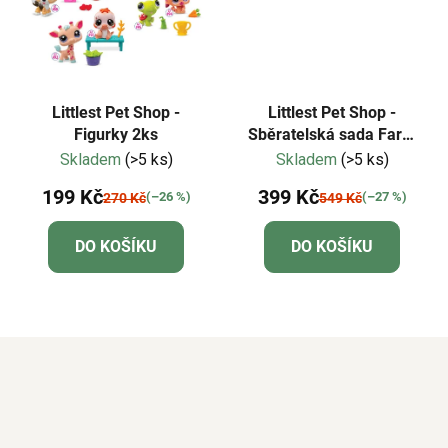
Littlest Pet Shop -
Littlest Pet Shop -
Figurky 2ks
Sběratelská sada Farm
Besties
Skladem
(>5 ks)
Skladem
(>5 ks)
199 Kč
399 Kč
(–26 %)
(–27 %)
270 Kč
549 Kč
DO KOŠÍKU
DO KOŠÍKU