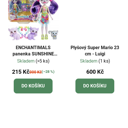
ENCHANTIMALS
Plyšový Super Mario 23
panenka SUNSHINE
cm - Luigi
BEACH rodina Lemurů
Skladem
(>5 ks)
Skladem
(1 ks)
215 Kč
600 Kč
(–28 %)
300 Kč
DO KOŠÍKU
DO KOŠÍKU