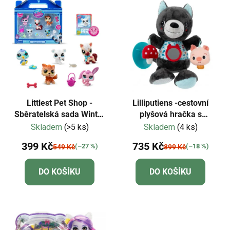
Littlest Pet Shop -
Lilliputiens -cestovní
Sběratelská sada Winter
plyšová hračka s
Besties
aktivitami-vlk Ludvík
Skladem
(>5 ks)
Skladem
(4 ks)
399 Kč
735 Kč
(–27 %)
(–18 %)
549 Kč
899 Kč
DO KOŠÍKU
DO KOŠÍKU