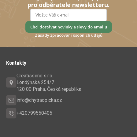
pro odběratele newsletteru.
Chci dostávat novinky a slevy do emailu
Zásady zpracování osobních údajů
Z
á
Kontakty
p
a
Creatissimo s.r.o.
t
Londýnská 254/7
í
120 00 Praha, Česká republika
info@chytraopicka.cz
+420799550405