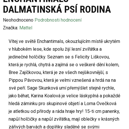
DALMATINSKÁ PSÍ RODINA
Průměrné
Neohodnoceno
Podrobnosti hodnocení
hodnocení
Značka:
Mattel
produktu
Vítej ve světě Enchantimals, okouzlujícím místě ukrytém
je
v hlubokém lese, kde spolu žijí lesní zvířátka a
0,0
jedinečné holčičky. Seznam se s Felicity Liškovou,
z
která je rychlá, chytrá a zajímá se o veškeré dění kolem,
5
Bree Zajíčkovou, která je ze všech nejšikovnější, s
hvězdiček.
Pippou Pávovou, která je velmi vznešená a hrdá na na
své peří. Sage Skunková umí přemýšlet stejně rychle,
jako běhat, Karina Koalová je velice láskyplná a pokaždé
hledá záminku pro skupinové objetí a Lorna Ovečková
je atletkou od přírody a ráda hraje hry! 15-ti cm panenky,
napůl holčičky a napůl zvířátka, mají oblečky v krásných
zářivých barvách a doplňky sladěné se svými