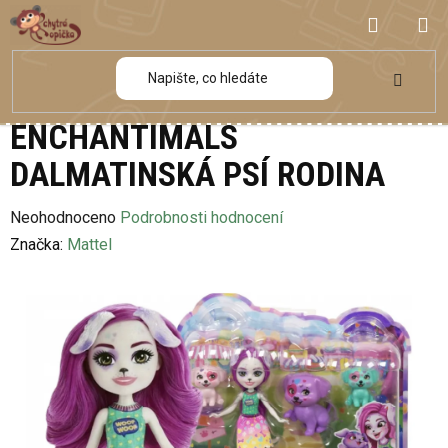
Přejít
NÁKUP
na
obsah
KOŠÍK
ENCHANTIMALS
DALMATINSKÁ PSÍ RODINA
Průměrné
Neohodnoceno
Podrobnosti hodnocení
hodnocení
Značka:
Mattel
produktu
je
0,0
z
5
hvězdiček.