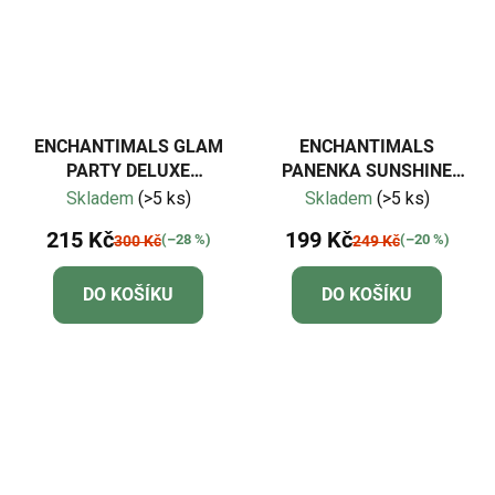
ENCHANTIMALS GLAM
ENCHANTIMALS
PARTY DELUXE
PANENKA SUNSHINE
PANENKA ZEBRA
BEACH s lenochodem
Skladem
(>5 ks)
Skladem
(>5 ks)
215 Kč
199 Kč
(–28 %)
(–20 %)
300 Kč
249 Kč
DO KOŠÍKU
DO KOŠÍKU