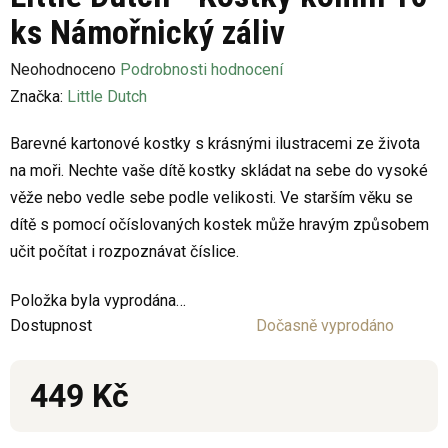
ks Námořnický záliv
Průměrné
Neohodnoceno
Podrobnosti hodnocení
hodnocení
Značka:
Little Dutch
produktu
Barevné kartonové kostky s krásnými ilustracemi ze života
je
na moři. Nechte vaše dítě kostky skládat na sebe do vysoké
0,0
věže nebo vedle sebe podle velikosti. Ve starším věku se
z
dítě s pomocí očíslovaných kostek může hravým způsobem
5
učit počítat i rozpoznávat číslice.
hvězdiček.
Položka byla vyprodána…
Dostupnost
Dočasně vyprodáno
449 Kč
Měrná cena: