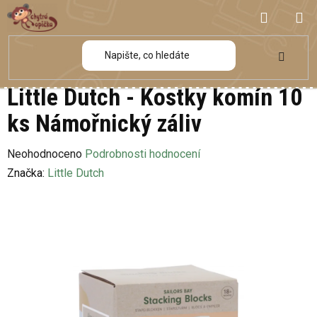
Přejít
NÁKUP
na
obsah
KOŠÍK
Little Dutch - Kostky komín 10
ks Námořnický záliv
Průměrné
Neohodnoceno
Podrobnosti hodnocení
hodnocení
Značka:
Little Dutch
produktu
je
0,0
z
5
hvězdiček.