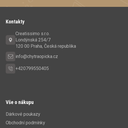
Z
á
Kontakty
p
a
Creatissimo s.r.o.
t
Londýnská 254/7
í
120 00 Praha, Česká republika
info@chytraopicka.cz
+420799550405
Vše o nákupu
Dárkové poukazy
Obchodní podmínky