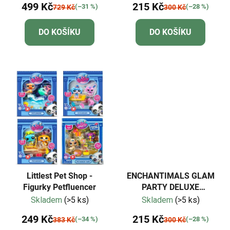
499 Kč
215 Kč
(–31 %)
(–28 %)
729 Kč
300 Kč
DO KOŠÍKU
DO KOŠÍKU
Littlest Pet Shop -
ENCHANTIMALS GLAM
Figurky Petfluencer
PARTY DELUXE
PANENKA ZEBRA
Skladem
(>5 ks)
Skladem
(>5 ks)
249 Kč
215 Kč
(–34 %)
(–28 %)
383 Kč
300 Kč