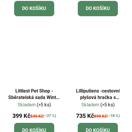
DO KOŠÍKU
DO KOŠÍKU
Littlest Pet Shop -
Lilliputiens -cestovní
Sběratelská sada Winter
plyšová hračka s
Besties
aktivitami-liška Alice
Skladem
(>5 ks)
Skladem
(>5 ks)
399 Kč
735 Kč
(–27 %)
(–18 %)
549 Kč
899 Kč
DO KOŠÍKU
DO KOŠÍKU