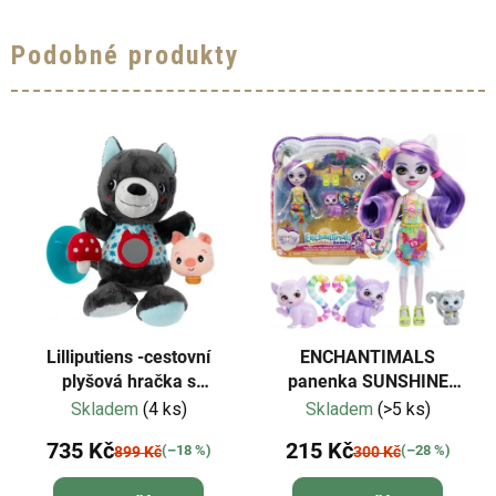
Podobné produkty
Lilliputiens -cestovní
ENCHANTIMALS
plyšová hračka s
panenka SUNSHINE
aktivitami-vlk Ludvík
BEACH rodina Lemurů
Skladem
(4 ks)
Skladem
(>5 ks)
735 Kč
215 Kč
(–18 %)
(–28 %)
899 Kč
300 Kč