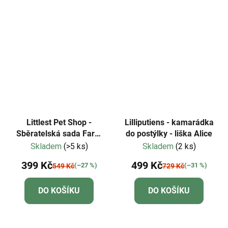
Littlest Pet Shop -
Lilliputiens - kamarádka
Sběratelská sada Farm
do postýlky - liška Alice
Besties
Skladem
(>5 ks)
Skladem
(2 ks)
399 Kč
499 Kč
(–27 %)
(–31 %)
549 Kč
729 Kč
DO KOŠÍKU
DO KOŠÍKU