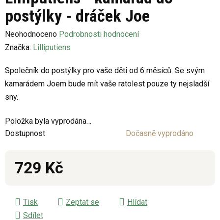
postýlky - dráček Joe
Průměrné
Neohodnoceno
Podrobnosti hodnocení
hodnocení
Značka:
Lilliputiens
produktu
Společník do postýlky pro vaše děti od 6 měsíců. Se svým
je
kamarádem Joem bude mít vaše ratolest pouze ty nejsladší
0,0
sny.
z
5
Položka byla vyprodána…
hvězdiček.
Dostupnost
Dočasně vyprodáno
729 Kč
Měrná cena:
Tisk
Zeptat se
Hlídat
Sdílet