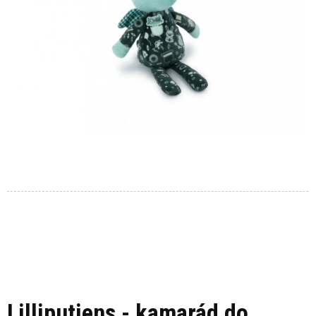
Lilliputiens - kamarád do