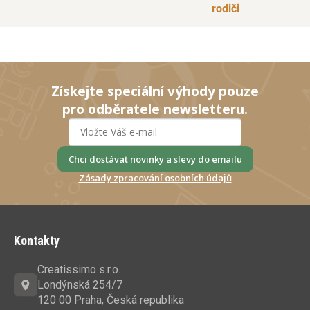
rodiči
Získejte speciální výhody pouze
pro odběratele newsletteru.
Chci dostávat novinky a slevy do emailu
Zásady zpracování osobních údajů
Z
á
Kontakty
p
a
Creatissimo s.r.o.
t
Londýnská 254/7
í
120 00 Praha, Česká republika