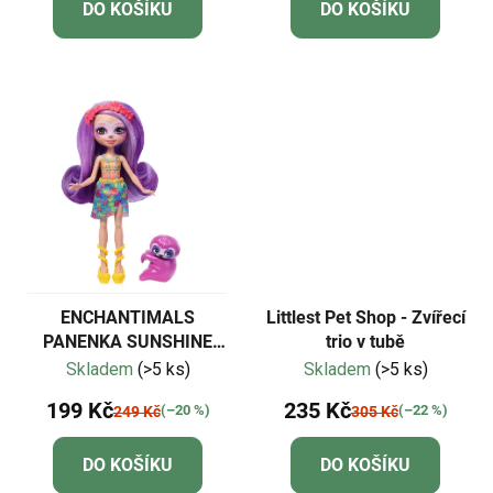
DO KOŠÍKU
DO KOŠÍKU
ENCHANTIMALS
Littlest Pet Shop - Zvířecí
PANENKA SUNSHINE
trio v tubě
BEACH s lenochodem
Skladem
(>5 ks)
Skladem
(>5 ks)
199 Kč
235 Kč
(–20 %)
(–22 %)
249 Kč
305 Kč
DO KOŠÍKU
DO KOŠÍKU