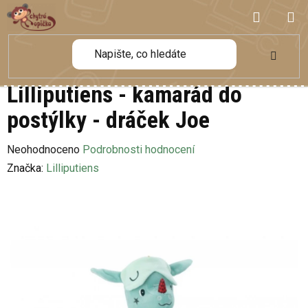
Přejít
NÁKUP
na
obsah
KOŠÍK
Lilliputiens - kamarád do
postýlky - dráček Joe
Průměrné
Neohodnoceno
Podrobnosti hodnocení
hodnocení
Značka:
Lilliputiens
produktu
je
0,0
z
5
hvězdiček.