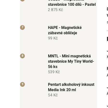
stavebnice 100 dílů - Pastel
2 875 Kč
HAPE - Magnetické
zábavné obličeje
99 Kč
MNTL - Mini magnetická
stavebnice My Tiny World-
56 ks
539 Kč
Pentart alkoholový inkoust
Media Ink 20 ml
54 Kč