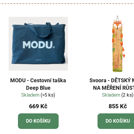
MODU - Cestovní taška
Svoora - DĚTSKÝ
Deep Blue
NA MĚŘENÍ RŮST
Skladem
(>5 ks)
Skladem
LIŠKA
(2 ks)
669 Kč
855 Kč
DO KOŠÍKU
DO KOŠÍKU