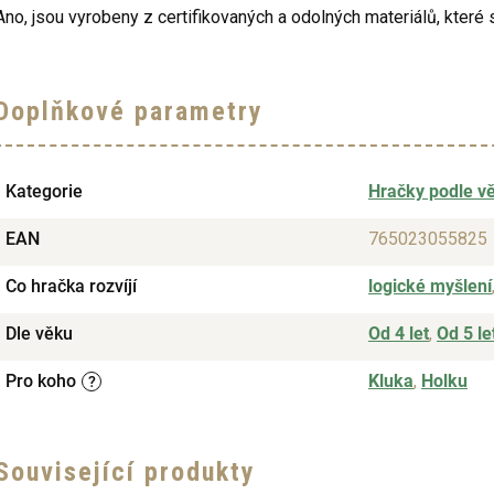
Ano, jsou vyrobeny z certifikovaných a odolných materiálů, které
Doplňkové parametry
Kategorie
Hračky podle v
EAN
765023055825
Co hračka rozvíjí
logické myšlení
Dle věku
Od 4 let
,
Od 5 le
Pro koho
Kluka
,
Holku
?
Související produkty