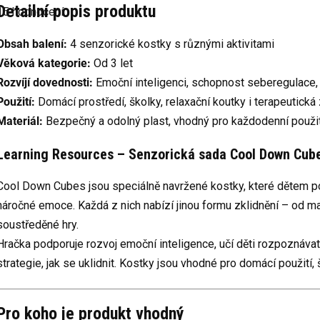
hodnocení
Detailní popis produktu
15 hodnocení
produktu
e
3,7
Obsah balení:
4 senzorické kostky s různými aktivitami
z
5
Věková kategorie:
Od 3 let
hvězdiček.
Rozvíjí dovednosti:
Emoční inteligenci, schopnost seberegulace,
Použití:
Domácí prostředí, školky, relaxační koutky i terapeutická 
Materiál:
Bezpečný a odolný plast, vhodný pro každodenní použit
Learning Resources – Senzorická sada Cool Down Cub
Cool Down Cubes jsou speciálně navržené kostky, které dětem po
náročné emoce. Každá z nich nabízí jinou formu zklidnění – od ma
soustředěné hry.
Hračka podporuje rozvoj emoční inteligence, učí děti rozpoznávat
strategie, jak se uklidnit. Kostky jsou vhodné pro domácí použití, 
Pro koho je produkt vhodný