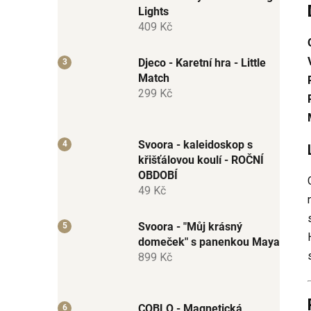
Lights
j
409 Kč
Djeco - Karetní hra - Little
Match
299 Kč
Svoora - kaleidoskop s
křišťálovou koulí - ROČNÍ
OBDOBÍ
49 Kč
Svoora - "Můj krásný
domeček" s panenkou Maya
899 Kč
COBLO - Magnetická