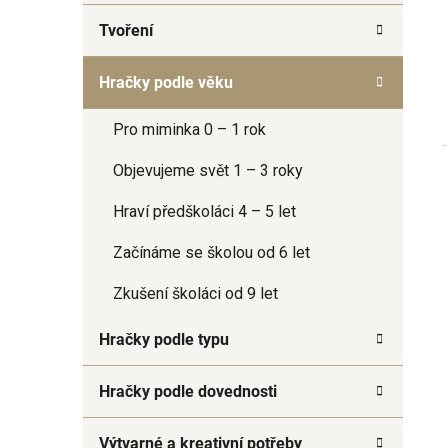
a
Tvoření
n
e
Hračky podle věku
l
Pro miminka 0 – 1 rok
Objevujeme svět 1 – 3 roky
Hraví předškoláci 4 – 5 let
Začínáme se školou od 6 let
Zkušení školáci od 9 let
Hračky podle typu
Hračky podle dovednosti
Výtvarné a kreativní potřeby