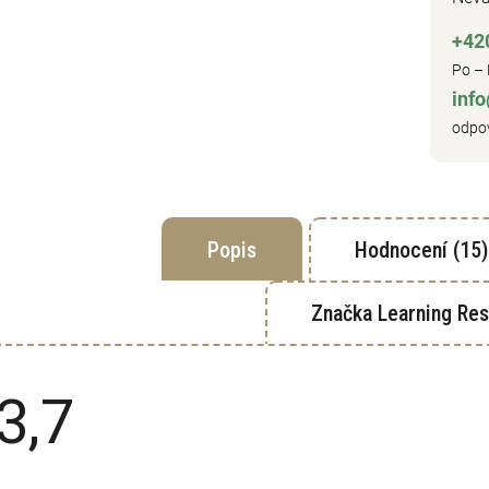
+42
Po – 
inf
odpov
Popis
Hodnocení (15)
Značka
Learning Re
3,7
Průměrné