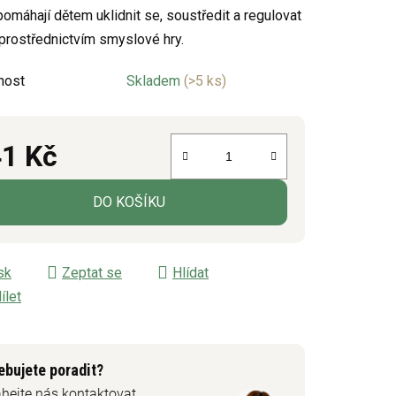
omáhají dětem uklidnit se, soustředit a regulovat
rostřednictvím smyslové hry.
nost
Skladem
(>5 ks)
ek.
1 Kč
á cena:
DO KOŠÍKU
sk
Zeptat se
Hlídat
ílet
ebujete poradit?
hejte nás kontaktovat.