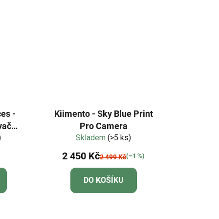
es -
Kiimento - Sky Blue Print
vač
Pro Camera
)
Skladem
(>5 ks)
2 450 Kč
(–1 %)
2 499 Kč
DO KOŠÍKU