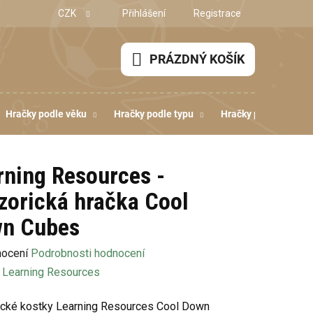
CZK
Přihlášení
Registrace
PRÁZDNÝ KOŠÍK
NÁKUPNÍ
KOŠÍK
Hračky podle věku
Hračky podle typu
Hračky podle dovedn
rning Resources -
zorická hračka Cool
n Cubes
né
nocení
Podrobnosti hodnocení
ení
:
Learning Resources
u
cké kostky Learning Resources Cool Down