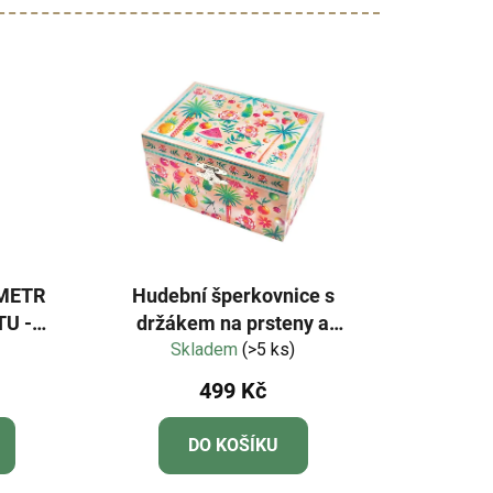
 METR
Hudební šperkovnice s
U -
držákem na prsteny a
širokým zrcadlem Léto
Skladem
(>5 ks)
499 Kč
DO KOŠÍKU