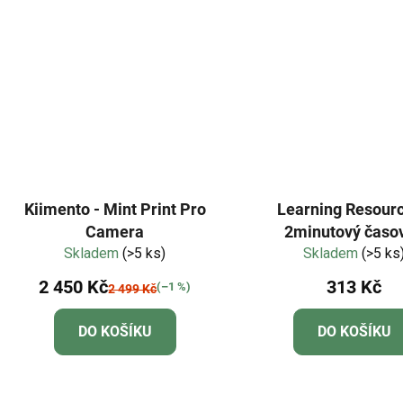
Kiimento - Mint Print Pro
Learning Resourc
Camera
2minutový časo
Skladem
(>5 ks)
Skladem
čištění zubů
(>5 ks
2 450 Kč
313 Kč
(–1 %)
2 499 Kč
DO KOŠÍKU
DO KOŠÍKU