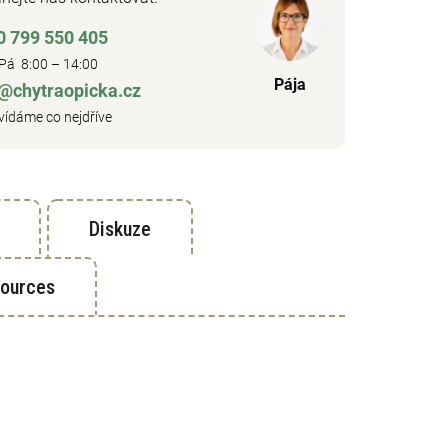
0 799 550 405
Pá 8:00 – 14:00
Pája
o@chytraopicka.cz
ídáme co nejdříve
Diskuze
sources