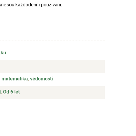
 snesou každodenní používání.
ěku
,
matematika
,
vědomosti
t
,
Od 6 let