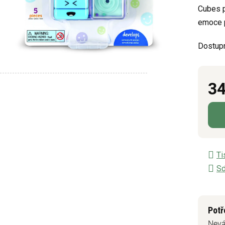
Cubes p
3,7
emoce p
z
5
Dostup
hvězdič
34
Měrn
Ti
Sd
Potř
Nevá