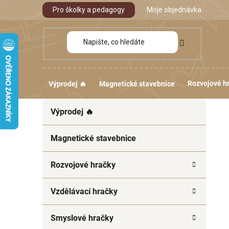
Přejít
Pro školky a pedagogy
Moje objednávka
na
obsah
Rozvojové h
Výprodej 🔥
Magnetické stavebnice
P
K
Přeskočit
Výprodej 🔥
a
kategorie
o
t
s
e
Magnetické stavebnice
t
g
r
o
Rozvojové hračky
a
r
i
n
Vzdělávací hračky
e
n
í
Smyslové hračky
p