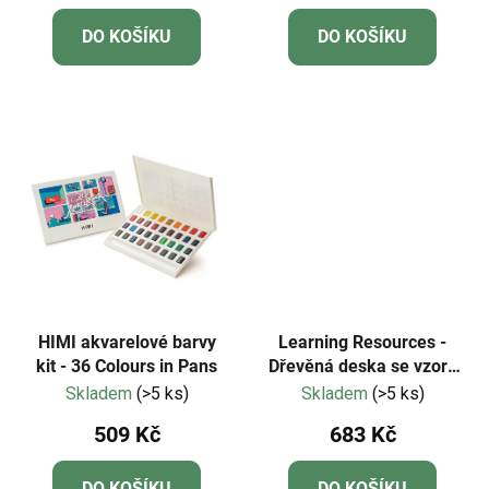
DO KOŠÍKU
DO KOŠÍKU
HIMI akvarelové barvy
Learning Resources -
kit - 36 Colours in Pans
Dřevěná deska se vzory
a sekvencemi
Skladem
(>5 ks)
Skladem
(>5 ks)
509 Kč
683 Kč
DO KOŠÍKU
DO KOŠÍKU