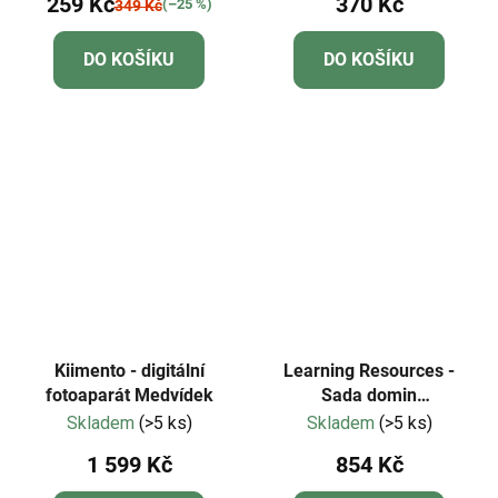
259 Kč
370 Kč
(–25 %)
349 Kč
DO KOŠÍKU
DO KOŠÍKU
Kiimento - digitální
Learning Resources -
fotoaparát Medvídek
Sada domin
Numberblocks®
Skladem
(>5 ks)
Skladem
(>5 ks)
1 599 Kč
854 Kč