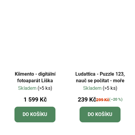
Kiimento - digitální
Ludattica - Puzzle 123,
fotoaparát Liška
nauč se počítat - moře
Skladem
(>5 ks)
Skladem
(>5 ks)
1 599 Kč
239 Kč
(–20 %)
299 Kč
DO KOŠÍKU
DO KOŠÍKU