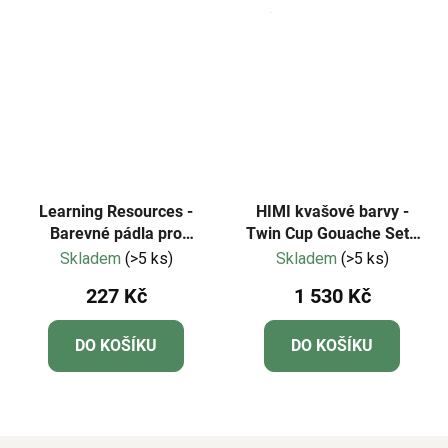
Learning Resources -
HIMI kvašové barvy -
Barevné pádla pro
Twin Cup Gouache Set -
základní vědy 18 ks
112 Colours - Black
Skladem
(>5 ks)
Skladem
(>5 ks)
Edition
227 Kč
1 530 Kč
DO KOŠÍKU
DO KOŠÍKU