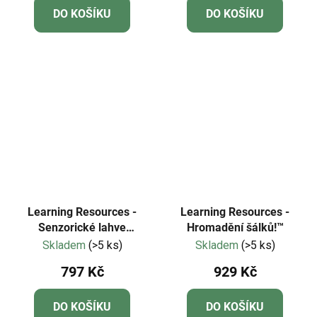
DO KOŠÍKU
DO KOŠÍKU
Learning Resources -
Learning Resources -
Senzorické lahve
Hromadění šálků!™
Numberblocks®
Skladem
(>5 ks)
Skladem
(>5 ks)
797 Kč
929 Kč
DO KOŠÍKU
DO KOŠÍKU