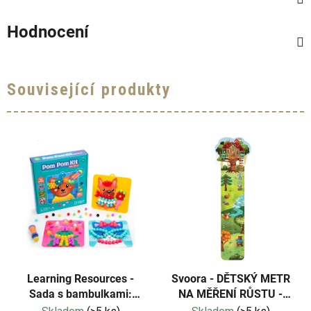
Hodnocení
Související produkty
Learning Resources -
Svoora - DĚTSKÝ METR
Sada s bambulkami:
NA MĚŘENÍ RŮSTU -
Oblékání zvířat
DOMEK NA STROMĚ