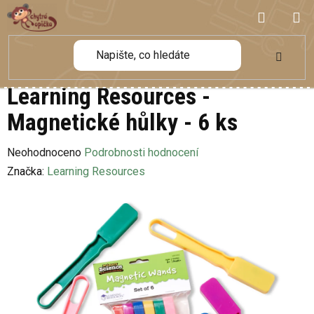
Přejít
NÁKUP
na
obsah
KOŠÍK
Learning Resources -
Magnetické hůlky - 6 ks
Průměrné
Neohodnoceno
Podrobnosti hodnocení
hodnocení
Značka:
Learning Resources
produktu
je
0,0
z
5
hvězdiček.