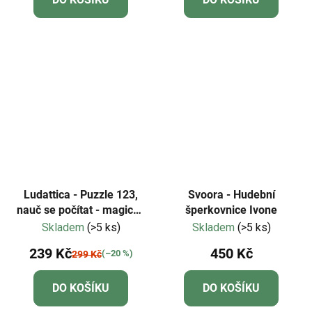
Ludattica - Puzzle 123,
Svoora - Hudební
nauč se počítat - magický
šperkovnice Ivone
les
Skladem
(>5 ks)
Skladem
(>5 ks)
239 Kč
450 Kč
(–20 %)
299 Kč
DO KOŠÍKU
DO KOŠÍKU