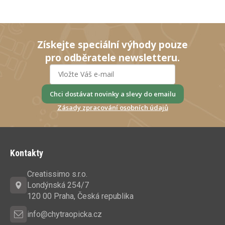
Získejte speciální výhody pouze
pro odběratele newsletteru.
Chci dostávat novinky a slevy do emailu
Zásady zpracování osobních údajů
Z
á
Kontakty
p
a
Creatissimo s.r.o.
t
Londýnská 254/7
í
120 00 Praha, Česká republika
info@chytraopicka.cz