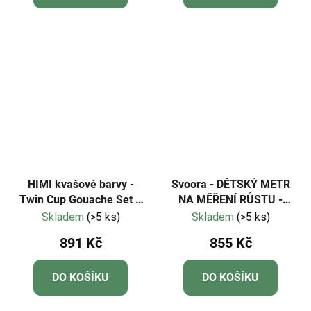
HIMI kvašové barvy -
Svoora - DĚTSKÝ METR
Twin Cup Gouache Set –
NA MĚŘENÍ RŮSTU -
48 barev + 3 štětce
MEDVĚD
Skladem
(>5 ks)
Skladem
(>5 ks)
891 Kč
855 Kč
DO KOŠÍKU
DO KOŠÍKU