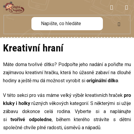
Přejít
NÁKUP
na
obsah
KOŠÍK
Kreativní hraní
Máte doma tvořivé dítko? Podpořte jeho nadání a pořiďte mu
zajímavou kreativní hračku, která ho úžasně zabaví na dlouhé
hodiny a ještě mu dá možnost vyrobit si
originální dílko
.
V této sekci pro vás máme velký výběr kreativních hraček
pro
kluky i holky
různých věkových kategorií. S některými si užije
zábavu dokonce celá rodina. Vyberte si a naplánujte
si
tvořivé odpoledne
, během kterého strávíte s dětmi
společné chvíle plné radosti, úsměvů a nápadů.