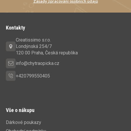
Zásady zpracování osobních údajů
Z
á
Kontakty
p
a
Creatissimo s.r.o.
t
Londýnská 254/7
í
120 00 Praha, Česká republika
info@chytraopicka.cz
+420799550405
Vše o nákupu
Dárkové poukazy