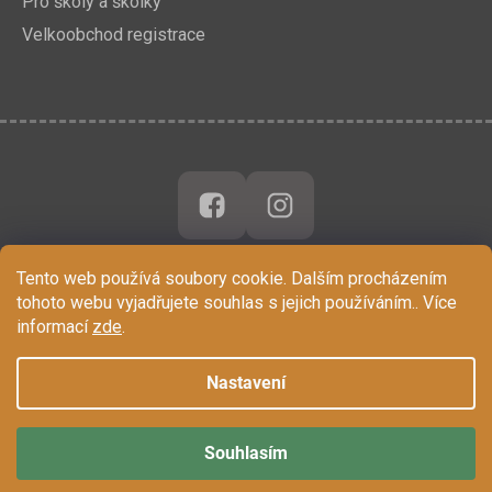
Pro školy a školky
Velkoobchod registrace
Tento web používá soubory cookie. Dalším procházením
tohoto webu vyjadřujete souhlas s jejich používáním.. Více
informací
zde
.
Nastavení
Souhlasím
Vytvořil Shoptet
Copyright 2026
Chytrá Opička
. Všechna práva vyhrazena.