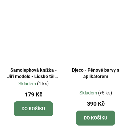
Samolepková knížka -
Djeco - Pěnové barvy s
Jiří models - Lidské tělo -
aplikátorem
Svítící ve tmě
Skladem
(1 ks)
Průměrné
Skladem
(>5 ks)
179 Kč
hodnocení
390 Kč
produktu
DO KOŠÍKU
je
DO KOŠÍKU
5,0
z