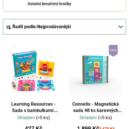
Ostatní kreativní hračky
Ř
Řadit podle:
Nejprodávanější
a
z
V
e
ý
n
p
í
i
p
s
r
p
o
r
d
o
u
d
k
Learning Resources -
Connetix - Magnetická
u
Sada s bambulkami:
sada 48 ks barevných
t
Oblékání zvířat
portálů
Skladem
(>5 ks)
Skladem
(>5 ks)
k
ů
t
427 Kč
1 899 Kč
2 475 Kč