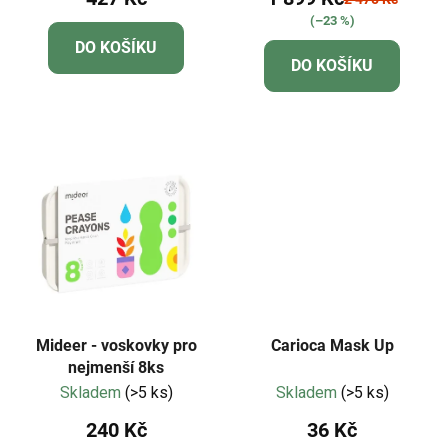
ů
(–23 %)
DO KOŠÍKU
DO KOŠÍKU
Mideer - voskovky pro
Carioca Mask Up
nejmenší 8ks
Skladem
(>5 ks)
Skladem
(>5 ks)
240 Kč
36 Kč