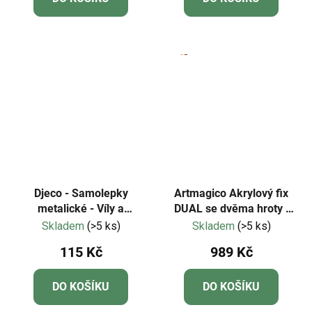
Djeco - Samolepky
Artmagico Akrylový fix
metalické - Víly a
DUAL se dvěma hroty |
jednorožci
80326
Skladem
(>5 ks)
Skladem
(>5 ks)
115 Kč
989 Kč
DO KOŠÍKU
DO KOŠÍKU