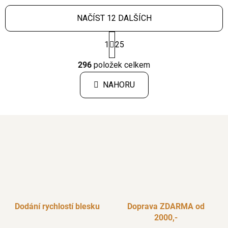
NAČÍST 12 DALŠÍCH
S
1
25
t
r
O
á
296
položek celkem
v
n
l
k
NAHORU
á
o
d
v
a
á
c
n
í
í
p
r
v
k
y
v
Dodání rychlostí blesku
Doprava ZDARMA od
ý
2000,-
p