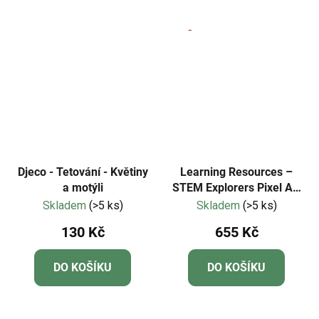
5
hvězdiček.
Djeco - Tetování - Květiny
Learning Resources –
a motýli
STEM Explorers Pixel Art
Challenge
Skladem
(>5 ks)
Skladem
(>5 ks)
130 Kč
655 Kč
DO KOŠÍKU
DO KOŠÍKU